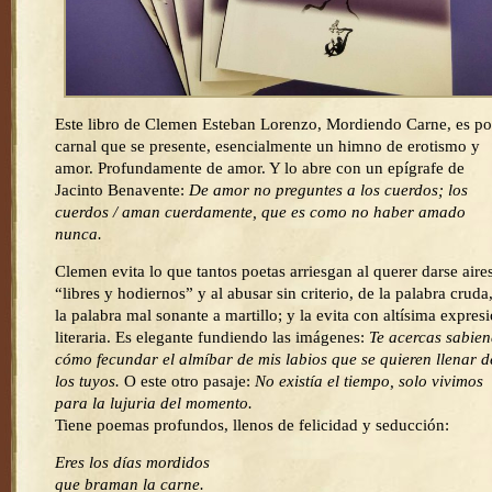
Este libro de Clemen Esteban Lorenzo, Mordiendo Carne, es po
carnal que se presente, esencialmente un himno de erotismo y
amor. Profundamente de amor. Y lo abre con un epígrafe de
Jacinto Benavente:
De amor no preguntes a los cuerdos; los
cuerdos / aman cuerdamente, que es como no haber amado
nunca.
Clemen evita lo que tantos poetas arriesgan al querer darse aire
“libres y hodiernos” y al abusar sin criterio, de la palabra cruda
la palabra mal sonante a martillo; y la evita con altísima expres
literaria. Es elegante fundiendo las imágenes:
Te acercas sabie
cómo fecundar el almíbar de mis labios que se quieren llenar d
los tuyos.
O este otro pasaje:
No existía el tiempo, solo vivimos
para la lujuria del momento.
Tiene poemas profundos, llenos de felicidad y seducción:
Eres los días mordidos
que braman la carne.