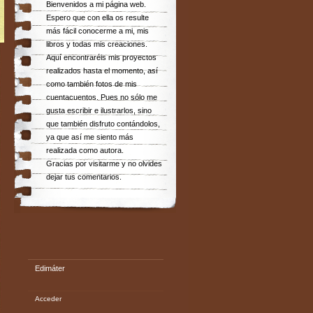
Bienvenidos a mi página web.
Espero que con ella os resulte
más fácil conocerme a mi, mis
libros y todas mis creaciones.
Aquí encontraréis mis proyectos
realizados hasta el momento, así
como también fotos de mis
cuentacuentos. Pues no sólo me
gusta escribir e ilustrarlos, sino
que también disfruto contándolos,
ya que así me siento más
realizada como autora.
Gracias por visitarme y no olvides
dejar tus comentarios.
Edimáter
Acceder