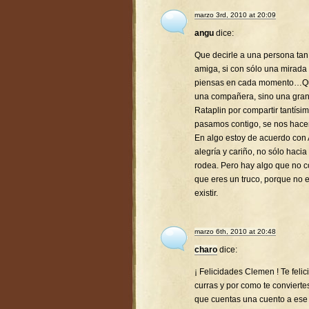
marzo 3rd, 2010 at 20:09
angu
dice:
Que decirle a una persona tan 
amiga, si con sólo una mirada
piensas en cada momento…Que 
una compañera, sino una gra
Rataplin por compartir tantís
pasamos contigo, se nos hac
En algo estoy de acuerdo con 
alegría y cariño, no sólo hacia
rodea. Pero hay algo que no co
que eres un truco, porque no 
existir.
marzo 6th, 2010 at 20:48
charo
dice:
¡ Felicidades Clemen ! Te feli
curras y por como te conviert
que cuentas una cuento a ese p