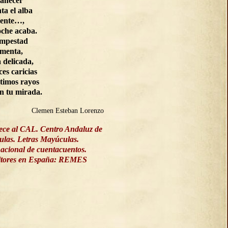
manecer
ta el alba
ente…,
oche acaba.
empestad
rmenta,
a delicada,
ces caricias
ltimos rayos
on tu mirada.
Clemen Esteban Lorenzo
ece al CAL. Centro Andaluz de
culas. Letras Mayúculas.
acional de cuentacuentos.
ritores en España: REMES