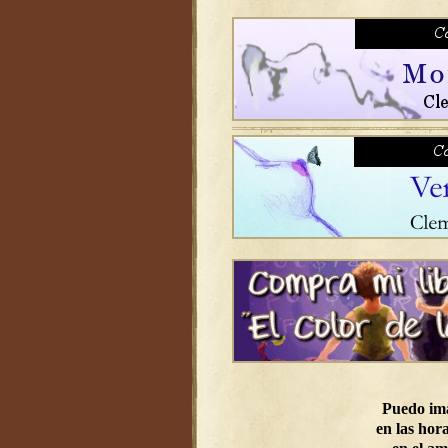
Puedo im
en las hora