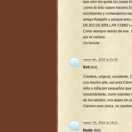
que solo les gusta las cosas 
,como tú solo sabes hacerlo.
escribiendo y contandonos mu
amigo Rataplín y porque eres
DEJES DE BRILLAR COMO L
Corre siempre detrás de ese , t
por el camino.
Un besote
marzo 6th, 2010 at 21:40
Beli
dice:
Creativa, original, constante,
con mucho arte, así eres Clem
niño o niña por pequeños que
escuchándote, como cuentas la
de los adultos, nos dejas sin p
Clemen eres única, no cambie
marzo 7th, 2010 at 14:21
Nadie
dice: