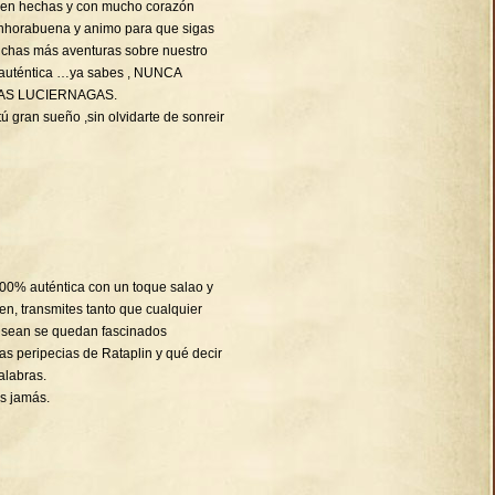
bien hechas y con mucho corazón
Enhorabuena y animo para que sigas
chas más aventuras sobre nuestro
 auténtica …ya sabes , NUNCA
AS LUCIERNAGAS.
ú gran sueño ,sin olvidarte de sonreir
 100% auténtica con un toque salao y
en, transmites tanto que cualquier
 sean se quedan fascinados
s peripecias de Rataplin y qué decir
alabras.
s jamás.