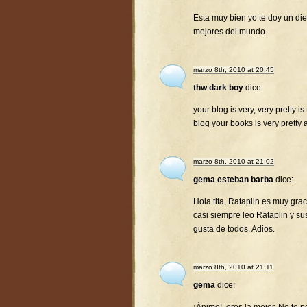
Esta muy bien yo te doy un diez
mejores del mundo
marzo 8th, 2010 at 20:45
thw dark boy
dice:
your blog is very, very pretty is
blog your books is very pretty 
marzo 8th, 2010 at 21:02
gema esteban barba
dice:
Hola tita, Rataplin es muy gra
casi siempre leo Rataplin y su
gusta de todos. Adios.
marzo 8th, 2010 at 21:11
gema
dice: