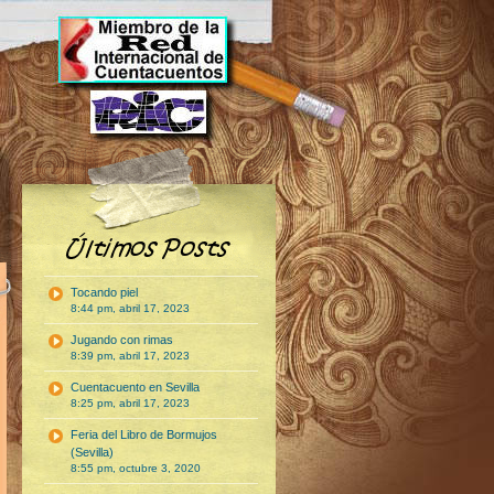
Tocando piel
8:44 pm, abril 17, 2023
Jugando con rimas
8:39 pm, abril 17, 2023
Cuentacuento en Sevilla
8:25 pm, abril 17, 2023
Feria del Libro de Bormujos
(Sevilla)
8:55 pm, octubre 3, 2020