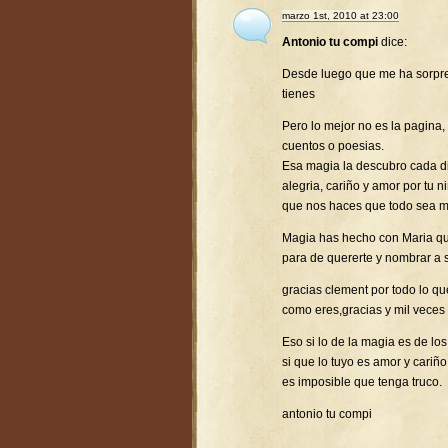
marzo 1st, 2010 at 23:00
Antonio tu compi
dice:
Desde luego que me ha sorpr
tienes
Pero lo mejor no es la pagina,
cuentos o poesias.
Esa magia la descubro cada d
alegria, cariño y amor por tu 
que nos haces que todo sea ma
Magia has hecho con Maria que
para de quererte y nombrar a 
gracias clement por todo lo q
como eres,gracias y mil veces 
Eso si lo de la magia es de l
si que lo tuyo es amor y cariño
es imposible que tenga truco.
antonio tu compi