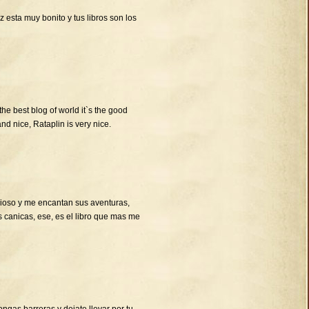
 esta muy bonito y tus libros son los
 the best blog of world it`s the good
and nice, Rataplin is very nice.
cioso y me encantan sus aventuras,
s canicas, ese, es el libro que mas me