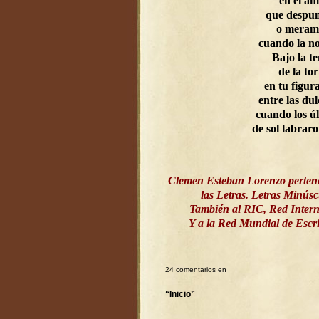
en el a
que despun
o meram
cuando la n
Bajo la t
de la to
en tu figur
entre las dul
cuando los ú
de sol labrar
Clemen Esteban Lorenzo perten
las Letras. Letras Minús
También al RIC, Red Intern
Y a la Red Mundial de Esc
24 comentarios en
“Inicio”