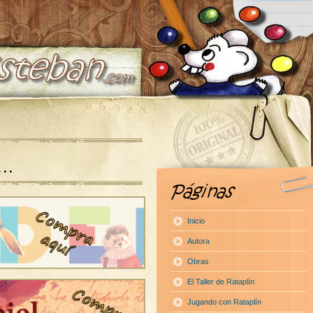
a…
Inicio
Autora
Obras
El Taller de Rataplín
Jugando con Rataplín