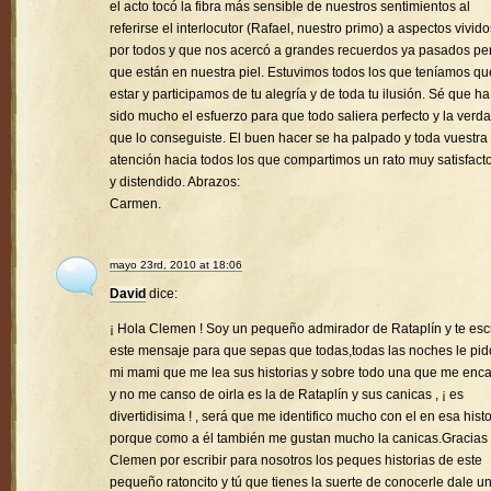
el acto tocó la fibra más sensible de nuestros sentimientos al
referirse el interlocutor (Rafael, nuestro primo) a aspectos vivido
por todos y que nos acercó a grandes recuerdos ya pasados pe
que están en nuestra piel. Estuvimos todos los que teníamos qu
estar y participamos de tu alegría y de toda tu ilusión. Sé que ha
sido mucho el esfuerzo para que todo saliera perfecto y la verd
que lo conseguiste. El buen hacer se ha palpado y toda vuestra
atención hacia todos los que compartimos un rato muy satisfacto
y distendido. Abrazos:
Carmen.
mayo 23rd, 2010 at 18:06
David
dice:
¡ Hola Clemen ! Soy un pequeño admirador de Rataplín y te esc
este mensaje para que sepas que todas,todas las noches le pid
mi mami que me lea sus historias y sobre todo una que me enc
y no me canso de oirla es la de Rataplín y sus canicas , ¡ es
divertidisima ! , será que me identifico mucho con el en esa histo
porque como a él también me gustan mucho la canicas.Gracias
Clemen por escribir para nosotros los peques historias de este
pequeño ratoncito y tú que tienes la suerte de conocerle dale u