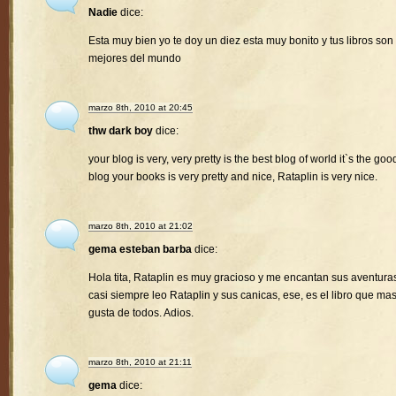
Nadie
dice:
Esta muy bien yo te doy un diez esta muy bonito y tus libros son 
mejores del mundo
marzo 8th, 2010 at 20:45
thw dark boy
dice:
your blog is very, very pretty is the best blog of world it`s the goo
blog your books is very pretty and nice, Rataplin is very nice.
marzo 8th, 2010 at 21:02
gema esteban barba
dice:
Hola tita, Rataplin es muy gracioso y me encantan sus aventura
casi siempre leo Rataplin y sus canicas, ese, es el libro que ma
gusta de todos. Adios.
marzo 8th, 2010 at 21:11
gema
dice: