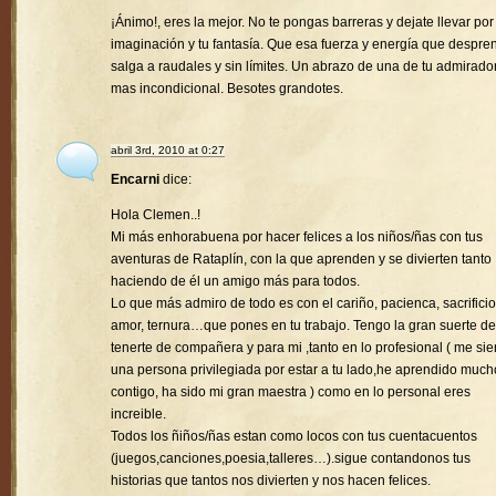
¡Ánimo!, eres la mejor. No te pongas barreras y dejate llevar por
imaginación y tu fantasía. Que esa fuerza y energía que despre
salga a raudales y sin límites. Un abrazo de una de tu admirado
mas incondicional. Besotes grandotes.
abril 3rd, 2010 at 0:27
Encarni
dice:
Hola Clemen..!
Mi más enhorabuena por hacer felices a los niños/ñas con tus
aventuras de Rataplín, con la que aprenden y se divierten tanto
haciendo de él un amigo más para todos.
Lo que más admiro de todo es con el cariño, pacienca, sacrificio
amor, ternura…que pones en tu trabajo. Tengo la gran suerte de
tenerte de compañera y para mi ,tanto en lo profesional ( me sie
una persona privilegiada por estar a tu lado,he aprendido much
contigo, ha sido mi gran maestra ) como en lo personal eres
increible.
Todos los ñiños/ñas estan como locos con tus cuentacuentos
(juegos,canciones,poesia,talleres…).sigue contandonos tus
historias que tantos nos divierten y nos hacen felices.