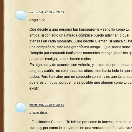
marzo 3rd, 2010 at 20:09
angu
dice:
Que decirle a una persona tan transparente y sencilla como tú,
amiga, si con sólo una mirada cómplice puedo adivinar lo que
piensas en cada momento…Que decirte Clemen, si nunca fuist
una compañera, sino una grandísima amiga…Que suerte tiene
Rataplin por compartir tantísimos momentos contigo, pues los q
pasamos contigo, se nos hacen cortos…
En algo estoy de acuerdo con Antonio, y es que desprendes amo
alegría y cariño, no sólo hacia los niños, sino hacia todo lo que 
rodea. Pero hay algo que no comparto con él, y es que tú, amiga
que eres un truco, porque no es posible que alguien como tú p
existir.
marzo 6th, 2010 at 20:48
charo
dice:
¡ Felicidades Clemen ! Te felicito por como lo haces,por como te
curras y por como te conviertes en una verdadera niña cada vez