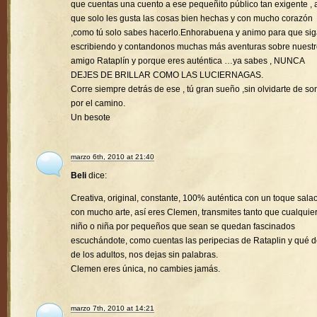
que cuentas una cuento a ese pequeñito público tan exigente , a
que solo les gusta las cosas bien hechas y con mucho corazón
,como tú solo sabes hacerlo.Enhorabuena y animo para que si
escribiendo y contandonos muchas más aventuras sobre nuest
amigo Rataplín y porque eres auténtica …ya sabes , NUNCA
DEJES DE BRILLAR COMO LAS LUCIERNAGAS.
Corre siempre detrás de ese , tú gran sueño ,sin olvidarte de son
por el camino.
Un besote
marzo 6th, 2010 at 21:40
Beli
dice:
Creativa, original, constante, 100% auténtica con un toque sala
con mucho arte, así eres Clemen, transmites tanto que cualquie
niño o niña por pequeños que sean se quedan fascinados
escuchándote, como cuentas las peripecias de Rataplin y qué d
de los adultos, nos dejas sin palabras.
Clemen eres única, no cambies jamás.
marzo 7th, 2010 at 14:21