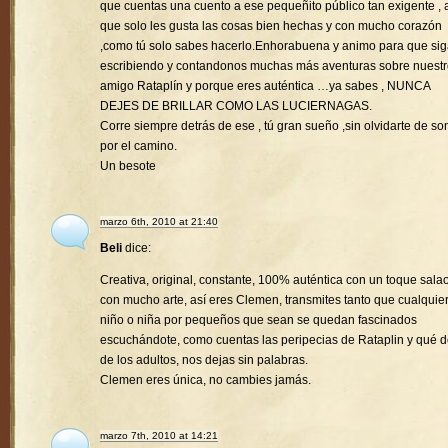
que cuentas una cuento a ese pequeñito público tan exigente , a
que solo les gusta las cosas bien hechas y con mucho corazón
,como tú solo sabes hacerlo.Enhorabuena y animo para que si
escribiendo y contandonos muchas más aventuras sobre nuest
amigo Rataplín y porque eres auténtica …ya sabes , NUNCA
DEJES DE BRILLAR COMO LAS LUCIERNAGAS.
Corre siempre detrás de ese , tú gran sueño ,sin olvidarte de son
por el camino.
Un besote
marzo 6th, 2010 at 21:40
Beli
dice:
Creativa, original, constante, 100% auténtica con un toque sala
con mucho arte, así eres Clemen, transmites tanto que cualquie
niño o niña por pequeños que sean se quedan fascinados
escuchándote, como cuentas las peripecias de Rataplin y qué d
de los adultos, nos dejas sin palabras.
Clemen eres única, no cambies jamás.
marzo 7th, 2010 at 14:21