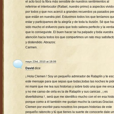
el acto tocó la fibra más sensible de nuestros sentimientos al
referirse el interlocutor (Rafael, nuestro primo) a aspectos vivido
por todos y que nos acercó a grandes recuerdos ya pasados pe
que están en nuestra piel. Estuvimos todos los que teníamos qu
estar y participamos de tu alegría y de toda tu ilusión. Sé que ha
sido mucho el esfuerzo para que todo saliera perfecto y la verd
que lo conseguiste. El buen hacer se ha palpado y toda vuestra
atención hacia todos los que compartimos un rato muy satisfacto
y distendido. Abrazos:
Carmen.
mayo 23rd, 2010 at 18:06
David
dice:
¡ Hola Clemen ! Soy un pequeño admirador de Rataplín y te esc
este mensaje para que sepas que todas,todas las noches le pid
mi mami que me lea sus historias y sobre todo una que me enc
y no me canso de oirla es la de Rataplín y sus canicas , ¡ es
divertidisima ! , será que me identifico mucho con el en esa histo
porque como a él también me gustan mucho la canicas.Gracias
Clemen por escribir para nosotros los peques historias de este
pequeño ratoncito y tú que tienes la suerte de conocerle dale u