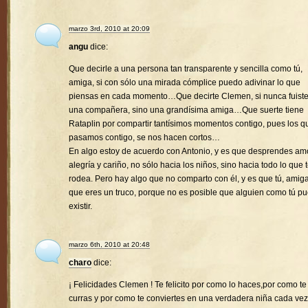
marzo 3rd, 2010 at 20:09
angu
dice:
Que decirle a una persona tan transparente y sencilla como tú,
amiga, si con sólo una mirada cómplice puedo adivinar lo que
piensas en cada momento…Que decirte Clemen, si nunca fuist
una compañera, sino una grandísima amiga…Que suerte tiene
Rataplin por compartir tantísimos momentos contigo, pues los q
pasamos contigo, se nos hacen cortos…
En algo estoy de acuerdo con Antonio, y es que desprendes amo
alegría y cariño, no sólo hacia los niños, sino hacia todo lo que 
rodea. Pero hay algo que no comparto con él, y es que tú, amiga
que eres un truco, porque no es posible que alguien como tú p
existir.
marzo 6th, 2010 at 20:48
charo
dice:
¡ Felicidades Clemen ! Te felicito por como lo haces,por como te
curras y por como te conviertes en una verdadera niña cada vez