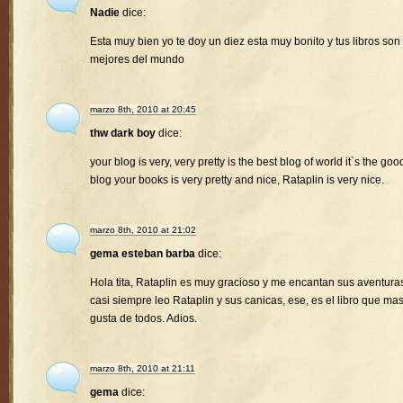
Nadie
dice:
Esta muy bien yo te doy un diez esta muy bonito y tus libros son 
mejores del mundo
marzo 8th, 2010 at 20:45
thw dark boy
dice:
your blog is very, very pretty is the best blog of world it`s the goo
blog your books is very pretty and nice, Rataplin is very nice.
marzo 8th, 2010 at 21:02
gema esteban barba
dice:
Hola tita, Rataplin es muy gracioso y me encantan sus aventura
casi siempre leo Rataplin y sus canicas, ese, es el libro que ma
gusta de todos. Adios.
marzo 8th, 2010 at 21:11
gema
dice: