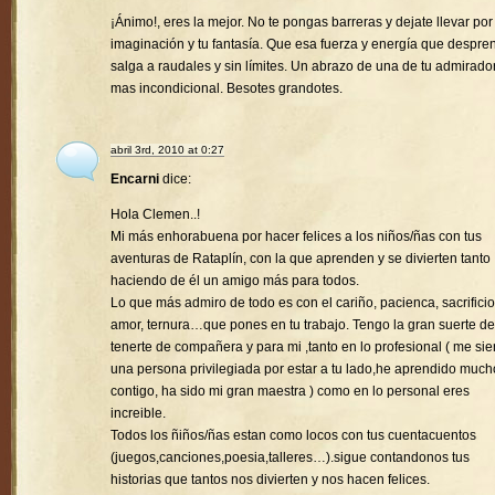
¡Ánimo!, eres la mejor. No te pongas barreras y dejate llevar por
imaginación y tu fantasía. Que esa fuerza y energía que despre
salga a raudales y sin límites. Un abrazo de una de tu admirado
mas incondicional. Besotes grandotes.
abril 3rd, 2010 at 0:27
Encarni
dice:
Hola Clemen..!
Mi más enhorabuena por hacer felices a los niños/ñas con tus
aventuras de Rataplín, con la que aprenden y se divierten tanto
haciendo de él un amigo más para todos.
Lo que más admiro de todo es con el cariño, pacienca, sacrificio
amor, ternura…que pones en tu trabajo. Tengo la gran suerte de
tenerte de compañera y para mi ,tanto en lo profesional ( me sie
una persona privilegiada por estar a tu lado,he aprendido much
contigo, ha sido mi gran maestra ) como en lo personal eres
increible.
Todos los ñiños/ñas estan como locos con tus cuentacuentos
(juegos,canciones,poesia,talleres…).sigue contandonos tus
historias que tantos nos divierten y nos hacen felices.