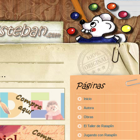
a…
Inicio
Autora
Obras
El Taller de Rataplín
Jugando con Rataplín