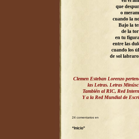
en el a
que despun
o meram
cuando la n
Bajo la t
de la to
en tu figur
entre las dul
cuando los ú
de sol labrar
Clemen Esteban Lorenzo perten
las Letras. Letras Minús
También al RIC, Red Intern
Y a la Red Mundial de Esc
24 comentarios en
“Inicio”