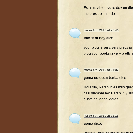
Esta muy bien yo te doy un diez
mejores del mundo
marzo 8th, 2010 at 20:45
thw dark boy
dice:
your blog is very, very pretty is
blog your books is very pretty 
marzo 8th, 2010 at 21:02
gema esteban barba
dice:
Hola tita, Rataplin es muy gra
casi siempre leo Rataplin y su
gusta de todos. Adios.
marzo 8th, 2010 at 21:11
gema
dice: