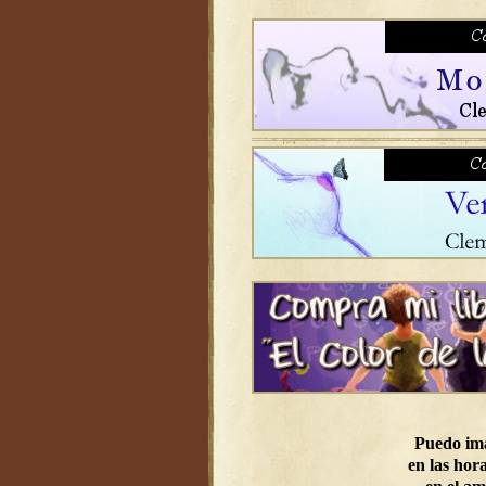
Puedo im
en las hora