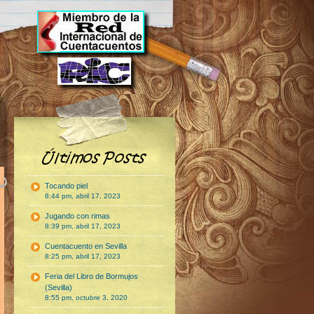
Tocando piel
8:44 pm, abril 17, 2023
Jugando con rimas
8:39 pm, abril 17, 2023
Cuentacuento en Sevilla
8:25 pm, abril 17, 2023
Feria del Libro de Bormujos
(Sevilla)
8:55 pm, octubre 3, 2020