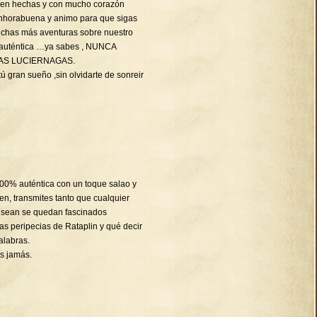
bien hechas y con mucho corazón
Enhorabuena y animo para que sigas
chas más aventuras sobre nuestro
 auténtica …ya sabes , NUNCA
AS LUCIERNAGAS.
ú gran sueño ,sin olvidarte de sonreir
 100% auténtica con un toque salao y
en, transmites tanto que cualquier
 sean se quedan fascinados
s peripecias de Rataplin y qué decir
alabras.
s jamás.