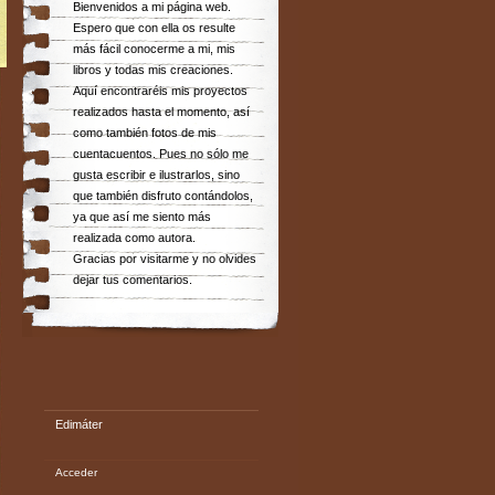
Bienvenidos a mi página web.
Espero que con ella os resulte
más fácil conocerme a mi, mis
libros y todas mis creaciones.
Aquí encontraréis mis proyectos
realizados hasta el momento, así
como también fotos de mis
cuentacuentos. Pues no sólo me
gusta escribir e ilustrarlos, sino
que también disfruto contándolos,
ya que así me siento más
realizada como autora.
Gracias por visitarme y no olvides
dejar tus comentarios.
Edimáter
Acceder