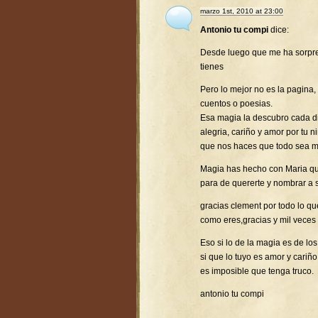
marzo 1st, 2010 at 23:00
Antonio tu compi
dice:
Desde luego que me ha sorpr
tienes
Pero lo mejor no es la pagina,
cuentos o poesias.
Esa magia la descubro cada d
alegria, cariño y amor por tu 
que nos haces que todo sea ma
Magia has hecho con Maria que
para de quererte y nombrar a 
gracias clement por todo lo q
como eres,gracias y mil veces 
Eso si lo de la magia es de l
si que lo tuyo es amor y cariño
es imposible que tenga truco.
antonio tu compi