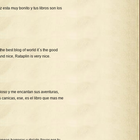
 esta muy bonito y tus libros son los
 the best blog of world it`s the good
and nice, Rataplin is very nice.
cioso y me encantan sus aventuras,
s canicas, ese, es el libro que mas me