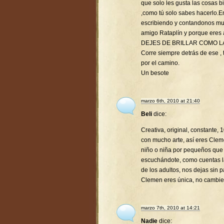
que solo les gusta las cosas 
,como tú solo sabes hacerlo.
escribiendo y contandonos mu
amigo Rataplín y porque eres
DEJES DE BRILLAR COMO L
Corre siempre detrás de ese , t
por el camino.
Un besote
marzo 6th, 2010 at 21:40
Beli
dice:
Creativa, original, constante,
con mucho arte, así eres Clem
niño o niña por pequeños que
escuchándote, como cuentas la
de los adultos, nos dejas sin p
Clemen eres única, no cambie
marzo 7th, 2010 at 14:21
Nadie
dice: