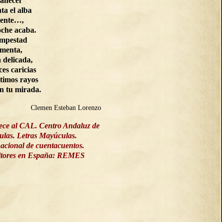
manecer
ta el alba
ente…,
oche acaba.
empestad
rmenta,
a delicada,
ces caricias
ltimos rayos
on tu mirada.
Clemen Esteban Lorenzo
ece al CAL. Centro Andaluz de
culas. Letras Mayúculas.
acional de cuentacuentos.
ritores en España: REMES