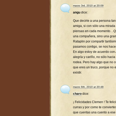
marzo 3rd, 2010 at 20:09
angu
dice:
Que decirle a una persona tan 
amiga, si con sólo una mirada
piensas en cada momento…Que 
una compañera, sino una gra
Rataplin por compartir tantís
pasamos contigo, se nos hac
En algo estoy de acuerdo con 
alegría y cariño, no sólo hacia
rodea. Pero hay algo que no co
que eres un truco, porque no 
existir.
marzo 6th, 2010 at 20:48
charo
dice:
¡ Felicidades Clemen ! Te feli
curras y por como te conviert
que cuentas una cuento a ese p