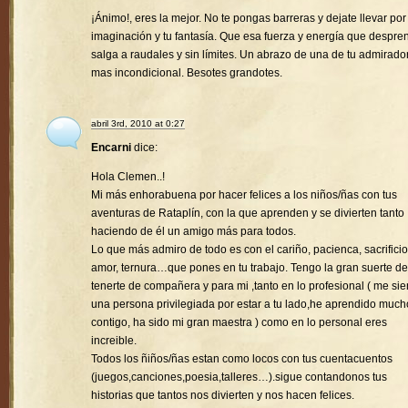
¡Ánimo!, eres la mejor. No te pongas barreras y dejate llevar por
imaginación y tu fantasía. Que esa fuerza y energía que despre
salga a raudales y sin límites. Un abrazo de una de tu admirado
mas incondicional. Besotes grandotes.
abril 3rd, 2010 at 0:27
Encarni
dice:
Hola Clemen..!
Mi más enhorabuena por hacer felices a los niños/ñas con tus
aventuras de Rataplín, con la que aprenden y se divierten tanto
haciendo de él un amigo más para todos.
Lo que más admiro de todo es con el cariño, pacienca, sacrificio
amor, ternura…que pones en tu trabajo. Tengo la gran suerte de
tenerte de compañera y para mi ,tanto en lo profesional ( me sie
una persona privilegiada por estar a tu lado,he aprendido much
contigo, ha sido mi gran maestra ) como en lo personal eres
increible.
Todos los ñiños/ñas estan como locos con tus cuentacuentos
(juegos,canciones,poesia,talleres…).sigue contandonos tus
historias que tantos nos divierten y nos hacen felices.