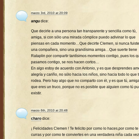
marzo 3rd, 2010 at 20:09
angu
dice:
Que decirle a una persona tan transparente y sencilla como tú,
amiga, si con sólo una mirada cómplice puedo adivinar lo que
piensas en cada momento…Que decirte Clemen, si nunca fuist
una compañera, sino una grandísima amiga…Que suerte tiene
Rataplin por compartir tantísimos momentos contigo, pues los q
pasamos contigo, se nos hacen cortos…
En algo estoy de acuerdo con Antonio, y es que desprendes amo
alegría y cariño, no sólo hacia los niños, sino hacia todo lo que 
rodea. Pero hay algo que no comparto con él, y es que tú, amiga
que eres un truco, porque no es posible que alguien como tú p
existir.
marzo 6th, 2010 at 20:48
charo
dice:
¡ Felicidades Clemen ! Te felicito por como lo haces,por como te
curras y por como te conviertes en una verdadera niña cada vez