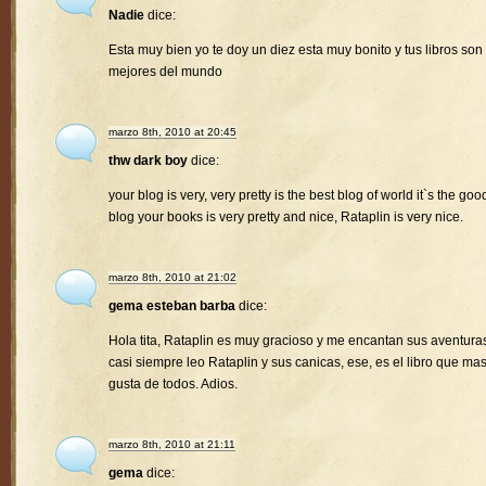
Nadie
dice:
Esta muy bien yo te doy un diez esta muy bonito y tus libros son 
mejores del mundo
marzo 8th, 2010 at 20:45
thw dark boy
dice:
your blog is very, very pretty is the best blog of world it`s the goo
blog your books is very pretty and nice, Rataplin is very nice.
marzo 8th, 2010 at 21:02
gema esteban barba
dice:
Hola tita, Rataplin es muy gracioso y me encantan sus aventura
casi siempre leo Rataplin y sus canicas, ese, es el libro que ma
gusta de todos. Adios.
marzo 8th, 2010 at 21:11
gema
dice: