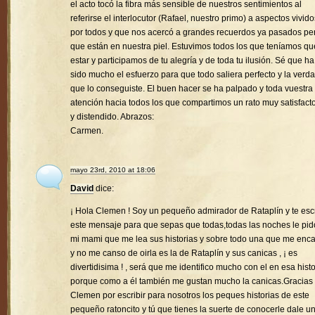
el acto tocó la fibra más sensible de nuestros sentimientos al
referirse el interlocutor (Rafael, nuestro primo) a aspectos vivido
por todos y que nos acercó a grandes recuerdos ya pasados pe
que están en nuestra piel. Estuvimos todos los que teníamos qu
estar y participamos de tu alegría y de toda tu ilusión. Sé que ha
sido mucho el esfuerzo para que todo saliera perfecto y la verd
que lo conseguiste. El buen hacer se ha palpado y toda vuestra
atención hacia todos los que compartimos un rato muy satisfacto
y distendido. Abrazos:
Carmen.
mayo 23rd, 2010 at 18:06
David
dice:
¡ Hola Clemen ! Soy un pequeño admirador de Rataplín y te esc
este mensaje para que sepas que todas,todas las noches le pid
mi mami que me lea sus historias y sobre todo una que me enc
y no me canso de oirla es la de Rataplín y sus canicas , ¡ es
divertidisima ! , será que me identifico mucho con el en esa histo
porque como a él también me gustan mucho la canicas.Gracias
Clemen por escribir para nosotros los peques historias de este
pequeño ratoncito y tú que tienes la suerte de conocerle dale u