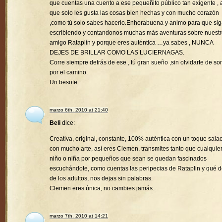
que cuentas una cuento a ese pequeñito público tan exigente , a
que solo les gusta las cosas bien hechas y con mucho corazón
,como tú solo sabes hacerlo.Enhorabuena y animo para que si
escribiendo y contandonos muchas más aventuras sobre nuest
amigo Rataplín y porque eres auténtica …ya sabes , NUNCA
DEJES DE BRILLAR COMO LAS LUCIERNAGAS.
Corre siempre detrás de ese , tú gran sueño ,sin olvidarte de son
por el camino.
Un besote
marzo 6th, 2010 at 21:40
Beli
dice:
Creativa, original, constante, 100% auténtica con un toque sala
con mucho arte, así eres Clemen, transmites tanto que cualquie
niño o niña por pequeños que sean se quedan fascinados
escuchándote, como cuentas las peripecias de Rataplin y qué d
de los adultos, nos dejas sin palabras.
Clemen eres única, no cambies jamás.
marzo 7th, 2010 at 14:21