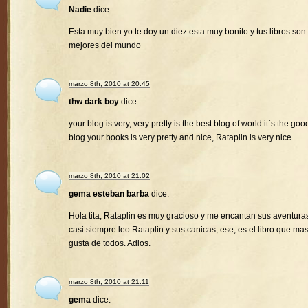
Nadie
dice:
Esta muy bien yo te doy un diez esta muy bonito y tus libros son 
mejores del mundo
marzo 8th, 2010 at 20:45
thw dark boy
dice:
your blog is very, very pretty is the best blog of world it`s the goo
blog your books is very pretty and nice, Rataplin is very nice.
marzo 8th, 2010 at 21:02
gema esteban barba
dice:
Hola tita, Rataplin es muy gracioso y me encantan sus aventura
casi siempre leo Rataplin y sus canicas, ese, es el libro que ma
gusta de todos. Adios.
marzo 8th, 2010 at 21:11
gema
dice: