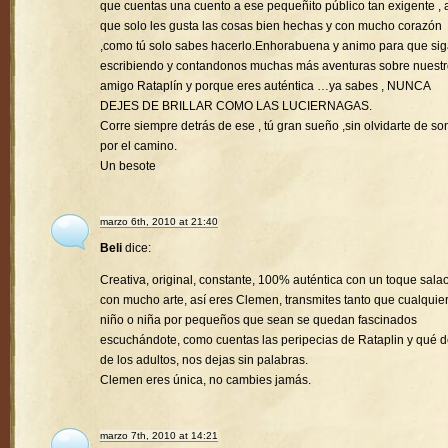
que cuentas una cuento a ese pequeñito público tan exigente , a
que solo les gusta las cosas bien hechas y con mucho corazón
,como tú solo sabes hacerlo.Enhorabuena y animo para que si
escribiendo y contandonos muchas más aventuras sobre nuest
amigo Rataplín y porque eres auténtica …ya sabes , NUNCA
DEJES DE BRILLAR COMO LAS LUCIERNAGAS.
Corre siempre detrás de ese , tú gran sueño ,sin olvidarte de son
por el camino.
Un besote
marzo 6th, 2010 at 21:40
Beli
dice:
Creativa, original, constante, 100% auténtica con un toque sala
con mucho arte, así eres Clemen, transmites tanto que cualquie
niño o niña por pequeños que sean se quedan fascinados
escuchándote, como cuentas las peripecias de Rataplin y qué d
de los adultos, nos dejas sin palabras.
Clemen eres única, no cambies jamás.
marzo 7th, 2010 at 14:21