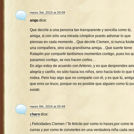
marzo 3rd, 2010 at 20:09
angu
dice:
Que decirle a una persona tan transparente y sencilla como tú,
amiga, si con sólo una mirada cómplice puedo adivinar lo que
piensas en cada momento…Que decirte Clemen, si nunca fuist
una compañera, sino una grandísima amiga…Que suerte tiene
Rataplin por compartir tantísimos momentos contigo, pues los q
pasamos contigo, se nos hacen cortos…
En algo estoy de acuerdo con Antonio, y es que desprendes amo
alegría y cariño, no sólo hacia los niños, sino hacia todo lo que 
rodea. Pero hay algo que no comparto con él, y es que tú, amiga
que eres un truco, porque no es posible que alguien como tú p
existir.
marzo 6th, 2010 at 20:48
charo
dice:
¡ Felicidades Clemen ! Te felicito por como lo haces,por como te
curras y por como te conviertes en una verdadera niña cada vez