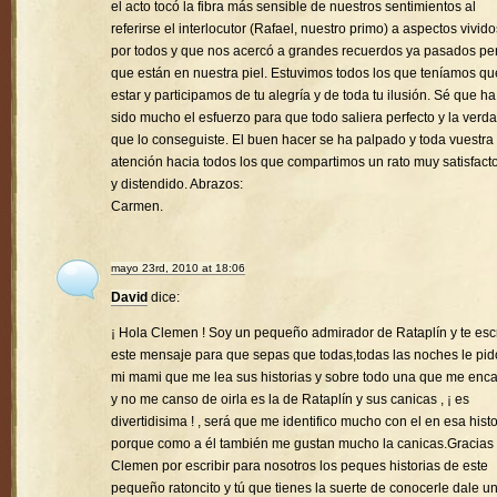
el acto tocó la fibra más sensible de nuestros sentimientos al
referirse el interlocutor (Rafael, nuestro primo) a aspectos vivido
por todos y que nos acercó a grandes recuerdos ya pasados pe
que están en nuestra piel. Estuvimos todos los que teníamos qu
estar y participamos de tu alegría y de toda tu ilusión. Sé que ha
sido mucho el esfuerzo para que todo saliera perfecto y la verd
que lo conseguiste. El buen hacer se ha palpado y toda vuestra
atención hacia todos los que compartimos un rato muy satisfacto
y distendido. Abrazos:
Carmen.
mayo 23rd, 2010 at 18:06
David
dice:
¡ Hola Clemen ! Soy un pequeño admirador de Rataplín y te esc
este mensaje para que sepas que todas,todas las noches le pid
mi mami que me lea sus historias y sobre todo una que me enc
y no me canso de oirla es la de Rataplín y sus canicas , ¡ es
divertidisima ! , será que me identifico mucho con el en esa histo
porque como a él también me gustan mucho la canicas.Gracias
Clemen por escribir para nosotros los peques historias de este
pequeño ratoncito y tú que tienes la suerte de conocerle dale u