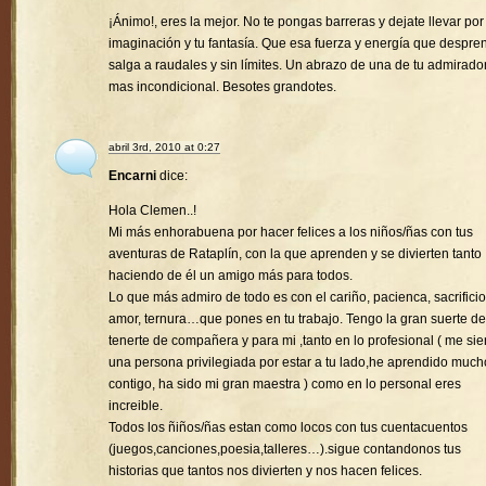
¡Ánimo!, eres la mejor. No te pongas barreras y dejate llevar por
imaginación y tu fantasía. Que esa fuerza y energía que despre
salga a raudales y sin límites. Un abrazo de una de tu admirado
mas incondicional. Besotes grandotes.
abril 3rd, 2010 at 0:27
Encarni
dice:
Hola Clemen..!
Mi más enhorabuena por hacer felices a los niños/ñas con tus
aventuras de Rataplín, con la que aprenden y se divierten tanto
haciendo de él un amigo más para todos.
Lo que más admiro de todo es con el cariño, pacienca, sacrificio
amor, ternura…que pones en tu trabajo. Tengo la gran suerte de
tenerte de compañera y para mi ,tanto en lo profesional ( me sie
una persona privilegiada por estar a tu lado,he aprendido much
contigo, ha sido mi gran maestra ) como en lo personal eres
increible.
Todos los ñiños/ñas estan como locos con tus cuentacuentos
(juegos,canciones,poesia,talleres…).sigue contandonos tus
historias que tantos nos divierten y nos hacen felices.