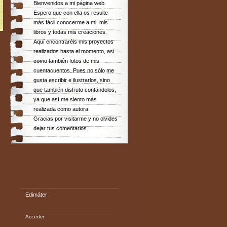
Bienvenidos a mi página web.
Espero que con ella os resulte
más fácil conocerme a mi, mis
libros y todas mis creaciones.
Aquí encontraréis mis proyectos
realizados hasta el momento, así
como también fotos de mis
cuentacuentos. Pues no sólo me
gusta escribir e ilustrarlos, sino
que también disfruto contándolos,
ya que así me siento más
realizada como autora.
Gracias por visitarme y no olvides
dejar tus comentarios.
Edimáter
Acceder