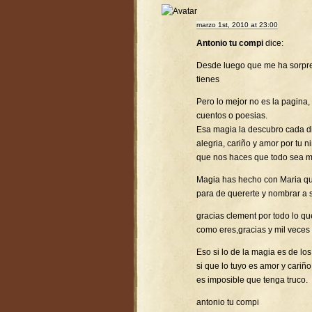
marzo 1st, 2010 at 23:00
Antonio tu compi
dice:
Desde luego que me ha sorpr
tienes
Pero lo mejor no es la pagina,
cuentos o poesias.
Esa magia la descubro cada d
alegria, cariño y amor por tu 
que nos haces que todo sea ma
Magia has hecho con Maria que
para de quererte y nombrar a 
gracias clement por todo lo q
como eres,gracias y mil veces 
Eso si lo de la magia es de l
si que lo tuyo es amor y cariño
es imposible que tenga truco.
antonio tu compi