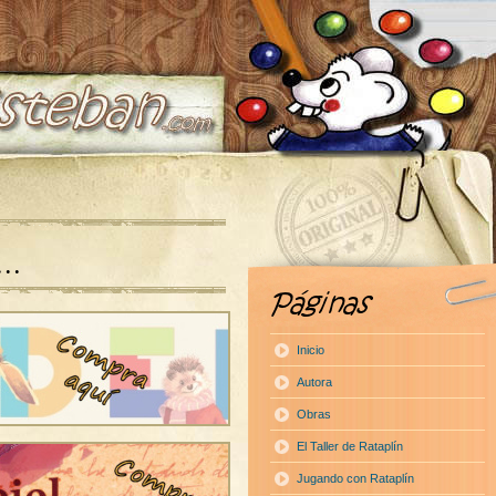
a…
Inicio
Autora
Obras
El Taller de Rataplín
Jugando con Rataplín