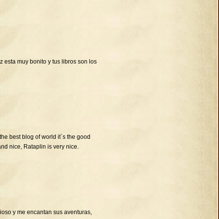
 esta muy bonito y tus libros son los
 the best blog of world it`s the good
and nice, Rataplin is very nice.
cioso y me encantan sus aventuras,