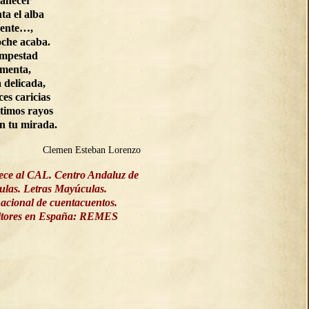
manecer
ta el alba
ente…,
oche acaba.
empestad
rmenta,
a delicada,
ces caricias
ltimos rayos
on tu mirada.
Clemen Esteban Lorenzo
ece al CAL. Centro Andaluz de
culas. Letras Mayúculas.
acional de cuentacuentos.
ritores en España: REMES