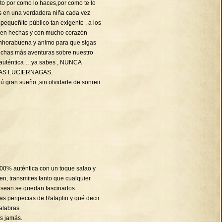
cito por como lo haces,por como te lo
es en una verdadera niña cada vez
equeñito público tan exigente , a los
bien hechas y con mucho corazón
Enhorabuena y animo para que sigas
chas más aventuras sobre nuestro
 auténtica …ya sabes , NUNCA
AS LUCIERNAGAS.
ú gran sueño ,sin olvidarte de sonreir
 100% auténtica con un toque salao y
en, transmites tanto que cualquier
 sean se quedan fascinados
s peripecias de Rataplin y qué decir
alabras.
s jamás.