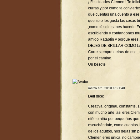
¡ Felicidades Clemen ! Te feli
curras y por como te conviert
que cuentas una cuento a ese p
que solo les gusta las cosas 
,como tú solo sabes hacerlo.
escribiendo y contandonos mu
amigo Rataplín y porque eres
DEJES DE BRILLAR COMO L
Corre siempre detrás de ese , t
por el camino.
Un besote
marzo 6th, 2010 at 21:40
Beli
dice:
Creativa, original, constante,
con mucho arte, así eres Clem
niño o niña por pequeños que
escuchándote, como cuentas la
de los adultos, nos dejas sin p
Clemen eres única, no cambie