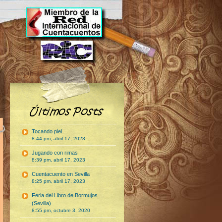
Tocando piel
8:44 pm, abril 17, 2023
Jugando con rimas
8:39 pm, abril 17, 2023
Cuentacuento en Sevilla
8:25 pm, abril 17, 2023
Feria del Libro de Bormujos
(Sevilla)
8:55 pm, octubre 3, 2020