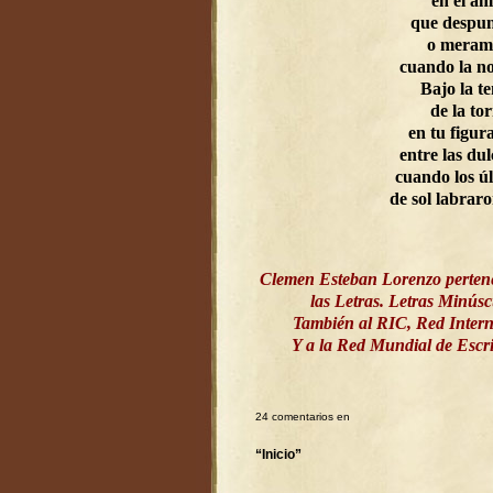
en el a
que despun
o meram
cuando la n
Bajo la t
de la to
en tu figur
entre las dul
cuando los ú
de sol labrar
Clemen Esteban Lorenzo perten
las Letras. Letras Minús
También al RIC, Red Intern
Y a la Red Mundial de Esc
24 comentarios en
“Inicio”