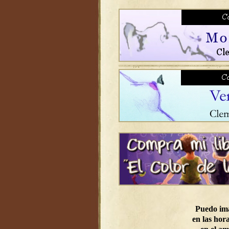
Puedo im
en las hora