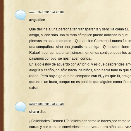
marzo 3rd, 2010 at 20:09
angu
dice:
Que decirle a una persona tan transparente y sencilla como tú,
amiga, si con sólo una mirada cómplice puedo adivinar lo que
piensas en cada momento…Que decirte Clemen, si nunca fuist
una compañera, sino una grandísima amiga…Que suerte tiene
Rataplin por compartir tantísimos momentos contigo, pues los q
pasamos contigo, se nos hacen cortos…
En algo estoy de acuerdo con Antonio, y es que desprendes amo
alegría y cariño, no sólo hacia los niños, sino hacia todo lo que 
rodea. Pero hay algo que no comparto con él, y es que tú, amiga
que eres un truco, porque no es posible que alguien como tú p
existir.
marzo 6th, 2010 at 20:48
charo
dice:
¡ Felicidades Clemen ! Te felicito por como lo haces,por como te
curras y por como te conviertes en una verdadera niña cada vez