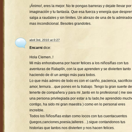
¡Ánimo!, eres la mejor. No te pongas barreras y dejate llevar por
imaginación y tu fantasía. Que esa fuerza y energía que despre
salga a raudales y sin límites. Un abrazo de una de tu admirado
mas incondicional. Besotes grandotes.
abril 3rd, 2010 at 0:27
Encarni
dice:
Hola Clemen..!
Mi más enhorabuena por hacer felices a los niños/ñas con tus
aventuras de Rataplín, con la que aprenden y se divierten tanto
haciendo de él un amigo más para todos.
Lo que más admiro de todo es con el cariño, pacienca, sacrificio
amor, ternura…que pones en tu trabajo. Tengo la gran suerte de
tenerte de compañera y para mi ,tanto en lo profesional ( me sie
una persona privilegiada por estar a tu lado,he aprendido much
contigo, ha sido mi gran maestra ) como en lo personal eres
increible.
Todos los ñiños/ñas estan como locos con tus cuentacuentos
(juegos,canciones,poesia,talleres…).sigue contandonos tus
historias que tantos nos divierten y nos hacen felices.