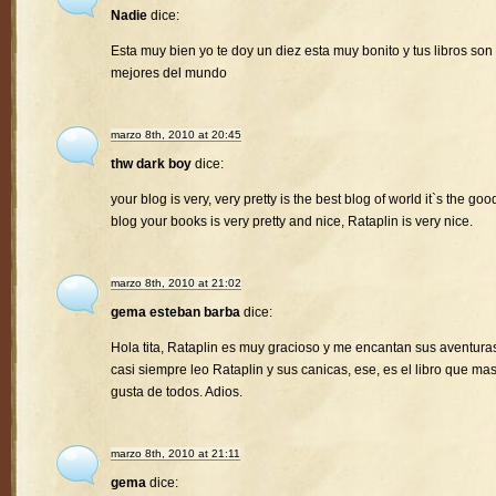
Nadie
dice:
Esta muy bien yo te doy un diez esta muy bonito y tus libros son 
mejores del mundo
marzo 8th, 2010 at 20:45
thw dark boy
dice:
your blog is very, very pretty is the best blog of world it`s the goo
blog your books is very pretty and nice, Rataplin is very nice.
marzo 8th, 2010 at 21:02
gema esteban barba
dice:
Hola tita, Rataplin es muy gracioso y me encantan sus aventura
casi siempre leo Rataplin y sus canicas, ese, es el libro que ma
gusta de todos. Adios.
marzo 8th, 2010 at 21:11
gema
dice: