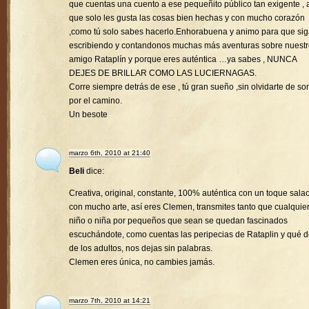
que cuentas una cuento a ese pequeñito público tan exigente , a
que solo les gusta las cosas bien hechas y con mucho corazón
,como tú solo sabes hacerlo.Enhorabuena y animo para que si
escribiendo y contandonos muchas más aventuras sobre nuest
amigo Rataplín y porque eres auténtica …ya sabes , NUNCA
DEJES DE BRILLAR COMO LAS LUCIERNAGAS.
Corre siempre detrás de ese , tú gran sueño ,sin olvidarte de son
por el camino.
Un besote
marzo 6th, 2010 at 21:40
Beli
dice:
Creativa, original, constante, 100% auténtica con un toque sala
con mucho arte, así eres Clemen, transmites tanto que cualquie
niño o niña por pequeños que sean se quedan fascinados
escuchándote, como cuentas las peripecias de Rataplin y qué d
de los adultos, nos dejas sin palabras.
Clemen eres única, no cambies jamás.
marzo 7th, 2010 at 14:21