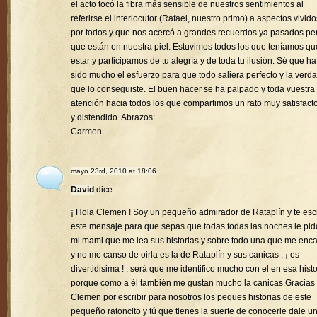
el acto tocó la fibra más sensible de nuestros sentimientos al
referirse el interlocutor (Rafael, nuestro primo) a aspectos vivido
por todos y que nos acercó a grandes recuerdos ya pasados pe
que están en nuestra piel. Estuvimos todos los que teníamos qu
estar y participamos de tu alegría y de toda tu ilusión. Sé que ha
sido mucho el esfuerzo para que todo saliera perfecto y la verd
que lo conseguiste. El buen hacer se ha palpado y toda vuestra
atención hacia todos los que compartimos un rato muy satisfacto
y distendido. Abrazos:
Carmen.
mayo 23rd, 2010 at 18:06
David
dice:
¡ Hola Clemen ! Soy un pequeño admirador de Rataplín y te esc
este mensaje para que sepas que todas,todas las noches le pid
mi mami que me lea sus historias y sobre todo una que me enc
y no me canso de oirla es la de Rataplín y sus canicas , ¡ es
divertidisima ! , será que me identifico mucho con el en esa histo
porque como a él también me gustan mucho la canicas.Gracias
Clemen por escribir para nosotros los peques historias de este
pequeño ratoncito y tú que tienes la suerte de conocerle dale u