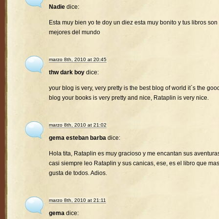
Nadie
dice:
Esta muy bien yo te doy un diez esta muy bonito y tus libros son 
mejores del mundo
marzo 8th, 2010 at 20:45
thw dark boy
dice:
your blog is very, very pretty is the best blog of world it`s the goo
blog your books is very pretty and nice, Rataplin is very nice.
marzo 8th, 2010 at 21:02
gema esteban barba
dice:
Hola tita, Rataplin es muy gracioso y me encantan sus aventura
casi siempre leo Rataplin y sus canicas, ese, es el libro que ma
gusta de todos. Adios.
marzo 8th, 2010 at 21:11
gema
dice: