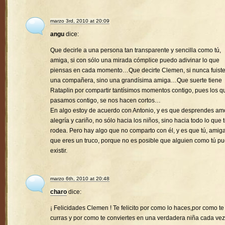
marzo 3rd, 2010 at 20:09
angu
dice:
Que decirle a una persona tan transparente y sencilla como tú,
amiga, si con sólo una mirada cómplice puedo adivinar lo que
piensas en cada momento…Que decirte Clemen, si nunca fuist
una compañera, sino una grandísima amiga…Que suerte tiene
Rataplin por compartir tantísimos momentos contigo, pues los q
pasamos contigo, se nos hacen cortos…
En algo estoy de acuerdo con Antonio, y es que desprendes amo
alegría y cariño, no sólo hacia los niños, sino hacia todo lo que 
rodea. Pero hay algo que no comparto con él, y es que tú, amiga
que eres un truco, porque no es posible que alguien como tú p
existir.
marzo 6th, 2010 at 20:48
charo
dice:
¡ Felicidades Clemen ! Te felicito por como lo haces,por como te
curras y por como te conviertes en una verdadera niña cada vez