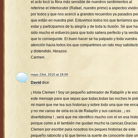
el acto tocó la fibra más sensible de nuestros sentimientos al
referirse el interlocutor (Rafael, nuestro primo) a aspectos vivido
por todos y que nos acercó a grandes recuerdos ya pasados pe
que están en nuestra piel. Estuvimos todos los que teníamos qu
estar y participamos de tu alegría y de toda tu ilusión. Sé que ha
sido mucho el esfuerzo para que todo saliera perfecto y la verd
que lo conseguiste. El buen hacer se ha palpado y toda vuestra
atención hacia todos los que compartimos un rato muy satisfacto
y distendido. Abrazos:
Carmen.
mayo 23rd, 2010 at 18:06
David
dice:
¡ Hola Clemen ! Soy un pequeño admirador de Rataplín y te esc
este mensaje para que sepas que todas,todas las noches le pid
mi mami que me lea sus historias y sobre todo una que me enc
y no me canso de oirla es la de Rataplín y sus canicas , ¡ es
divertidisima ! , será que me identifico mucho con el en esa histo
porque como a él también me gustan mucho la canicas.Gracias
Clemen por escribir para nosotros los peques historias de este
pequeño ratoncito y tú que tienes la suerte de conocerle dale u