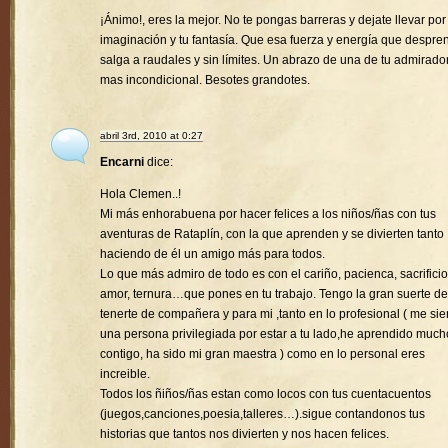
¡Ánimo!, eres la mejor. No te pongas barreras y dejate llevar por
imaginación y tu fantasía. Que esa fuerza y energía que despre
salga a raudales y sin límites. Un abrazo de una de tu admirado
mas incondicional. Besotes grandotes.
abril 3rd, 2010 at 0:27
Encarni
dice:
Hola Clemen..!
Mi más enhorabuena por hacer felices a los niños/ñas con tus
aventuras de Rataplín, con la que aprenden y se divierten tanto
haciendo de él un amigo más para todos.
Lo que más admiro de todo es con el cariño, pacienca, sacrificio
amor, ternura…que pones en tu trabajo. Tengo la gran suerte de
tenerte de compañera y para mi ,tanto en lo profesional ( me sie
una persona privilegiada por estar a tu lado,he aprendido much
contigo, ha sido mi gran maestra ) como en lo personal eres
increible.
Todos los ñiños/ñas estan como locos con tus cuentacuentos
(juegos,canciones,poesia,talleres…).sigue contandonos tus
historias que tantos nos divierten y nos hacen felices.