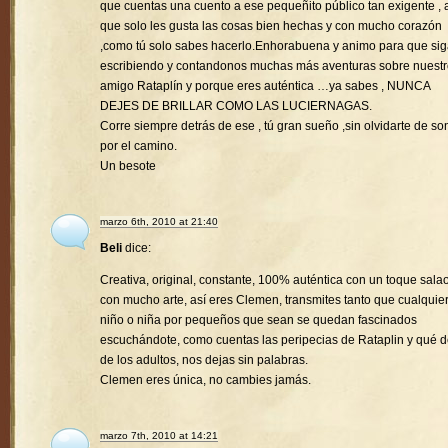
que cuentas una cuento a ese pequeñito público tan exigente , a
que solo les gusta las cosas bien hechas y con mucho corazón
,como tú solo sabes hacerlo.Enhorabuena y animo para que si
escribiendo y contandonos muchas más aventuras sobre nuest
amigo Rataplín y porque eres auténtica …ya sabes , NUNCA
DEJES DE BRILLAR COMO LAS LUCIERNAGAS.
Corre siempre detrás de ese , tú gran sueño ,sin olvidarte de son
por el camino.
Un besote
marzo 6th, 2010 at 21:40
Beli
dice:
Creativa, original, constante, 100% auténtica con un toque sala
con mucho arte, así eres Clemen, transmites tanto que cualquie
niño o niña por pequeños que sean se quedan fascinados
escuchándote, como cuentas las peripecias de Rataplin y qué d
de los adultos, nos dejas sin palabras.
Clemen eres única, no cambies jamás.
marzo 7th, 2010 at 14:21