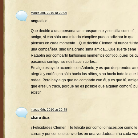
marzo 3rd, 2010 at 20:09
angu
dice:
Que decirle a una persona tan transparente y sencilla como tú,
amiga, si con sólo una mirada cómplice puedo adivinar lo que
piensas en cada momento…Que decirte Clemen, si nunca fuist
una compañera, sino una grandísima amiga…Que suerte tiene
Rataplin por compartir tantísimos momentos contigo, pues los q
pasamos contigo, se nos hacen cortos…
En algo estoy de acuerdo con Antonio, y es que desprendes amo
alegría y cariño, no sólo hacia los niños, sino hacia todo lo que 
rodea. Pero hay algo que no comparto con él, y es que tú, amiga
que eres un truco, porque no es posible que alguien como tú p
existir.
marzo 6th, 2010 at 20:48
charo
dice:
¡ Felicidades Clemen ! Te felicito por como lo haces,por como te
curras y por como te conviertes en una verdadera niña cada vez