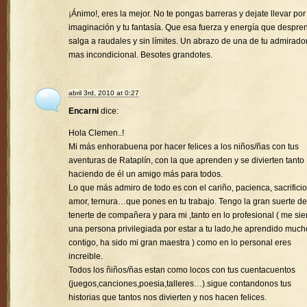
¡Ánimo!, eres la mejor. No te pongas barreras y dejate llevar por
imaginación y tu fantasía. Que esa fuerza y energía que despre
salga a raudales y sin límites. Un abrazo de una de tu admirado
mas incondicional. Besotes grandotes.
abril 3rd, 2010 at 0:27
Encarni
dice:
Hola Clemen..!
Mi más enhorabuena por hacer felices a los niños/ñas con tus
aventuras de Rataplín, con la que aprenden y se divierten tanto
haciendo de él un amigo más para todos.
Lo que más admiro de todo es con el cariño, pacienca, sacrificio
amor, ternura…que pones en tu trabajo. Tengo la gran suerte de
tenerte de compañera y para mi ,tanto en lo profesional ( me sie
una persona privilegiada por estar a tu lado,he aprendido much
contigo, ha sido mi gran maestra ) como en lo personal eres
increible.
Todos los ñiños/ñas estan como locos con tus cuentacuentos
(juegos,canciones,poesia,talleres…).sigue contandonos tus
historias que tantos nos divierten y nos hacen felices.