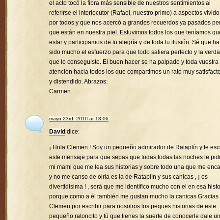
el acto tocó la fibra más sensible de nuestros sentimientos al
referirse el interlocutor (Rafael, nuestro primo) a aspectos vivido
por todos y que nos acercó a grandes recuerdos ya pasados pe
que están en nuestra piel. Estuvimos todos los que teníamos qu
estar y participamos de tu alegría y de toda tu ilusión. Sé que ha
sido mucho el esfuerzo para que todo saliera perfecto y la verd
que lo conseguiste. El buen hacer se ha palpado y toda vuestra
atención hacia todos los que compartimos un rato muy satisfacto
y distendido. Abrazos:
Carmen.
mayo 23rd, 2010 at 18:06
David
dice:
¡ Hola Clemen ! Soy un pequeño admirador de Rataplín y te esc
este mensaje para que sepas que todas,todas las noches le pid
mi mami que me lea sus historias y sobre todo una que me enc
y no me canso de oirla es la de Rataplín y sus canicas , ¡ es
divertidisima ! , será que me identifico mucho con el en esa histo
porque como a él también me gustan mucho la canicas.Gracias
Clemen por escribir para nosotros los peques historias de este
pequeño ratoncito y tú que tienes la suerte de conocerle dale u