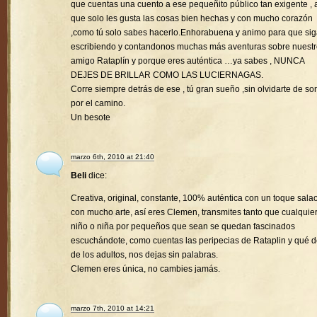
que cuentas una cuento a ese pequeñito público tan exigente , a
que solo les gusta las cosas bien hechas y con mucho corazón
,como tú solo sabes hacerlo.Enhorabuena y animo para que si
escribiendo y contandonos muchas más aventuras sobre nuest
amigo Rataplín y porque eres auténtica …ya sabes , NUNCA
DEJES DE BRILLAR COMO LAS LUCIERNAGAS.
Corre siempre detrás de ese , tú gran sueño ,sin olvidarte de son
por el camino.
Un besote
marzo 6th, 2010 at 21:40
Beli
dice:
Creativa, original, constante, 100% auténtica con un toque sala
con mucho arte, así eres Clemen, transmites tanto que cualquie
niño o niña por pequeños que sean se quedan fascinados
escuchándote, como cuentas las peripecias de Rataplin y qué d
de los adultos, nos dejas sin palabras.
Clemen eres única, no cambies jamás.
marzo 7th, 2010 at 14:21