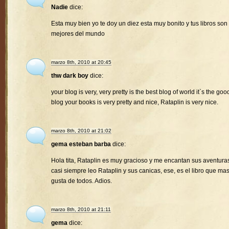
Nadie
dice:
Esta muy bien yo te doy un diez esta muy bonito y tus libros son 
mejores del mundo
marzo 8th, 2010 at 20:45
thw dark boy
dice:
your blog is very, very pretty is the best blog of world it`s the goo
blog your books is very pretty and nice, Rataplin is very nice.
marzo 8th, 2010 at 21:02
gema esteban barba
dice:
Hola tita, Rataplin es muy gracioso y me encantan sus aventura
casi siempre leo Rataplin y sus canicas, ese, es el libro que ma
gusta de todos. Adios.
marzo 8th, 2010 at 21:11
gema
dice: