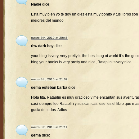
Nadie
dice:
Esta muy bien yo te doy un diez esta muy bonito y tus libros son 
mejores del mundo
marzo 8th, 2010 at 20:45
thw dark boy
dice:
your blog is very, very pretty is the best blog of world it`s the goo
blog your books is very pretty and nice, Rataplin is very nice.
marzo 8th, 2010 at 21:02
gema esteban barba
dice:
Hola tita, Rataplin es muy gracioso y me encantan sus aventura
casi siempre leo Rataplin y sus canicas, ese, es el libro que ma
gusta de todos. Adios.
marzo 8th, 2010 at 21:11
gema
dice: