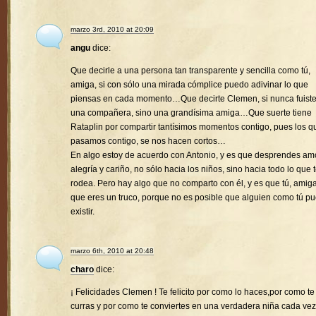
marzo 3rd, 2010 at 20:09
angu
dice:
Que decirle a una persona tan transparente y sencilla como tú,
amiga, si con sólo una mirada cómplice puedo adivinar lo que
piensas en cada momento…Que decirte Clemen, si nunca fuist
una compañera, sino una grandísima amiga…Que suerte tiene
Rataplin por compartir tantísimos momentos contigo, pues los q
pasamos contigo, se nos hacen cortos…
En algo estoy de acuerdo con Antonio, y es que desprendes amo
alegría y cariño, no sólo hacia los niños, sino hacia todo lo que 
rodea. Pero hay algo que no comparto con él, y es que tú, amiga
que eres un truco, porque no es posible que alguien como tú p
existir.
marzo 6th, 2010 at 20:48
charo
dice:
¡ Felicidades Clemen ! Te felicito por como lo haces,por como te
curras y por como te conviertes en una verdadera niña cada vez