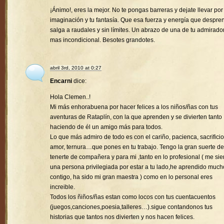
¡Ánimo!, eres la mejor. No te pongas barreras y dejate llevar por
imaginación y tu fantasía. Que esa fuerza y energía que despre
salga a raudales y sin límites. Un abrazo de una de tu admirado
mas incondicional. Besotes grandotes.
abril 3rd, 2010 at 0:27
Encarni
dice:
Hola Clemen..!
Mi más enhorabuena por hacer felices a los niños/ñas con tus
aventuras de Rataplín, con la que aprenden y se divierten tanto
haciendo de él un amigo más para todos.
Lo que más admiro de todo es con el cariño, pacienca, sacrificio
amor, ternura…que pones en tu trabajo. Tengo la gran suerte de
tenerte de compañera y para mi ,tanto en lo profesional ( me sie
una persona privilegiada por estar a tu lado,he aprendido much
contigo, ha sido mi gran maestra ) como en lo personal eres
increible.
Todos los ñiños/ñas estan como locos con tus cuentacuentos
(juegos,canciones,poesia,talleres…).sigue contandonos tus
historias que tantos nos divierten y nos hacen felices.