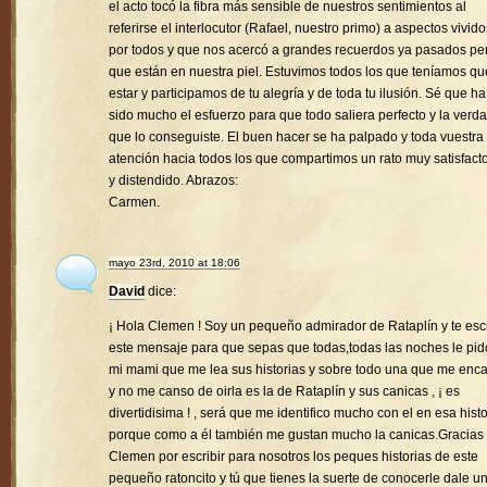
el acto tocó la fibra más sensible de nuestros sentimientos al
referirse el interlocutor (Rafael, nuestro primo) a aspectos vivido
por todos y que nos acercó a grandes recuerdos ya pasados pe
que están en nuestra piel. Estuvimos todos los que teníamos qu
estar y participamos de tu alegría y de toda tu ilusión. Sé que ha
sido mucho el esfuerzo para que todo saliera perfecto y la verd
que lo conseguiste. El buen hacer se ha palpado y toda vuestra
atención hacia todos los que compartimos un rato muy satisfacto
y distendido. Abrazos:
Carmen.
mayo 23rd, 2010 at 18:06
David
dice:
¡ Hola Clemen ! Soy un pequeño admirador de Rataplín y te esc
este mensaje para que sepas que todas,todas las noches le pid
mi mami que me lea sus historias y sobre todo una que me enc
y no me canso de oirla es la de Rataplín y sus canicas , ¡ es
divertidisima ! , será que me identifico mucho con el en esa histo
porque como a él también me gustan mucho la canicas.Gracias
Clemen por escribir para nosotros los peques historias de este
pequeño ratoncito y tú que tienes la suerte de conocerle dale u