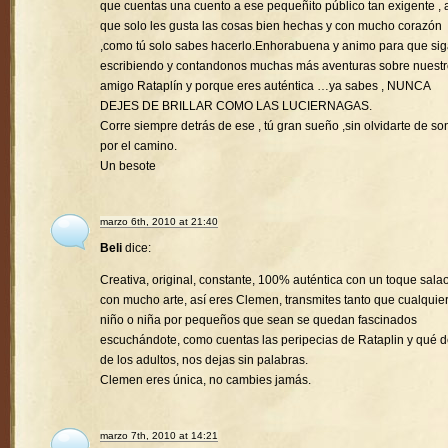
que cuentas una cuento a ese pequeñito público tan exigente , a
que solo les gusta las cosas bien hechas y con mucho corazón
,como tú solo sabes hacerlo.Enhorabuena y animo para que si
escribiendo y contandonos muchas más aventuras sobre nuest
amigo Rataplín y porque eres auténtica …ya sabes , NUNCA
DEJES DE BRILLAR COMO LAS LUCIERNAGAS.
Corre siempre detrás de ese , tú gran sueño ,sin olvidarte de son
por el camino.
Un besote
marzo 6th, 2010 at 21:40
Beli
dice:
Creativa, original, constante, 100% auténtica con un toque sala
con mucho arte, así eres Clemen, transmites tanto que cualquie
niño o niña por pequeños que sean se quedan fascinados
escuchándote, como cuentas las peripecias de Rataplin y qué d
de los adultos, nos dejas sin palabras.
Clemen eres única, no cambies jamás.
marzo 7th, 2010 at 14:21