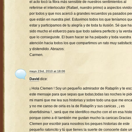
el acto tocó la fibra más sensible de nuestros sentimientos al
referirse el interlocutor (Rafael, nuestro primo) a aspectos vivido
por todos y que nos acercó a grandes recuerdos ya pasados pe
que están en nuestra piel. Estuvimos todos los que teníamos qu
estar y participamos de tu alegría y de toda tu ilusión. Sé que ha
sido mucho el esfuerzo para que todo saliera perfecto y la verd
que lo conseguiste. El buen hacer se ha palpado y toda vuestra
atención hacia todos los que compartimos un rato muy satisfacto
y distendido. Abrazos:
Carmen.
mayo 23rd, 2010 at 18:06
David
dice:
¡ Hola Clemen ! Soy un pequeño admirador de Rataplín y te esc
este mensaje para que sepas que todas,todas las noches le pid
mi mami que me lea sus historias y sobre todo una que me enc
y no me canso de oirla es la de Rataplín y sus canicas , ¡ es
divertidisima ! , será que me identifico mucho con el en esa histo
porque como a él también me gustan mucho la canicas.Gracias
Clemen por escribir para nosotros los peques historias de este
pequeño ratoncito y tú que tienes la suerte de conocerle dale u