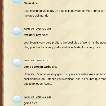
Nadie
dice:
Esta muy bien yo te doy un diez esta muy bonito y tus libros son 
mejores del mundo
marzo 8th, 2010 at 20:45
thw dark boy
dice:
your blog is very, very pretty is the best blog of world it`s the goo
blog your books is very pretty and nice, Rataplin is very nice.
marzo 8th, 2010 at 21:02
gema esteban barba
dice:
Hola tita, Rataplin es muy gracioso y me encantan sus aventura
casi siempre leo Rataplin y sus canicas, ese, es el libro que ma
gusta de todos. Adios.
marzo 8th, 2010 at 21:11
gema
dice: