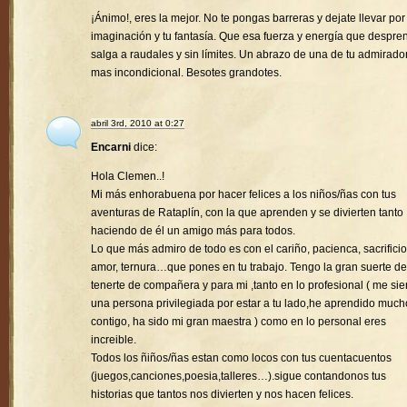
¡Ánimo!, eres la mejor. No te pongas barreras y dejate llevar por
imaginación y tu fantasía. Que esa fuerza y energía que despre
salga a raudales y sin límites. Un abrazo de una de tu admirado
mas incondicional. Besotes grandotes.
abril 3rd, 2010 at 0:27
Encarni
dice:
Hola Clemen..!
Mi más enhorabuena por hacer felices a los niños/ñas con tus
aventuras de Rataplín, con la que aprenden y se divierten tanto
haciendo de él un amigo más para todos.
Lo que más admiro de todo es con el cariño, pacienca, sacrificio
amor, ternura…que pones en tu trabajo. Tengo la gran suerte de
tenerte de compañera y para mi ,tanto en lo profesional ( me sie
una persona privilegiada por estar a tu lado,he aprendido much
contigo, ha sido mi gran maestra ) como en lo personal eres
increible.
Todos los ñiños/ñas estan como locos con tus cuentacuentos
(juegos,canciones,poesia,talleres…).sigue contandonos tus
historias que tantos nos divierten y nos hacen felices.