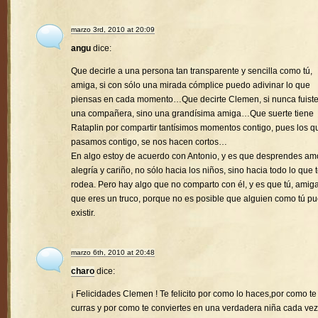
marzo 3rd, 2010 at 20:09
angu
dice:
Que decirle a una persona tan transparente y sencilla como tú,
amiga, si con sólo una mirada cómplice puedo adivinar lo que
piensas en cada momento…Que decirte Clemen, si nunca fuist
una compañera, sino una grandísima amiga…Que suerte tiene
Rataplin por compartir tantísimos momentos contigo, pues los q
pasamos contigo, se nos hacen cortos…
En algo estoy de acuerdo con Antonio, y es que desprendes amo
alegría y cariño, no sólo hacia los niños, sino hacia todo lo que 
rodea. Pero hay algo que no comparto con él, y es que tú, amiga
que eres un truco, porque no es posible que alguien como tú p
existir.
marzo 6th, 2010 at 20:48
charo
dice:
¡ Felicidades Clemen ! Te felicito por como lo haces,por como te
curras y por como te conviertes en una verdadera niña cada vez