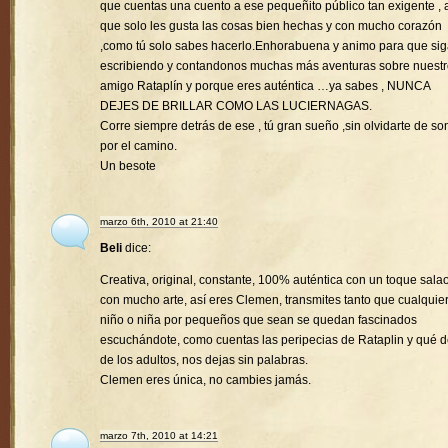
que cuentas una cuento a ese pequeñito público tan exigente , a
que solo les gusta las cosas bien hechas y con mucho corazón
,como tú solo sabes hacerlo.Enhorabuena y animo para que si
escribiendo y contandonos muchas más aventuras sobre nuest
amigo Rataplín y porque eres auténtica …ya sabes , NUNCA
DEJES DE BRILLAR COMO LAS LUCIERNAGAS.
Corre siempre detrás de ese , tú gran sueño ,sin olvidarte de son
por el camino.
Un besote
marzo 6th, 2010 at 21:40
Beli
dice:
Creativa, original, constante, 100% auténtica con un toque sala
con mucho arte, así eres Clemen, transmites tanto que cualquie
niño o niña por pequeños que sean se quedan fascinados
escuchándote, como cuentas las peripecias de Rataplin y qué d
de los adultos, nos dejas sin palabras.
Clemen eres única, no cambies jamás.
marzo 7th, 2010 at 14:21