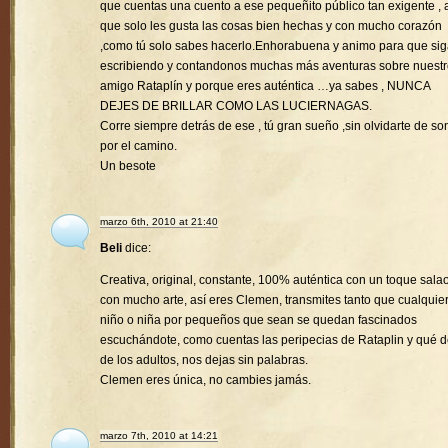
que cuentas una cuento a ese pequeñito público tan exigente , a
que solo les gusta las cosas bien hechas y con mucho corazón
,como tú solo sabes hacerlo.Enhorabuena y animo para que si
escribiendo y contandonos muchas más aventuras sobre nuest
amigo Rataplín y porque eres auténtica …ya sabes , NUNCA
DEJES DE BRILLAR COMO LAS LUCIERNAGAS.
Corre siempre detrás de ese , tú gran sueño ,sin olvidarte de son
por el camino.
Un besote
marzo 6th, 2010 at 21:40
Beli
dice:
Creativa, original, constante, 100% auténtica con un toque sala
con mucho arte, así eres Clemen, transmites tanto que cualquie
niño o niña por pequeños que sean se quedan fascinados
escuchándote, como cuentas las peripecias de Rataplin y qué d
de los adultos, nos dejas sin palabras.
Clemen eres única, no cambies jamás.
marzo 7th, 2010 at 14:21