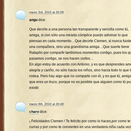
marzo 3rd, 2010 at 20:09
angu
dice:
Que decirle a una persona tan transparente y sencilla como tú,
amiga, si con sólo una mirada cómplice puedo adivinar lo que
piensas en cada momento…Que decirte Clemen, si nunca fuist
una compañera, sino una grandísima amiga…Que suerte tiene
Rataplin por compartir tantísimos momentos contigo, pues los q
pasamos contigo, se nos hacen cortos…
En algo estoy de acuerdo con Antonio, y es que desprendes amo
alegría y cariño, no sólo hacia los niños, sino hacia todo lo que 
rodea. Pero hay algo que no comparto con él, y es que tú, amiga
que eres un truco, porque no es posible que alguien como tú p
existir.
marzo 6th, 2010 at 20:48
charo
dice:
¡ Felicidades Clemen ! Te felicito por como lo haces,por como te
curras y por como te conviertes en una verdadera niña cada vez