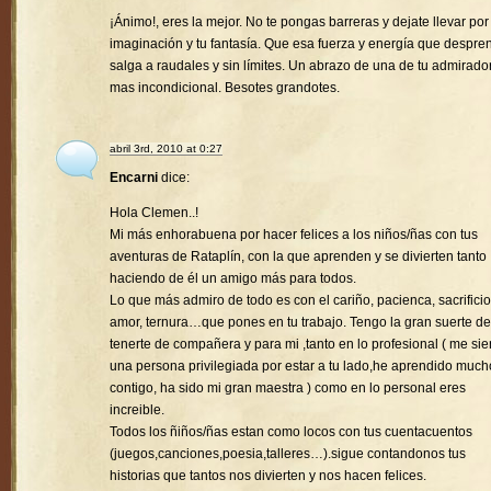
¡Ánimo!, eres la mejor. No te pongas barreras y dejate llevar por
imaginación y tu fantasía. Que esa fuerza y energía que despre
salga a raudales y sin límites. Un abrazo de una de tu admirado
mas incondicional. Besotes grandotes.
abril 3rd, 2010 at 0:27
Encarni
dice:
Hola Clemen..!
Mi más enhorabuena por hacer felices a los niños/ñas con tus
aventuras de Rataplín, con la que aprenden y se divierten tanto
haciendo de él un amigo más para todos.
Lo que más admiro de todo es con el cariño, pacienca, sacrificio
amor, ternura…que pones en tu trabajo. Tengo la gran suerte de
tenerte de compañera y para mi ,tanto en lo profesional ( me sie
una persona privilegiada por estar a tu lado,he aprendido much
contigo, ha sido mi gran maestra ) como en lo personal eres
increible.
Todos los ñiños/ñas estan como locos con tus cuentacuentos
(juegos,canciones,poesia,talleres…).sigue contandonos tus
historias que tantos nos divierten y nos hacen felices.