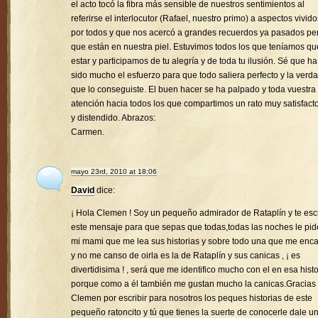
el acto tocó la fibra más sensible de nuestros sentimientos al
referirse el interlocutor (Rafael, nuestro primo) a aspectos vivido
por todos y que nos acercó a grandes recuerdos ya pasados pe
que están en nuestra piel. Estuvimos todos los que teníamos qu
estar y participamos de tu alegría y de toda tu ilusión. Sé que ha
sido mucho el esfuerzo para que todo saliera perfecto y la verd
que lo conseguiste. El buen hacer se ha palpado y toda vuestra
atención hacia todos los que compartimos un rato muy satisfacto
y distendido. Abrazos:
Carmen.
mayo 23rd, 2010 at 18:06
David
dice:
¡ Hola Clemen ! Soy un pequeño admirador de Rataplín y te esc
este mensaje para que sepas que todas,todas las noches le pid
mi mami que me lea sus historias y sobre todo una que me enc
y no me canso de oirla es la de Rataplín y sus canicas , ¡ es
divertidisima ! , será que me identifico mucho con el en esa histo
porque como a él también me gustan mucho la canicas.Gracias
Clemen por escribir para nosotros los peques historias de este
pequeño ratoncito y tú que tienes la suerte de conocerle dale u