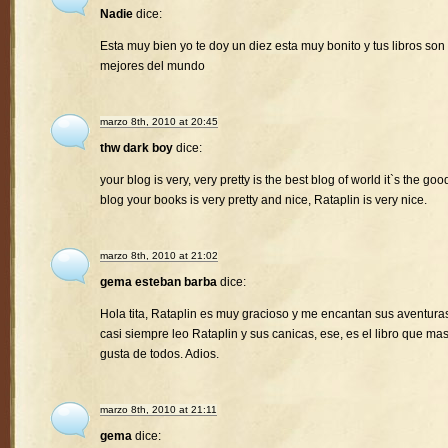
Nadie
dice:
Esta muy bien yo te doy un diez esta muy bonito y tus libros son 
mejores del mundo
marzo 8th, 2010 at 20:45
thw dark boy
dice:
your blog is very, very pretty is the best blog of world it`s the goo
blog your books is very pretty and nice, Rataplin is very nice.
marzo 8th, 2010 at 21:02
gema esteban barba
dice:
Hola tita, Rataplin es muy gracioso y me encantan sus aventura
casi siempre leo Rataplin y sus canicas, ese, es el libro que ma
gusta de todos. Adios.
marzo 8th, 2010 at 21:11
gema
dice: