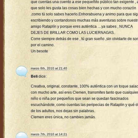
que cuentas una cuento a ese pequeñito público tan exigente , a
que solo les gusta las cosas bien hechas y con mucho corazón
,como tú solo sabes hacerlo.Enhorabuena y animo para que si
escribiendo y contandonos muchas más aventuras sobre nuest
amigo Rataplín y porque eres auténtica …ya sabes , NUNCA
DEJES DE BRILLAR COMO LAS LUCIERNAGAS.
Corre siempre detrás de ese , tú gran sueño ,sin olvidarte de son
por el camino.
Un besote
marzo 6th, 2010 at 21:40
Beli
dice:
Creativa, original, constante, 100% auténtica con un toque sala
con mucho arte, así eres Clemen, transmites tanto que cualquie
niño o niña por pequeños que sean se quedan fascinados
escuchándote, como cuentas las peripecias de Rataplin y qué d
de los adultos, nos dejas sin palabras.
Clemen eres única, no cambies jamás.
marzo 7th, 2010 at 14:21