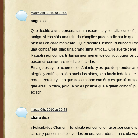
marzo 3rd, 2010 at 20:09
angu
dice:
Que decirle a una persona tan transparente y sencilla como tú,
amiga, si con sólo una mirada cómplice puedo adivinar lo que
piensas en cada momento…Que decirte Clemen, si nunca fuist
una compañera, sino una grandísima amiga…Que suerte tiene
Rataplin por compartir tantísimos momentos contigo, pues los q
pasamos contigo, se nos hacen cortos…
En algo estoy de acuerdo con Antonio, y es que desprendes amo
alegría y cariño, no sólo hacia los niños, sino hacia todo lo que 
rodea. Pero hay algo que no comparto con él, y es que tú, amiga
que eres un truco, porque no es posible que alguien como tú p
existir.
marzo 6th, 2010 at 20:48
charo
dice:
¡ Felicidades Clemen ! Te felicito por como lo haces,por como te
curras y por como te conviertes en una verdadera niña cada vez