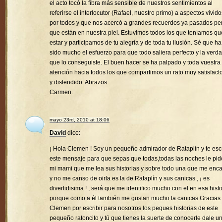
el acto tocó la fibra más sensible de nuestros sentimientos al
referirse el interlocutor (Rafael, nuestro primo) a aspectos vivido
por todos y que nos acercó a grandes recuerdos ya pasados pe
que están en nuestra piel. Estuvimos todos los que teníamos qu
estar y participamos de tu alegría y de toda tu ilusión. Sé que ha
sido mucho el esfuerzo para que todo saliera perfecto y la verd
que lo conseguiste. El buen hacer se ha palpado y toda vuestra
atención hacia todos los que compartimos un rato muy satisfacto
y distendido. Abrazos:
Carmen.
mayo 23rd, 2010 at 18:06
David
dice:
¡ Hola Clemen ! Soy un pequeño admirador de Rataplín y te esc
este mensaje para que sepas que todas,todas las noches le pid
mi mami que me lea sus historias y sobre todo una que me enc
y no me canso de oirla es la de Rataplín y sus canicas , ¡ es
divertidisima ! , será que me identifico mucho con el en esa histo
porque como a él también me gustan mucho la canicas.Gracias
Clemen por escribir para nosotros los peques historias de este
pequeño ratoncito y tú que tienes la suerte de conocerle dale u