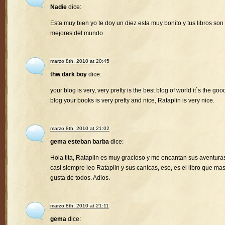
Nadie
dice:
Esta muy bien yo te doy un diez esta muy bonito y tus libros son 
mejores del mundo
marzo 8th, 2010 at 20:45
thw dark boy
dice:
your blog is very, very pretty is the best blog of world it`s the goo
blog your books is very pretty and nice, Rataplin is very nice.
marzo 8th, 2010 at 21:02
gema esteban barba
dice:
Hola tita, Rataplin es muy gracioso y me encantan sus aventura
casi siempre leo Rataplin y sus canicas, ese, es el libro que ma
gusta de todos. Adios.
marzo 8th, 2010 at 21:11
gema
dice: