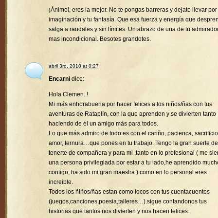
¡Ánimo!, eres la mejor. No te pongas barreras y dejate llevar por
imaginación y tu fantasía. Que esa fuerza y energía que despre
salga a raudales y sin límites. Un abrazo de una de tu admirado
mas incondicional. Besotes grandotes.
abril 3rd, 2010 at 0:27
Encarni
dice:
Hola Clemen..!
Mi más enhorabuena por hacer felices a los niños/ñas con tus
aventuras de Rataplín, con la que aprenden y se divierten tanto
haciendo de él un amigo más para todos.
Lo que más admiro de todo es con el cariño, pacienca, sacrificio
amor, ternura…que pones en tu trabajo. Tengo la gran suerte de
tenerte de compañera y para mi ,tanto en lo profesional ( me sie
una persona privilegiada por estar a tu lado,he aprendido much
contigo, ha sido mi gran maestra ) como en lo personal eres
increible.
Todos los ñiños/ñas estan como locos con tus cuentacuentos
(juegos,canciones,poesia,talleres…).sigue contandonos tus
historias que tantos nos divierten y nos hacen felices.