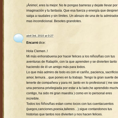
¡Ánimo!, eres la mejor. No te pongas barreras y dejate llevar por
imaginación y tu fantasía. Que esa fuerza y energía que despre
salga a raudales y sin límites. Un abrazo de una de tu admirado
mas incondicional. Besotes grandotes.
abril 3rd, 2010 at 0:27
Encarni
dice:
Hola Clemen..!
Mi más enhorabuena por hacer felices a los niños/ñas con tus
aventuras de Rataplín, con la que aprenden y se divierten tanto
haciendo de él un amigo más para todos.
Lo que más admiro de todo es con el cariño, pacienca, sacrificio
amor, ternura…que pones en tu trabajo. Tengo la gran suerte de
tenerte de compañera y para mi ,tanto en lo profesional ( me sie
una persona privilegiada por estar a tu lado,he aprendido much
contigo, ha sido mi gran maestra ) como en lo personal eres
increible.
Todos los ñiños/ñas estan como locos con tus cuentacuentos
(juegos,canciones,poesia,talleres…).sigue contandonos tus
historias que tantos nos divierten y nos hacen felices.