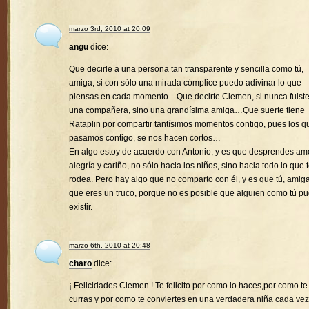
marzo 3rd, 2010 at 20:09
angu
dice:
Que decirle a una persona tan transparente y sencilla como tú,
amiga, si con sólo una mirada cómplice puedo adivinar lo que
piensas en cada momento…Que decirte Clemen, si nunca fuist
una compañera, sino una grandísima amiga…Que suerte tiene
Rataplin por compartir tantísimos momentos contigo, pues los q
pasamos contigo, se nos hacen cortos…
En algo estoy de acuerdo con Antonio, y es que desprendes amo
alegría y cariño, no sólo hacia los niños, sino hacia todo lo que 
rodea. Pero hay algo que no comparto con él, y es que tú, amiga
que eres un truco, porque no es posible que alguien como tú p
existir.
marzo 6th, 2010 at 20:48
charo
dice:
¡ Felicidades Clemen ! Te felicito por como lo haces,por como te
curras y por como te conviertes en una verdadera niña cada vez