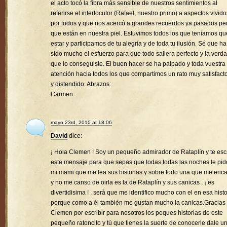
el acto tocó la fibra más sensible de nuestros sentimientos al
referirse el interlocutor (Rafael, nuestro primo) a aspectos vivido
por todos y que nos acercó a grandes recuerdos ya pasados pe
que están en nuestra piel. Estuvimos todos los que teníamos qu
estar y participamos de tu alegría y de toda tu ilusión. Sé que ha
sido mucho el esfuerzo para que todo saliera perfecto y la verd
que lo conseguiste. El buen hacer se ha palpado y toda vuestra
atención hacia todos los que compartimos un rato muy satisfacto
y distendido. Abrazos:
Carmen.
mayo 23rd, 2010 at 18:06
David
dice:
¡ Hola Clemen ! Soy un pequeño admirador de Rataplín y te esc
este mensaje para que sepas que todas,todas las noches le pid
mi mami que me lea sus historias y sobre todo una que me enc
y no me canso de oirla es la de Rataplín y sus canicas , ¡ es
divertidisima ! , será que me identifico mucho con el en esa histo
porque como a él también me gustan mucho la canicas.Gracias
Clemen por escribir para nosotros los peques historias de este
pequeño ratoncito y tú que tienes la suerte de conocerle dale u