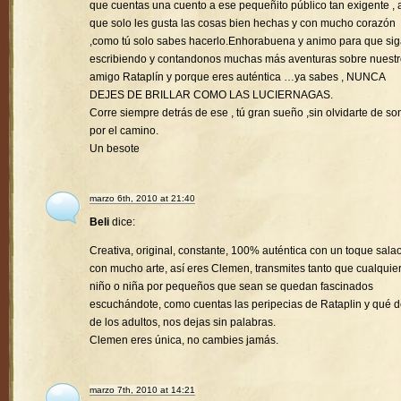
que cuentas una cuento a ese pequeñito público tan exigente , a
que solo les gusta las cosas bien hechas y con mucho corazón
,como tú solo sabes hacerlo.Enhorabuena y animo para que si
escribiendo y contandonos muchas más aventuras sobre nuest
amigo Rataplín y porque eres auténtica …ya sabes , NUNCA
DEJES DE BRILLAR COMO LAS LUCIERNAGAS.
Corre siempre detrás de ese , tú gran sueño ,sin olvidarte de son
por el camino.
Un besote
marzo 6th, 2010 at 21:40
Beli
dice:
Creativa, original, constante, 100% auténtica con un toque sala
con mucho arte, así eres Clemen, transmites tanto que cualquie
niño o niña por pequeños que sean se quedan fascinados
escuchándote, como cuentas las peripecias de Rataplin y qué d
de los adultos, nos dejas sin palabras.
Clemen eres única, no cambies jamás.
marzo 7th, 2010 at 14:21