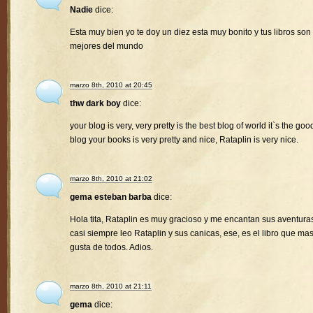
Nadie
dice:
Esta muy bien yo te doy un diez esta muy bonito y tus libros son 
mejores del mundo
marzo 8th, 2010 at 20:45
thw dark boy
dice:
your blog is very, very pretty is the best blog of world it`s the goo
blog your books is very pretty and nice, Rataplin is very nice.
marzo 8th, 2010 at 21:02
gema esteban barba
dice:
Hola tita, Rataplin es muy gracioso y me encantan sus aventura
casi siempre leo Rataplin y sus canicas, ese, es el libro que ma
gusta de todos. Adios.
marzo 8th, 2010 at 21:11
gema
dice: