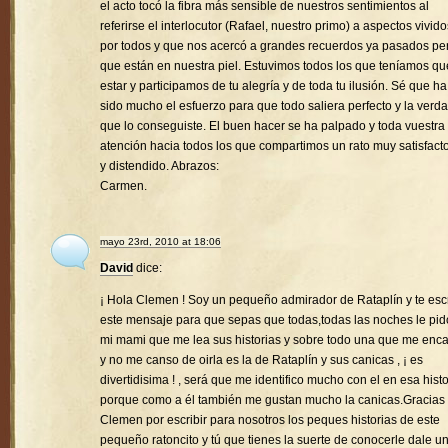
el acto tocó la fibra más sensible de nuestros sentimientos al
referirse el interlocutor (Rafael, nuestro primo) a aspectos vivido
por todos y que nos acercó a grandes recuerdos ya pasados pe
que están en nuestra piel. Estuvimos todos los que teníamos qu
estar y participamos de tu alegría y de toda tu ilusión. Sé que ha
sido mucho el esfuerzo para que todo saliera perfecto y la verd
que lo conseguiste. El buen hacer se ha palpado y toda vuestra
atención hacia todos los que compartimos un rato muy satisfacto
y distendido. Abrazos:
Carmen.
mayo 23rd, 2010 at 18:06
David
dice:
¡ Hola Clemen ! Soy un pequeño admirador de Rataplín y te esc
este mensaje para que sepas que todas,todas las noches le pid
mi mami que me lea sus historias y sobre todo una que me enc
y no me canso de oirla es la de Rataplín y sus canicas , ¡ es
divertidisima ! , será que me identifico mucho con el en esa histo
porque como a él también me gustan mucho la canicas.Gracias
Clemen por escribir para nosotros los peques historias de este
pequeño ratoncito y tú que tienes la suerte de conocerle dale u