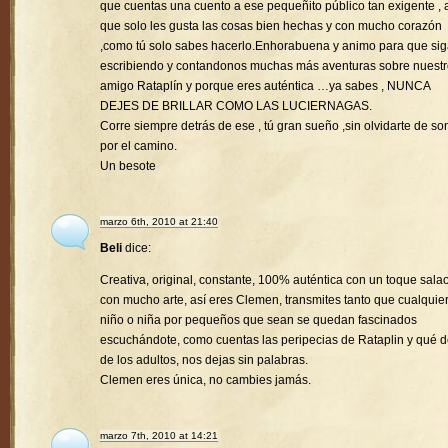
que cuentas una cuento a ese pequeñito público tan exigente , a
que solo les gusta las cosas bien hechas y con mucho corazón
,como tú solo sabes hacerlo.Enhorabuena y animo para que si
escribiendo y contandonos muchas más aventuras sobre nuest
amigo Rataplín y porque eres auténtica …ya sabes , NUNCA
DEJES DE BRILLAR COMO LAS LUCIERNAGAS.
Corre siempre detrás de ese , tú gran sueño ,sin olvidarte de son
por el camino.
Un besote
marzo 6th, 2010 at 21:40
Beli
dice:
Creativa, original, constante, 100% auténtica con un toque sala
con mucho arte, así eres Clemen, transmites tanto que cualquie
niño o niña por pequeños que sean se quedan fascinados
escuchándote, como cuentas las peripecias de Rataplin y qué d
de los adultos, nos dejas sin palabras.
Clemen eres única, no cambies jamás.
marzo 7th, 2010 at 14:21