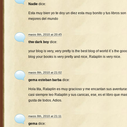
Nadie
dice:
Esta muy bien yo te doy un diez esta muy bonito y tus libros son 
mejores del mundo
marzo 8th, 2010 at 20:45
thw dark boy
dice:
your blog is very, very pretty is the best blog of world it`s the goo
blog your books is very pretty and nice, Rataplin is very nice.
marzo 8th, 2010 at 21:02
gema esteban barba
dice:
Hola tita, Rataplin es muy gracioso y me encantan sus aventura
casi siempre leo Rataplin y sus canicas, ese, es el libro que ma
gusta de todos. Adios.
marzo 8th, 2010 at 21:11
gema
dice: