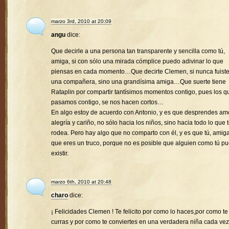
marzo 3rd, 2010 at 20:09
angu
dice:
Que decirle a una persona tan transparente y sencilla como tú,
amiga, si con sólo una mirada cómplice puedo adivinar lo que
piensas en cada momento…Que decirte Clemen, si nunca fuist
una compañera, sino una grandísima amiga…Que suerte tiene
Rataplin por compartir tantísimos momentos contigo, pues los q
pasamos contigo, se nos hacen cortos…
En algo estoy de acuerdo con Antonio, y es que desprendes amo
alegría y cariño, no sólo hacia los niños, sino hacia todo lo que 
rodea. Pero hay algo que no comparto con él, y es que tú, amiga
que eres un truco, porque no es posible que alguien como tú p
existir.
marzo 6th, 2010 at 20:48
charo
dice:
¡ Felicidades Clemen ! Te felicito por como lo haces,por como te
curras y por como te conviertes en una verdadera niña cada vez