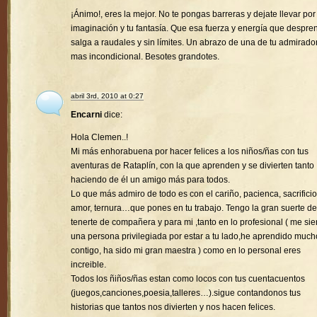
¡Ánimo!, eres la mejor. No te pongas barreras y dejate llevar por
imaginación y tu fantasía. Que esa fuerza y energía que despre
salga a raudales y sin límites. Un abrazo de una de tu admirado
mas incondicional. Besotes grandotes.
abril 3rd, 2010 at 0:27
Encarni
dice:
Hola Clemen..!
Mi más enhorabuena por hacer felices a los niños/ñas con tus
aventuras de Rataplín, con la que aprenden y se divierten tanto
haciendo de él un amigo más para todos.
Lo que más admiro de todo es con el cariño, pacienca, sacrificio
amor, ternura…que pones en tu trabajo. Tengo la gran suerte de
tenerte de compañera y para mi ,tanto en lo profesional ( me sie
una persona privilegiada por estar a tu lado,he aprendido much
contigo, ha sido mi gran maestra ) como en lo personal eres
increible.
Todos los ñiños/ñas estan como locos con tus cuentacuentos
(juegos,canciones,poesia,talleres…).sigue contandonos tus
historias que tantos nos divierten y nos hacen felices.