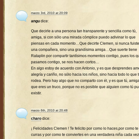
marzo 3rd, 2010 at 20:09
angu
dice:
Que decirle a una persona tan transparente y sencilla como tú,
amiga, si con sólo una mirada cómplice puedo adivinar lo que
piensas en cada momento…Que decirte Clemen, si nunca fuist
una compañera, sino una grandísima amiga…Que suerte tiene
Rataplin por compartir tantísimos momentos contigo, pues los q
pasamos contigo, se nos hacen cortos…
En algo estoy de acuerdo con Antonio, y es que desprendes amo
alegría y cariño, no sólo hacia los niños, sino hacia todo lo que 
rodea. Pero hay algo que no comparto con él, y es que tú, amiga
que eres un truco, porque no es posible que alguien como tú p
existir.
marzo 6th, 2010 at 20:48
charo
dice:
¡ Felicidades Clemen ! Te felicito por como lo haces,por como te
curras y por como te conviertes en una verdadera niña cada vez