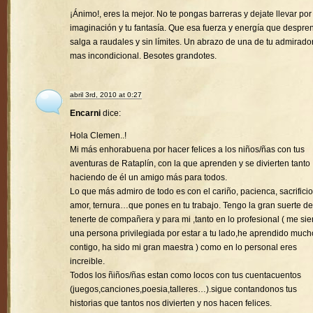
¡Ánimo!, eres la mejor. No te pongas barreras y dejate llevar por
imaginación y tu fantasía. Que esa fuerza y energía que despre
salga a raudales y sin límites. Un abrazo de una de tu admirado
mas incondicional. Besotes grandotes.
abril 3rd, 2010 at 0:27
Encarni
dice:
Hola Clemen..!
Mi más enhorabuena por hacer felices a los niños/ñas con tus
aventuras de Rataplín, con la que aprenden y se divierten tanto
haciendo de él un amigo más para todos.
Lo que más admiro de todo es con el cariño, pacienca, sacrificio
amor, ternura…que pones en tu trabajo. Tengo la gran suerte de
tenerte de compañera y para mi ,tanto en lo profesional ( me sie
una persona privilegiada por estar a tu lado,he aprendido much
contigo, ha sido mi gran maestra ) como en lo personal eres
increible.
Todos los ñiños/ñas estan como locos con tus cuentacuentos
(juegos,canciones,poesia,talleres…).sigue contandonos tus
historias que tantos nos divierten y nos hacen felices.