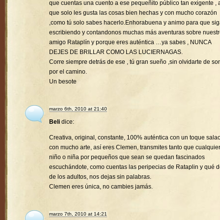
que cuentas una cuento a ese pequeñito público tan exigente , a
que solo les gusta las cosas bien hechas y con mucho corazón
,como tú solo sabes hacerlo.Enhorabuena y animo para que si
escribiendo y contandonos muchas más aventuras sobre nuest
amigo Rataplín y porque eres auténtica …ya sabes , NUNCA
DEJES DE BRILLAR COMO LAS LUCIERNAGAS.
Corre siempre detrás de ese , tú gran sueño ,sin olvidarte de son
por el camino.
Un besote
marzo 6th, 2010 at 21:40
Beli
dice:
Creativa, original, constante, 100% auténtica con un toque sala
con mucho arte, así eres Clemen, transmites tanto que cualquie
niño o niña por pequeños que sean se quedan fascinados
escuchándote, como cuentas las peripecias de Rataplin y qué d
de los adultos, nos dejas sin palabras.
Clemen eres única, no cambies jamás.
marzo 7th, 2010 at 14:21