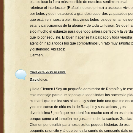
el acto tocó la fibra más sensible de nuestros sentimientos al
referirse el interlocutor (Rafael, nuestro primo) a aspectos vivido
por todos y que nos acercó a grandes recuerdos ya pasados pe
que están en nuestra piel. Estuvimos todos los que teníamos qu
estar y participamos de tu alegría y de toda tu ilusión. Sé que ha
sido mucho el esfuerzo para que todo saliera perfecto y la verd
que lo conseguiste. El buen hacer se ha palpado y toda vuestra
atención hacia todos los que compartimos un rato muy satisfacto
y distendido. Abrazos:
Carmen.
mayo 23rd, 2010 at 18:06
David
dice:
¡ Hola Clemen ! Soy un pequeño admirador de Rataplín y te esc
este mensaje para que sepas que todas,todas las noches le pid
mi mami que me lea sus historias y sobre todo una que me enc
y no me canso de oirla es la de Rataplín y sus canicas , ¡ es
divertidisima ! , será que me identifico mucho con el en esa histo
porque como a él también me gustan mucho la canicas.Gracias
Clemen por escribir para nosotros los peques historias de este
pequeño ratoncito y tú que tienes la suerte de conocerle dale u