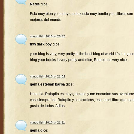
Nadie
dice:
Esta muy bien yo te doy un diez esta muy bonito y tus libros son 
mejores del mundo
marzo 8th, 2010 at 20:45
thw dark boy
dice:
your blog is very, very pretty is the best blog of world it`s the goo
blog your books is very pretty and nice, Rataplin is very nice.
marzo 8th, 2010 at 21:02
gema esteban barba
dice:
Hola tita, Rataplin es muy gracioso y me encantan sus aventura
casi siempre leo Rataplin y sus canicas, ese, es el libro que ma
gusta de todos. Adios.
marzo 8th, 2010 at 21:11
gema
dice: