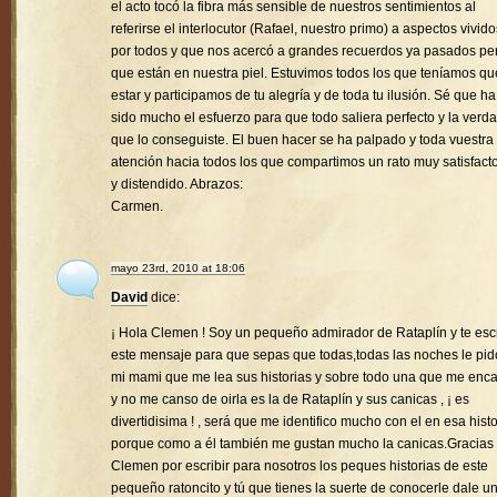
el acto tocó la fibra más sensible de nuestros sentimientos al
referirse el interlocutor (Rafael, nuestro primo) a aspectos vivido
por todos y que nos acercó a grandes recuerdos ya pasados pe
que están en nuestra piel. Estuvimos todos los que teníamos qu
estar y participamos de tu alegría y de toda tu ilusión. Sé que ha
sido mucho el esfuerzo para que todo saliera perfecto y la verd
que lo conseguiste. El buen hacer se ha palpado y toda vuestra
atención hacia todos los que compartimos un rato muy satisfacto
y distendido. Abrazos:
Carmen.
mayo 23rd, 2010 at 18:06
David
dice:
¡ Hola Clemen ! Soy un pequeño admirador de Rataplín y te esc
este mensaje para que sepas que todas,todas las noches le pid
mi mami que me lea sus historias y sobre todo una que me enc
y no me canso de oirla es la de Rataplín y sus canicas , ¡ es
divertidisima ! , será que me identifico mucho con el en esa histo
porque como a él también me gustan mucho la canicas.Gracias
Clemen por escribir para nosotros los peques historias de este
pequeño ratoncito y tú que tienes la suerte de conocerle dale u