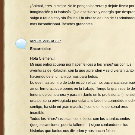
¡Ánimo!, eres la mejor. No te pongas barreras y dejate llevar por
imaginación y tu fantasía. Que esa fuerza y energía que despre
salga a raudales y sin límites. Un abrazo de una de tu admirado
mas incondicional. Besotes grandotes.
abril 3rd, 2010 at 0:27
Encarni
dice:
Hola Clemen..!
Mi más enhorabuena por hacer felices a los niños/ñas con tus
aventuras de Rataplín, con la que aprenden y se divierten tanto
haciendo de él un amigo más para todos.
Lo que más admiro de todo es con el cariño, pacienca, sacrificio
amor, ternura…que pones en tu trabajo. Tengo la gran suerte de
tenerte de compañera y para mi ,tanto en lo profesional ( me sie
una persona privilegiada por estar a tu lado,he aprendido much
contigo, ha sido mi gran maestra ) como en lo personal eres
increible.
Todos los ñiños/ñas estan como locos con tus cuentacuentos
(juegos,canciones,poesia,talleres…).sigue contandonos tus
historias que tantos nos divierten y nos hacen felices.