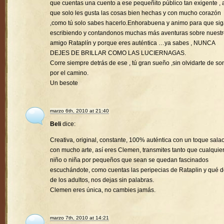
que cuentas una cuento a ese pequeñito público tan exigente , a
que solo les gusta las cosas bien hechas y con mucho corazón
,como tú solo sabes hacerlo.Enhorabuena y animo para que si
escribiendo y contandonos muchas más aventuras sobre nuest
amigo Rataplín y porque eres auténtica …ya sabes , NUNCA
DEJES DE BRILLAR COMO LAS LUCIERNAGAS.
Corre siempre detrás de ese , tú gran sueño ,sin olvidarte de son
por el camino.
Un besote
marzo 6th, 2010 at 21:40
Beli
dice:
Creativa, original, constante, 100% auténtica con un toque sala
con mucho arte, así eres Clemen, transmites tanto que cualquie
niño o niña por pequeños que sean se quedan fascinados
escuchándote, como cuentas las peripecias de Rataplin y qué d
de los adultos, nos dejas sin palabras.
Clemen eres única, no cambies jamás.
marzo 7th, 2010 at 14:21