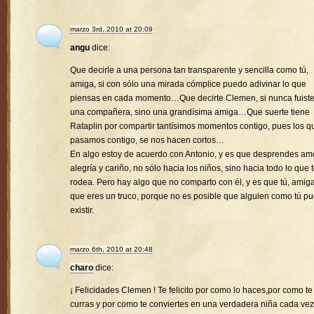
marzo 3rd, 2010 at 20:09
angu
dice:
Que decirle a una persona tan transparente y sencilla como tú,
amiga, si con sólo una mirada cómplice puedo adivinar lo que
piensas en cada momento…Que decirte Clemen, si nunca fuist
una compañera, sino una grandísima amiga…Que suerte tiene
Rataplin por compartir tantísimos momentos contigo, pues los q
pasamos contigo, se nos hacen cortos…
En algo estoy de acuerdo con Antonio, y es que desprendes amo
alegría y cariño, no sólo hacia los niños, sino hacia todo lo que 
rodea. Pero hay algo que no comparto con él, y es que tú, amiga
que eres un truco, porque no es posible que alguien como tú p
existir.
marzo 6th, 2010 at 20:48
charo
dice:
¡ Felicidades Clemen ! Te felicito por como lo haces,por como te
curras y por como te conviertes en una verdadera niña cada vez