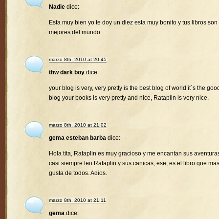
Nadie
dice:
Esta muy bien yo te doy un diez esta muy bonito y tus libros son 
mejores del mundo
marzo 8th, 2010 at 20:45
thw dark boy
dice:
your blog is very, very pretty is the best blog of world it`s the goo
blog your books is very pretty and nice, Rataplin is very nice.
marzo 8th, 2010 at 21:02
gema esteban barba
dice:
Hola tita, Rataplin es muy gracioso y me encantan sus aventura
casi siempre leo Rataplin y sus canicas, ese, es el libro que ma
gusta de todos. Adios.
marzo 8th, 2010 at 21:11
gema
dice: