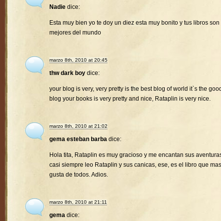
Nadie
dice:
Esta muy bien yo te doy un diez esta muy bonito y tus libros son 
mejores del mundo
marzo 8th, 2010 at 20:45
thw dark boy
dice:
your blog is very, very pretty is the best blog of world it`s the goo
blog your books is very pretty and nice, Rataplin is very nice.
marzo 8th, 2010 at 21:02
gema esteban barba
dice:
Hola tita, Rataplin es muy gracioso y me encantan sus aventura
casi siempre leo Rataplin y sus canicas, ese, es el libro que ma
gusta de todos. Adios.
marzo 8th, 2010 at 21:11
gema
dice: