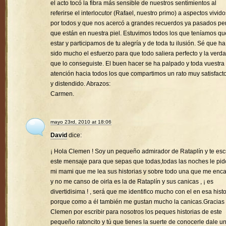
el acto tocó la fibra más sensible de nuestros sentimientos al
referirse el interlocutor (Rafael, nuestro primo) a aspectos vivido
por todos y que nos acercó a grandes recuerdos ya pasados pe
que están en nuestra piel. Estuvimos todos los que teníamos qu
estar y participamos de tu alegría y de toda tu ilusión. Sé que ha
sido mucho el esfuerzo para que todo saliera perfecto y la verd
que lo conseguiste. El buen hacer se ha palpado y toda vuestra
atención hacia todos los que compartimos un rato muy satisfacto
y distendido. Abrazos:
Carmen.
mayo 23rd, 2010 at 18:06
David
dice:
¡ Hola Clemen ! Soy un pequeño admirador de Rataplín y te esc
este mensaje para que sepas que todas,todas las noches le pid
mi mami que me lea sus historias y sobre todo una que me enc
y no me canso de oirla es la de Rataplín y sus canicas , ¡ es
divertidisima ! , será que me identifico mucho con el en esa histo
porque como a él también me gustan mucho la canicas.Gracias
Clemen por escribir para nosotros los peques historias de este
pequeño ratoncito y tú que tienes la suerte de conocerle dale u