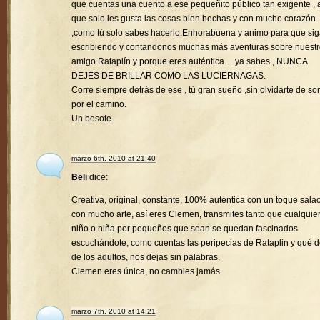
que cuentas una cuento a ese pequeñito público tan exigente , a
que solo les gusta las cosas bien hechas y con mucho corazón
,como tú solo sabes hacerlo.Enhorabuena y animo para que si
escribiendo y contandonos muchas más aventuras sobre nuest
amigo Rataplín y porque eres auténtica …ya sabes , NUNCA
DEJES DE BRILLAR COMO LAS LUCIERNAGAS.
Corre siempre detrás de ese , tú gran sueño ,sin olvidarte de son
por el camino.
Un besote
marzo 6th, 2010 at 21:40
Beli
dice:
Creativa, original, constante, 100% auténtica con un toque sala
con mucho arte, así eres Clemen, transmites tanto que cualquie
niño o niña por pequeños que sean se quedan fascinados
escuchándote, como cuentas las peripecias de Rataplin y qué d
de los adultos, nos dejas sin palabras.
Clemen eres única, no cambies jamás.
marzo 7th, 2010 at 14:21