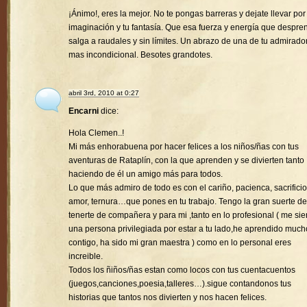
¡Ánimo!, eres la mejor. No te pongas barreras y dejate llevar por
imaginación y tu fantasía. Que esa fuerza y energía que despre
salga a raudales y sin límites. Un abrazo de una de tu admirado
mas incondicional. Besotes grandotes.
abril 3rd, 2010 at 0:27
Encarni
dice:
Hola Clemen..!
Mi más enhorabuena por hacer felices a los niños/ñas con tus
aventuras de Rataplín, con la que aprenden y se divierten tanto
haciendo de él un amigo más para todos.
Lo que más admiro de todo es con el cariño, pacienca, sacrificio
amor, ternura…que pones en tu trabajo. Tengo la gran suerte de
tenerte de compañera y para mi ,tanto en lo profesional ( me sie
una persona privilegiada por estar a tu lado,he aprendido much
contigo, ha sido mi gran maestra ) como en lo personal eres
increible.
Todos los ñiños/ñas estan como locos con tus cuentacuentos
(juegos,canciones,poesia,talleres…).sigue contandonos tus
historias que tantos nos divierten y nos hacen felices.