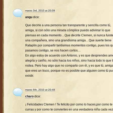
marzo 3rd, 2010 at 20:09
angu
dice:
Que decirle a una persona tan transparente y sencilla como tú,
amiga, si con sólo una mirada cómplice puedo adivinar lo que
piensas en cada momento…Que decirte Clemen, si nunca fuist
una compañera, sino una grandísima amiga…Que suerte tiene
Rataplin por compartir tantísimos momentos contigo, pues los q
pasamos contigo, se nos hacen cortos…
En algo estoy de acuerdo con Antonio, y es que desprendes amo
alegría y cariño, no sólo hacia los niños, sino hacia todo lo que 
rodea. Pero hay algo que no comparto con él, y es que tú, amiga
que eres un truco, porque no es posible que alguien como tú p
existir.
marzo 6th, 2010 at 20:48
charo
dice:
¡ Felicidades Clemen ! Te felicito por como lo haces,por como te
curras y por como te conviertes en una verdadera niña cada vez