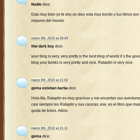
Nadie
dice:
Esta muy bien yo te doy un diez esta muy bonito y tus libros son 
mejores del mundo
marzo 8th, 2010 at 20:45
thw dark boy
dice:
your blog is very, very pretty is the best blog of world it`s the goo
blog your books is very pretty and nice, Rataplin is very nice.
marzo 8th, 2010 at 21:02
gema esteban barba
dice:
Hola tita, Rataplin es muy gracioso y me encantan sus aventura
casi siempre leo Rataplin y sus canicas, ese, es el libro que ma
gusta de todos. Adios.
marzo 8th, 2010 at 21:11
gema
dice: