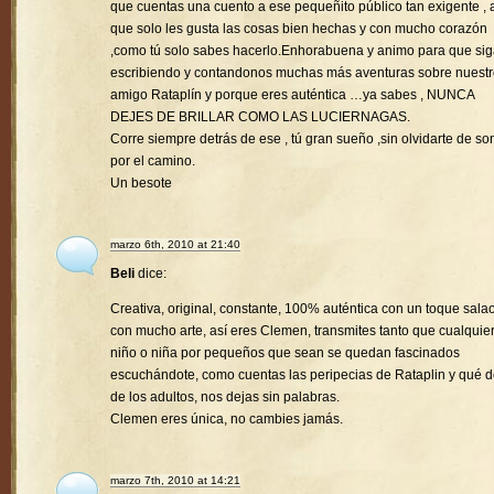
que cuentas una cuento a ese pequeñito público tan exigente , a
que solo les gusta las cosas bien hechas y con mucho corazón
,como tú solo sabes hacerlo.Enhorabuena y animo para que si
escribiendo y contandonos muchas más aventuras sobre nuest
amigo Rataplín y porque eres auténtica …ya sabes , NUNCA
DEJES DE BRILLAR COMO LAS LUCIERNAGAS.
Corre siempre detrás de ese , tú gran sueño ,sin olvidarte de son
por el camino.
Un besote
marzo 6th, 2010 at 21:40
Beli
dice:
Creativa, original, constante, 100% auténtica con un toque sala
con mucho arte, así eres Clemen, transmites tanto que cualquie
niño o niña por pequeños que sean se quedan fascinados
escuchándote, como cuentas las peripecias de Rataplin y qué d
de los adultos, nos dejas sin palabras.
Clemen eres única, no cambies jamás.
marzo 7th, 2010 at 14:21