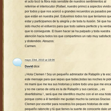
el acto tocó la fibra más sensible de nuestros sentimientos al
referirse el interlocutor (Rafael, nuestro primo) a aspectos vivido
por todos y que nos acercó a grandes recuerdos ya pasados pe
que están en nuestra piel. Estuvimos todos los que teníamos qu
estar y participamos de tu alegría y de toda tu ilusión. Sé que ha
sido mucho el esfuerzo para que todo saliera perfecto y la verd
que lo conseguiste. El buen hacer se ha palpado y toda vuestra
atención hacia todos los que compartimos un rato muy satisfacto
y distendido. Abrazos:
Carmen.
mayo 23rd, 2010 at 18:06
David
dice:
¡ Hola Clemen ! Soy un pequeño admirador de Rataplín y te esc
este mensaje para que sepas que todas,todas las noches le pid
mi mami que me lea sus historias y sobre todo una que me enc
y no me canso de oirla es la de Rataplín y sus canicas , ¡ es
divertidisima ! , será que me identifico mucho con el en esa histo
porque como a él también me gustan mucho la canicas.Gracias
Clemen por escribir para nosotros los peques historias de este
pequeño ratoncito y tú que tienes la suerte de conocerle dale u