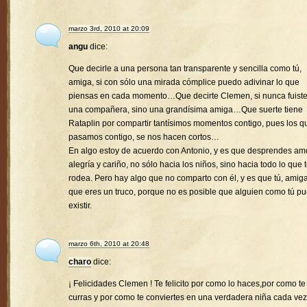
marzo 3rd, 2010 at 20:09
angu
dice:
Que decirle a una persona tan transparente y sencilla como tú,
amiga, si con sólo una mirada cómplice puedo adivinar lo que
piensas en cada momento…Que decirte Clemen, si nunca fuist
una compañera, sino una grandísima amiga…Que suerte tiene
Rataplin por compartir tantísimos momentos contigo, pues los q
pasamos contigo, se nos hacen cortos…
En algo estoy de acuerdo con Antonio, y es que desprendes amo
alegría y cariño, no sólo hacia los niños, sino hacia todo lo que 
rodea. Pero hay algo que no comparto con él, y es que tú, amiga
que eres un truco, porque no es posible que alguien como tú p
existir.
marzo 6th, 2010 at 20:48
charo
dice:
¡ Felicidades Clemen ! Te felicito por como lo haces,por como te
curras y por como te conviertes en una verdadera niña cada vez