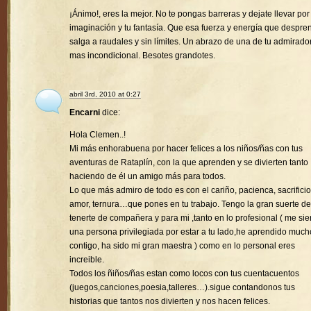
¡Ánimo!, eres la mejor. No te pongas barreras y dejate llevar por
imaginación y tu fantasía. Que esa fuerza y energía que despre
salga a raudales y sin límites. Un abrazo de una de tu admirado
mas incondicional. Besotes grandotes.
abril 3rd, 2010 at 0:27
Encarni
dice:
Hola Clemen..!
Mi más enhorabuena por hacer felices a los niños/ñas con tus
aventuras de Rataplín, con la que aprenden y se divierten tanto
haciendo de él un amigo más para todos.
Lo que más admiro de todo es con el cariño, pacienca, sacrificio
amor, ternura…que pones en tu trabajo. Tengo la gran suerte de
tenerte de compañera y para mi ,tanto en lo profesional ( me sie
una persona privilegiada por estar a tu lado,he aprendido much
contigo, ha sido mi gran maestra ) como en lo personal eres
increible.
Todos los ñiños/ñas estan como locos con tus cuentacuentos
(juegos,canciones,poesia,talleres…).sigue contandonos tus
historias que tantos nos divierten y nos hacen felices.