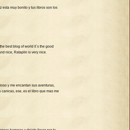
 esta muy bonito y tus libros son los
 the best blog of world it`s the good
and nice, Rataplin is very nice.
cioso y me encantan sus aventuras,
s canicas, ese, es el libro que mas me