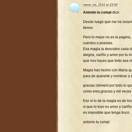
marzo 1st, 2010 at 23:00
Antonio tu compi
dice:
Desde luego que me ha sorpr
tienes
Pero lo mejor no es la pagina,
cuentos o poesias.
Esa magia la descubro cada d
alegria, cariño y amor por tu 
que nos haces que todo sea ma
Magia has hecho con Maria que
para de quererte y nombrar a 
gracias clement por todo lo q
como eres,gracias y mil veces 
Eso si lo de la magia es de l
si que lo tuyo es amor y cariño
es imposible que tenga truco.
antonio tu compi