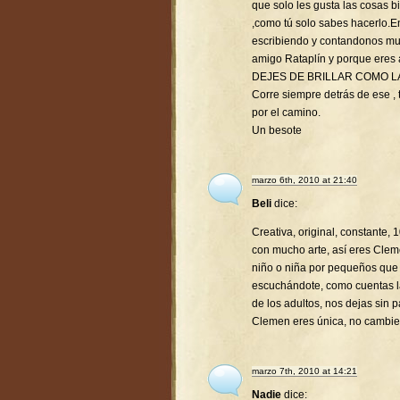
que solo les gusta las cosas 
,como tú solo sabes hacerlo.
escribiendo y contandonos mu
amigo Rataplín y porque eres
DEJES DE BRILLAR COMO L
Corre siempre detrás de ese , t
por el camino.
Un besote
marzo 6th, 2010 at 21:40
Beli
dice:
Creativa, original, constante,
con mucho arte, así eres Clem
niño o niña por pequeños que
escuchándote, como cuentas la
de los adultos, nos dejas sin p
Clemen eres única, no cambie
marzo 7th, 2010 at 14:21
Nadie
dice: