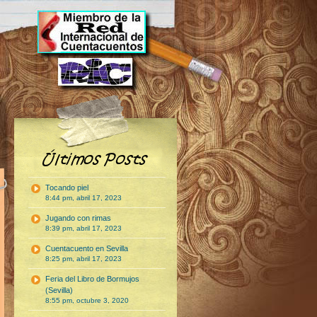
Tocando piel
8:44 pm, abril 17, 2023
Jugando con rimas
8:39 pm, abril 17, 2023
Cuentacuento en Sevilla
8:25 pm, abril 17, 2023
Feria del Libro de Bormujos
(Sevilla)
8:55 pm, octubre 3, 2020