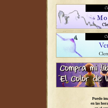
Puedo im
en las hora