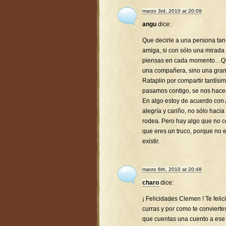
marzo 3rd, 2010 at 20:09
angu
dice:
Que decirle a una persona tan 
amiga, si con sólo una mirada
piensas en cada momento…Que 
una compañera, sino una gra
Rataplin por compartir tantís
pasamos contigo, se nos hac
En algo estoy de acuerdo con 
alegría y cariño, no sólo hacia
rodea. Pero hay algo que no co
que eres un truco, porque no 
existir.
marzo 6th, 2010 at 20:48
charo
dice:
¡ Felicidades Clemen ! Te feli
curras y por como te conviert
que cuentas una cuento a ese p