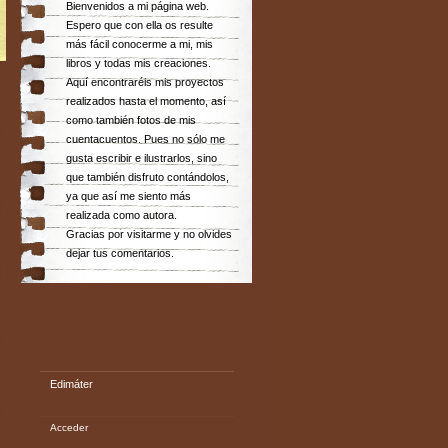
Bienvenidos a mi página web.
Espero que con ella os resulte
más fácil conocerme a mi, mis
libros y todas mis creaciones.
Aquí encontraréis mis proyectos
realizados hasta el momento, así
como también fotos de mis
cuentacuentos. Pues no sólo me
gusta escribir e ilustrarlos, sino
que también disfruto contándolos,
ya que así me siento más
realizada como autora.
Gracias por visitarme y no olvides
dejar tus comentarios.
Edimáter
Acceder