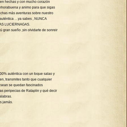
bien hechas y con mucho corazón
Enhorabuena y animo para que sigas
chas más aventuras sobre nuestro
 auténtica …ya sabes , NUNCA
AS LUCIERNAGAS.
ú gran sueño ,sin olvidarte de sonreir
 100% auténtica con un toque salao y
en, transmites tanto que cualquier
 sean se quedan fascinados
s peripecias de Rataplin y qué decir
alabras.
s jamás.