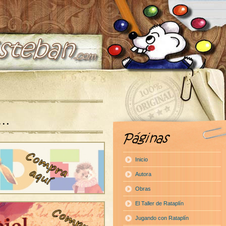
a…
Inicio
Autora
Obras
El Taller de Rataplín
Jugando con Rataplín