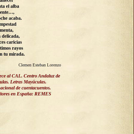
manecer
ta el alba
ente…,
oche acaba.
empestad
rmenta,
a delicada,
ces caricias
ltimos rayos
on tu mirada.
Clemen Esteban Lorenzo
ece al CAL. Centro Andaluz de
culas. Letras Mayúculas.
acional de cuentacuentos.
ritores en España: REMES