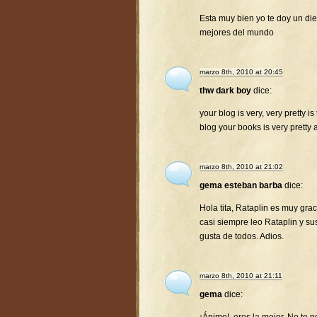
Esta muy bien yo te doy un diez
mejores del mundo
marzo 8th, 2010 at 20:45
thw dark boy
dice:
your blog is very, very pretty is
blog your books is very pretty 
marzo 8th, 2010 at 21:02
gema esteban barba
dice:
Hola tita, Rataplin es muy gra
casi siempre leo Rataplin y su
gusta de todos. Adios.
marzo 8th, 2010 at 21:11
gema
dice: