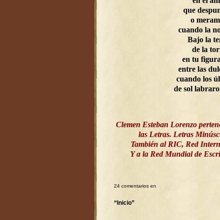
en el a
que despun
o meram
cuando la n
Bajo la t
de la to
en tu figur
entre las dul
cuando los ú
de sol labrar
Clemen Esteban Lorenzo perten
las Letras. Letras Minús
También al RIC, Red Intern
Y a la Red Mundial de Esc
24 comentarios en
“Inicio”