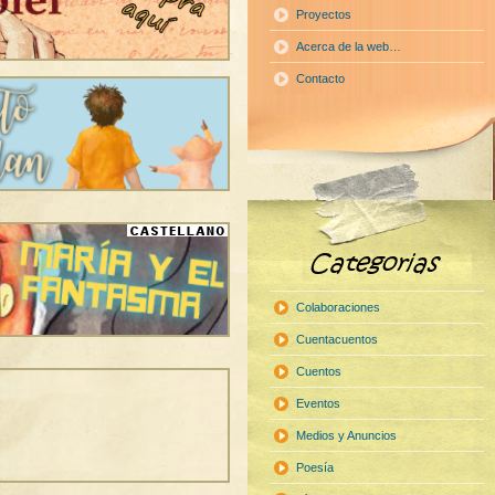
Proyectos
Acerca de la web…
Contacto
Colaboraciones
Cuentacuentos
Cuentos
Eventos
Medios y Anuncios
Poesía