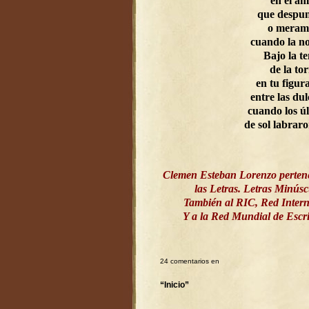
en el a
que despun
o meram
cuando la n
Bajo la t
de la to
en tu figur
entre las dul
cuando los ú
de sol labrar
Clemen Esteban Lorenzo perten
las Letras. Letras Minús
También al RIC, Red Intern
Y a la Red Mundial de Esc
24 comentarios en
“Inicio”