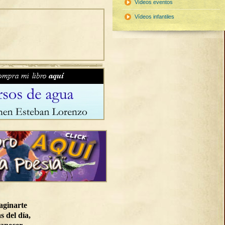
Vídeos eventos
Vídeos infantiles
aginarte
s del día,