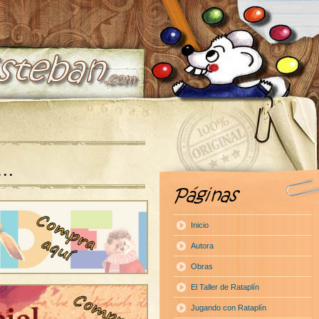
a…
Inicio
Autora
Obras
El Taller de Rataplín
Jugando con Rataplín