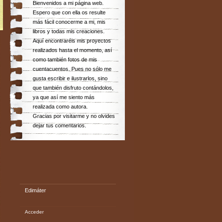
Bienvenidos a mi página web.
Espero que con ella os resulte
más fácil conocerme a mi, mis
libros y todas mis creaciones.
Aquí encontraréis mis proyectos
realizados hasta el momento, así
como también fotos de mis
cuentacuentos. Pues no sólo me
gusta escribir e ilustrarlos, sino
que también disfruto contándolos,
ya que así me siento más
realizada como autora.
Gracias por visitarme y no olvides
dejar tus comentarios.
Edimáter
Acceder