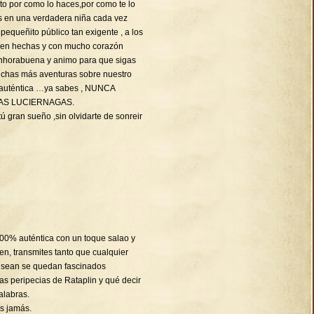
cito por como lo haces,por como te lo
es en una verdadera niña cada vez
equeñito público tan exigente , a los
bien hechas y con mucho corazón
Enhorabuena y animo para que sigas
chas más aventuras sobre nuestro
 auténtica …ya sabes , NUNCA
AS LUCIERNAGAS.
ú gran sueño ,sin olvidarte de sonreir
 100% auténtica con un toque salao y
en, transmites tanto que cualquier
 sean se quedan fascinados
s peripecias de Rataplin y qué decir
alabras.
s jamás.