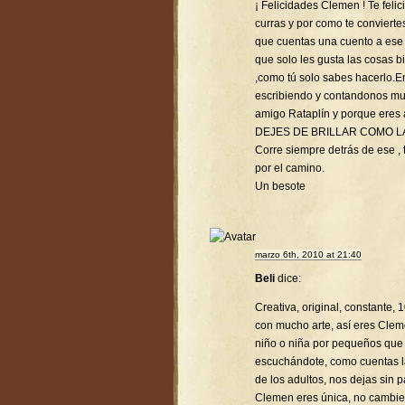
¡ Felicidades Clemen ! Te feli
curras y por como te conviert
que cuentas una cuento a ese p
que solo les gusta las cosas 
,como tú solo sabes hacerlo.
escribiendo y contandonos mu
amigo Rataplín y porque eres
DEJES DE BRILLAR COMO L
Corre siempre detrás de ese , t
por el camino.
Un besote
marzo 6th, 2010 at 21:40
Beli
dice:
Creativa, original, constante,
con mucho arte, así eres Clem
niño o niña por pequeños que
escuchándote, como cuentas la
de los adultos, nos dejas sin p
Clemen eres única, no cambie