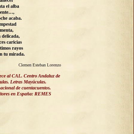
manecer
ta el alba
ente…,
oche acaba.
empestad
rmenta,
a delicada,
ces caricias
ltimos rayos
on tu mirada.
Clemen Esteban Lorenzo
ece al CAL. Centro Andaluz de
culas. Letras Mayúculas.
acional de cuentacuentos.
ritores en España: REMES