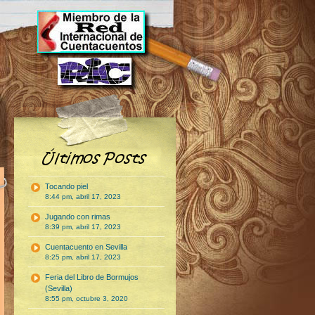
Tocando piel
8:44 pm, abril 17, 2023
Jugando con rimas
8:39 pm, abril 17, 2023
Cuentacuento en Sevilla
8:25 pm, abril 17, 2023
Feria del Libro de Bormujos
(Sevilla)
8:55 pm, octubre 3, 2020