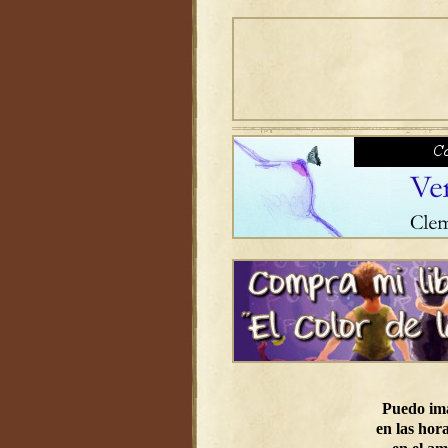
Puedo im
en las hora