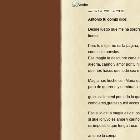
marzo 1st, 2010 at 23:00
Antonio tu compi
dice:
Desde luego que me ha sorpr
tienes
Pero lo mejor no es la pagina,
cuentos o poesias.
Esa magia la descubro cada d
alegria, cariño y amor por tu 
que nos haces que todo sea ma
Magia has hecho con Maria que
para de quererte y nombrar a 
gracias clement por todo lo q
como eres,gracias y mil veces 
Eso si lo de la magia es de l
si que lo tuyo es amor y cariño
es imposible que tenga truco.
antonio tu compi