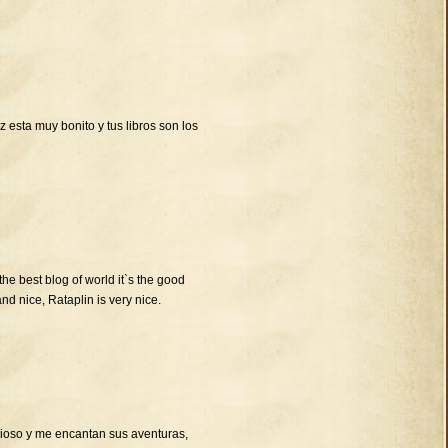
 esta muy bonito y tus libros son los
 the best blog of world it`s the good
and nice, Rataplin is very nice.
cioso y me encantan sus aventuras,