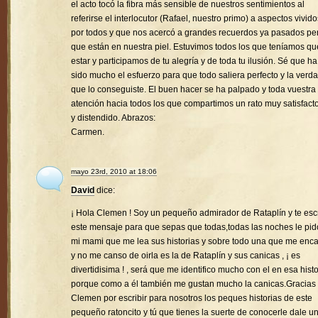
el acto tocó la fibra más sensible de nuestros sentimientos al
referirse el interlocutor (Rafael, nuestro primo) a aspectos vivido
por todos y que nos acercó a grandes recuerdos ya pasados pe
que están en nuestra piel. Estuvimos todos los que teníamos qu
estar y participamos de tu alegría y de toda tu ilusión. Sé que ha
sido mucho el esfuerzo para que todo saliera perfecto y la verd
que lo conseguiste. El buen hacer se ha palpado y toda vuestra
atención hacia todos los que compartimos un rato muy satisfacto
y distendido. Abrazos:
Carmen.
mayo 23rd, 2010 at 18:06
David
dice:
¡ Hola Clemen ! Soy un pequeño admirador de Rataplín y te esc
este mensaje para que sepas que todas,todas las noches le pid
mi mami que me lea sus historias y sobre todo una que me enc
y no me canso de oirla es la de Rataplín y sus canicas , ¡ es
divertidisima ! , será que me identifico mucho con el en esa histo
porque como a él también me gustan mucho la canicas.Gracias
Clemen por escribir para nosotros los peques historias de este
pequeño ratoncito y tú que tienes la suerte de conocerle dale u