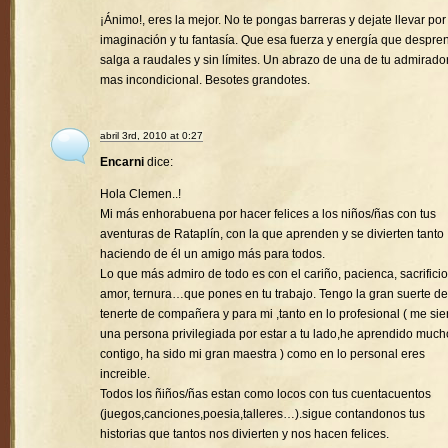
¡Ánimo!, eres la mejor. No te pongas barreras y dejate llevar por
imaginación y tu fantasía. Que esa fuerza y energía que despre
salga a raudales y sin límites. Un abrazo de una de tu admirado
mas incondicional. Besotes grandotes.
abril 3rd, 2010 at 0:27
Encarni
dice:
Hola Clemen..!
Mi más enhorabuena por hacer felices a los niños/ñas con tus
aventuras de Rataplín, con la que aprenden y se divierten tanto
haciendo de él un amigo más para todos.
Lo que más admiro de todo es con el cariño, pacienca, sacrificio
amor, ternura…que pones en tu trabajo. Tengo la gran suerte de
tenerte de compañera y para mi ,tanto en lo profesional ( me sie
una persona privilegiada por estar a tu lado,he aprendido much
contigo, ha sido mi gran maestra ) como en lo personal eres
increible.
Todos los ñiños/ñas estan como locos con tus cuentacuentos
(juegos,canciones,poesia,talleres…).sigue contandonos tus
historias que tantos nos divierten y nos hacen felices.