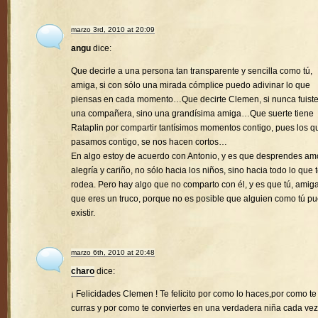
marzo 3rd, 2010 at 20:09
angu
dice:
Que decirle a una persona tan transparente y sencilla como tú,
amiga, si con sólo una mirada cómplice puedo adivinar lo que
piensas en cada momento…Que decirte Clemen, si nunca fuist
una compañera, sino una grandísima amiga…Que suerte tiene
Rataplin por compartir tantísimos momentos contigo, pues los q
pasamos contigo, se nos hacen cortos…
En algo estoy de acuerdo con Antonio, y es que desprendes amo
alegría y cariño, no sólo hacia los niños, sino hacia todo lo que 
rodea. Pero hay algo que no comparto con él, y es que tú, amiga
que eres un truco, porque no es posible que alguien como tú p
existir.
marzo 6th, 2010 at 20:48
charo
dice:
¡ Felicidades Clemen ! Te felicito por como lo haces,por como te
curras y por como te conviertes en una verdadera niña cada vez