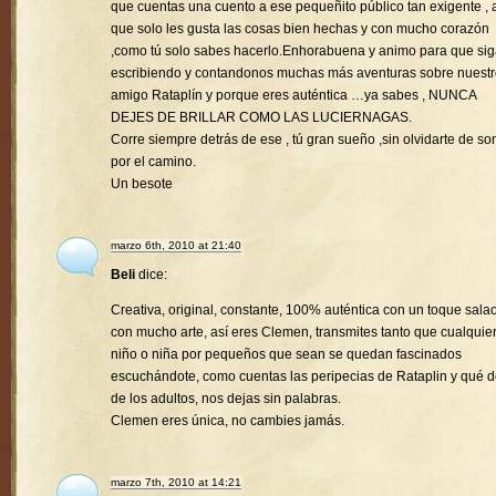
que cuentas una cuento a ese pequeñito público tan exigente , a
que solo les gusta las cosas bien hechas y con mucho corazón
,como tú solo sabes hacerlo.Enhorabuena y animo para que si
escribiendo y contandonos muchas más aventuras sobre nuest
amigo Rataplín y porque eres auténtica …ya sabes , NUNCA
DEJES DE BRILLAR COMO LAS LUCIERNAGAS.
Corre siempre detrás de ese , tú gran sueño ,sin olvidarte de son
por el camino.
Un besote
marzo 6th, 2010 at 21:40
Beli
dice:
Creativa, original, constante, 100% auténtica con un toque sala
con mucho arte, así eres Clemen, transmites tanto que cualquie
niño o niña por pequeños que sean se quedan fascinados
escuchándote, como cuentas las peripecias de Rataplin y qué d
de los adultos, nos dejas sin palabras.
Clemen eres única, no cambies jamás.
marzo 7th, 2010 at 14:21