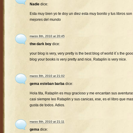
Nadie
dice:
Esta muy bien yo te doy un diez esta muy bonito y tus libros son 
mejores del mundo
marzo 8th, 2010 at 20:45
thw dark boy
dice:
your blog is very, very pretty is the best blog of world it`s the goo
blog your books is very pretty and nice, Rataplin is very nice.
marzo 8th, 2010 at 21:02
gema esteban barba
dice:
Hola tita, Rataplin es muy gracioso y me encantan sus aventura
casi siempre leo Rataplin y sus canicas, ese, es el libro que ma
gusta de todos. Adios.
marzo 8th, 2010 at 21:11
gema
dice: