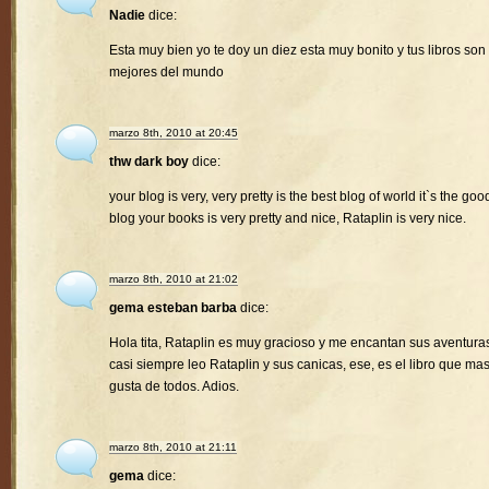
Nadie
dice:
Esta muy bien yo te doy un diez esta muy bonito y tus libros son 
mejores del mundo
marzo 8th, 2010 at 20:45
thw dark boy
dice:
your blog is very, very pretty is the best blog of world it`s the goo
blog your books is very pretty and nice, Rataplin is very nice.
marzo 8th, 2010 at 21:02
gema esteban barba
dice:
Hola tita, Rataplin es muy gracioso y me encantan sus aventura
casi siempre leo Rataplin y sus canicas, ese, es el libro que ma
gusta de todos. Adios.
marzo 8th, 2010 at 21:11
gema
dice: