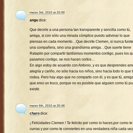
marzo 3rd, 2010 at 20:09
angu
dice:
Que decirle a una persona tan transparente y sencilla como tú,
amiga, si con sólo una mirada cómplice puedo adivinar lo que
piensas en cada momento…Que decirte Clemen, si nunca fuist
una compañera, sino una grandísima amiga…Que suerte tiene
Rataplin por compartir tantísimos momentos contigo, pues los q
pasamos contigo, se nos hacen cortos…
En algo estoy de acuerdo con Antonio, y es que desprendes amo
alegría y cariño, no sólo hacia los niños, sino hacia todo lo que 
rodea. Pero hay algo que no comparto con él, y es que tú, amiga
que eres un truco, porque no es posible que alguien como tú p
existir.
marzo 6th, 2010 at 20:48
charo
dice:
¡ Felicidades Clemen ! Te felicito por como lo haces,por como te
curras y por como te conviertes en una verdadera niña cada vez