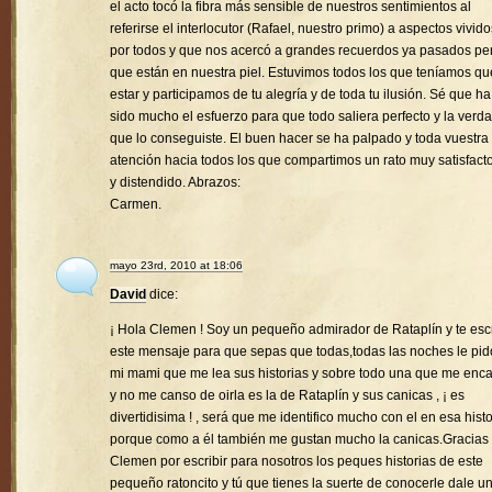
el acto tocó la fibra más sensible de nuestros sentimientos al
referirse el interlocutor (Rafael, nuestro primo) a aspectos vivido
por todos y que nos acercó a grandes recuerdos ya pasados pe
que están en nuestra piel. Estuvimos todos los que teníamos qu
estar y participamos de tu alegría y de toda tu ilusión. Sé que ha
sido mucho el esfuerzo para que todo saliera perfecto y la verd
que lo conseguiste. El buen hacer se ha palpado y toda vuestra
atención hacia todos los que compartimos un rato muy satisfacto
y distendido. Abrazos:
Carmen.
mayo 23rd, 2010 at 18:06
David
dice:
¡ Hola Clemen ! Soy un pequeño admirador de Rataplín y te esc
este mensaje para que sepas que todas,todas las noches le pid
mi mami que me lea sus historias y sobre todo una que me enc
y no me canso de oirla es la de Rataplín y sus canicas , ¡ es
divertidisima ! , será que me identifico mucho con el en esa histo
porque como a él también me gustan mucho la canicas.Gracias
Clemen por escribir para nosotros los peques historias de este
pequeño ratoncito y tú que tienes la suerte de conocerle dale u