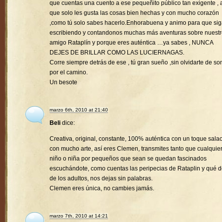
que cuentas una cuento a ese pequeñito público tan exigente , a
que solo les gusta las cosas bien hechas y con mucho corazón
,como tú solo sabes hacerlo.Enhorabuena y animo para que si
escribiendo y contandonos muchas más aventuras sobre nuest
amigo Rataplín y porque eres auténtica …ya sabes , NUNCA
DEJES DE BRILLAR COMO LAS LUCIERNAGAS.
Corre siempre detrás de ese , tú gran sueño ,sin olvidarte de son
por el camino.
Un besote
marzo 6th, 2010 at 21:40
Beli
dice:
Creativa, original, constante, 100% auténtica con un toque sala
con mucho arte, así eres Clemen, transmites tanto que cualquie
niño o niña por pequeños que sean se quedan fascinados
escuchándote, como cuentas las peripecias de Rataplin y qué d
de los adultos, nos dejas sin palabras.
Clemen eres única, no cambies jamás.
marzo 7th, 2010 at 14:21