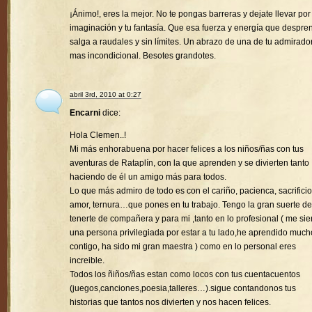
¡Ánimo!, eres la mejor. No te pongas barreras y dejate llevar por
imaginación y tu fantasía. Que esa fuerza y energía que despre
salga a raudales y sin límites. Un abrazo de una de tu admirado
mas incondicional. Besotes grandotes.
abril 3rd, 2010 at 0:27
Encarni
dice:
Hola Clemen..!
Mi más enhorabuena por hacer felices a los niños/ñas con tus
aventuras de Rataplín, con la que aprenden y se divierten tanto
haciendo de él un amigo más para todos.
Lo que más admiro de todo es con el cariño, pacienca, sacrificio
amor, ternura…que pones en tu trabajo. Tengo la gran suerte de
tenerte de compañera y para mi ,tanto en lo profesional ( me sie
una persona privilegiada por estar a tu lado,he aprendido much
contigo, ha sido mi gran maestra ) como en lo personal eres
increible.
Todos los ñiños/ñas estan como locos con tus cuentacuentos
(juegos,canciones,poesia,talleres…).sigue contandonos tus
historias que tantos nos divierten y nos hacen felices.