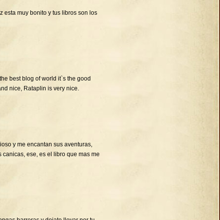
 esta muy bonito y tus libros son los
 the best blog of world it`s the good
and nice, Rataplin is very nice.
cioso y me encantan sus aventuras,
s canicas, ese, es el libro que mas me