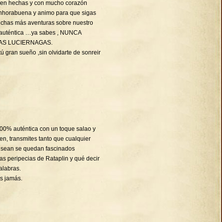
bien hechas y con mucho corazón
Enhorabuena y animo para que sigas
chas más aventuras sobre nuestro
 auténtica …ya sabes , NUNCA
AS LUCIERNAGAS.
ú gran sueño ,sin olvidarte de sonreir
 100% auténtica con un toque salao y
en, transmites tanto que cualquier
 sean se quedan fascinados
s peripecias de Rataplin y qué decir
alabras.
s jamás.