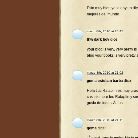
Esta muy bien yo te doy un diez
mejores del mundo
marzo 8th, 2010 at 20:45
thw dark boy
dice:
your blog is very, very pretty is
blog your books is very pretty 
marzo 8th, 2010 at 21:02
gema esteban barba
dice:
Hola tita, Rataplin es muy gra
casi siempre leo Rataplin y su
gusta de todos. Adios.
marzo 8th, 2010 at 21:11
gema
dice: