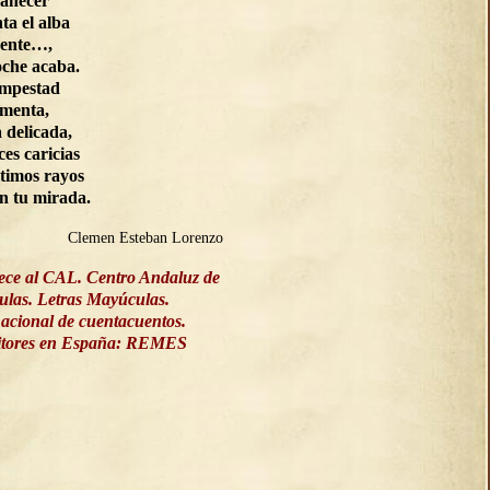
manecer
ta el alba
ente…,
oche acaba.
empestad
rmenta,
a delicada,
ces caricias
ltimos rayos
on tu mirada.
Clemen Esteban Lorenzo
ece al CAL. Centro Andaluz de
culas. Letras Mayúculas.
acional de cuentacuentos.
ritores en España: REMES