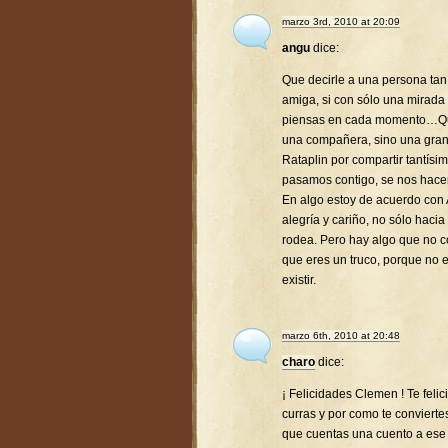
marzo 3rd, 2010 at 20:09
angu
dice:
Que decirle a una persona tan 
amiga, si con sólo una mirada
piensas en cada momento…Que 
una compañera, sino una gra
Rataplin por compartir tantís
pasamos contigo, se nos hac
En algo estoy de acuerdo con 
alegría y cariño, no sólo hacia
rodea. Pero hay algo que no co
que eres un truco, porque no 
existir.
marzo 6th, 2010 at 20:48
charo
dice:
¡ Felicidades Clemen ! Te feli
curras y por como te conviert
que cuentas una cuento a ese p