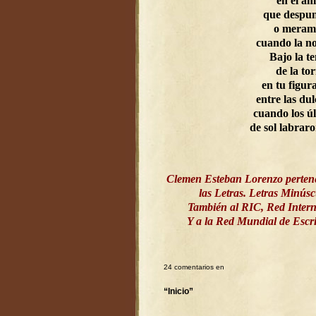
en el a
que despun
o meram
cuando la n
Bajo la t
de la to
en tu figur
entre las dul
cuando los ú
de sol labrar
Clemen Esteban Lorenzo perten
las Letras. Letras Minús
También al RIC, Red Intern
Y a la Red Mundial de Esc
24 comentarios en
“Inicio”