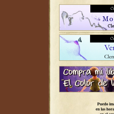
Puedo im
en las hora