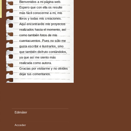
Bienvenidos a mi página web.
Espero que con ella os resulte
más fácil conocerme a mi, mis
libros y todas mis creaciones.
Aquí encontraréis mis proyectos
realizados hasta el momento, así
como también fotos de mis
cuentacuentos. Pues no sólo me
gusta escribir e ilustrarlos, sino
que también disfruto contándolos,
ya que así me siento más
realizada como autora.
Gracias por visitarme y no olvides
dejar tus comentarios.
Edimáter
Acceder