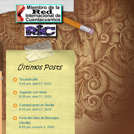
Tocando piel
8:44 pm, abril 17, 2023
Jugando con rimas
8:39 pm, abril 17, 2023
Cuentacuento en Sevilla
8:25 pm, abril 17, 2023
Feria del Libro de Bormujos
(Sevilla)
8:55 pm, octubre 3, 2020