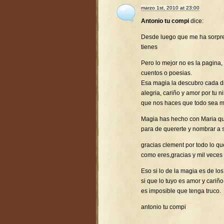
marzo 1st, 2010 at 23:00
Antonio tu compi
dice:
Desde luego que me ha sorpr
tienes
Pero lo mejor no es la pagina,
cuentos o poesias.
Esa magia la descubro cada d
alegria, cariño y amor por tu 
que nos haces que todo sea ma
Magia has hecho con Maria que
para de quererte y nombrar a 
gracias clement por todo lo q
como eres,gracias y mil veces 
Eso si lo de la magia es de l
si que lo tuyo es amor y cariño
es imposible que tenga truco.
antonio tu compi