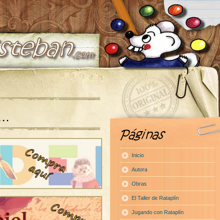
a…
Inicio
Autora
Obras
El Taller de Rataplín
Jugando con Rataplín