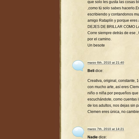
que solo les gusta las cosas 
,como tú solo sabes hacerlo.
escribiendo y contandonos mu
amigo Rataplín y porque eres
DEJES DE BRILLAR COMO L
Corre siempre detrás de ese , t
por el camino.
Un besote
marzo 6th, 2010 at 21:40
Beli
dice:
Creativa, original, constante,
con mucho arte, así eres Clem
niño o niña por pequeños que
escuchándote, como cuentas la
de los adultos, nos dejas sin p
Clemen eres única, no cambie
marzo 7th, 2010 at 14:21
Nadie
dice: