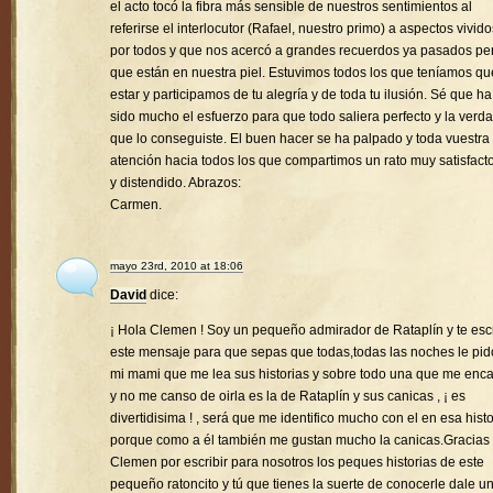
el acto tocó la fibra más sensible de nuestros sentimientos al
referirse el interlocutor (Rafael, nuestro primo) a aspectos vivido
por todos y que nos acercó a grandes recuerdos ya pasados pe
que están en nuestra piel. Estuvimos todos los que teníamos qu
estar y participamos de tu alegría y de toda tu ilusión. Sé que ha
sido mucho el esfuerzo para que todo saliera perfecto y la verd
que lo conseguiste. El buen hacer se ha palpado y toda vuestra
atención hacia todos los que compartimos un rato muy satisfacto
y distendido. Abrazos:
Carmen.
mayo 23rd, 2010 at 18:06
David
dice:
¡ Hola Clemen ! Soy un pequeño admirador de Rataplín y te esc
este mensaje para que sepas que todas,todas las noches le pid
mi mami que me lea sus historias y sobre todo una que me enc
y no me canso de oirla es la de Rataplín y sus canicas , ¡ es
divertidisima ! , será que me identifico mucho con el en esa histo
porque como a él también me gustan mucho la canicas.Gracias
Clemen por escribir para nosotros los peques historias de este
pequeño ratoncito y tú que tienes la suerte de conocerle dale u