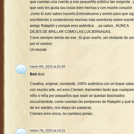
que cuentas una cuento a ese pequeñito público tan exigente , a
que solo les gusta las cosas bien hechas y con mucho corazón
,como tú solo sabes hacerlo.Enhorabuena y animo para que si
escribiendo y contandonos muchas más aventuras sobre nuest
amigo Rataplín y porque eres auténtica …ya sabes , NUNCA
DEJES DE BRILLAR COMO LAS LUCIERNAGAS.
Corre siempre detrás de ese , tú gran sueño ,sin olvidarte de son
por el camino.
Un besote
marzo 6th, 2010 at 21:40
Beli
dice:
Creativa, original, constante, 100% auténtica con un toque sala
con mucho arte, así eres Clemen, transmites tanto que cualquie
niño o niña por pequeños que sean se quedan fascinados
escuchándote, como cuentas las peripecias de Rataplin y qué d
de los adultos, nos dejas sin palabras.
Clemen eres única, no cambies jamás.
marzo 7th, 2010 at 14:21