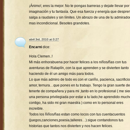
¡Ánimo!, eres la mejor. No te pongas barreras y dejate llevar por
imaginación y tu fantasía. Que esa fuerza y energía que despre
salga a raudales y sin límites. Un abrazo de una de tu admirado
mas incondicional. Besotes grandotes.
abril 3rd, 2010 at 0:27
Encarni
dice:
Hola Clemen..!
Mi más enhorabuena por hacer felices a los niños/ñas con tus
aventuras de Rataplín, con la que aprenden y se divierten tanto
haciendo de él un amigo más para todos.
Lo que más admiro de todo es con el cariño, pacienca, sacrificio
amor, ternura…que pones en tu trabajo. Tengo la gran suerte de
tenerte de compañera y para mi ,tanto en lo profesional ( me sie
una persona privilegiada por estar a tu lado,he aprendido much
contigo, ha sido mi gran maestra ) como en lo personal eres
increible.
Todos los ñiños/ñas estan como locos con tus cuentacuentos
(juegos,canciones,poesia,talleres…).sigue contandonos tus
historias que tantos nos divierten y nos hacen felices.