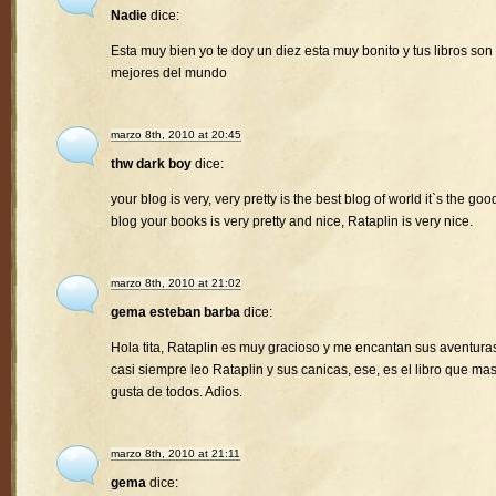
Nadie
dice:
Esta muy bien yo te doy un diez esta muy bonito y tus libros son 
mejores del mundo
marzo 8th, 2010 at 20:45
thw dark boy
dice:
your blog is very, very pretty is the best blog of world it`s the goo
blog your books is very pretty and nice, Rataplin is very nice.
marzo 8th, 2010 at 21:02
gema esteban barba
dice:
Hola tita, Rataplin es muy gracioso y me encantan sus aventura
casi siempre leo Rataplin y sus canicas, ese, es el libro que ma
gusta de todos. Adios.
marzo 8th, 2010 at 21:11
gema
dice: