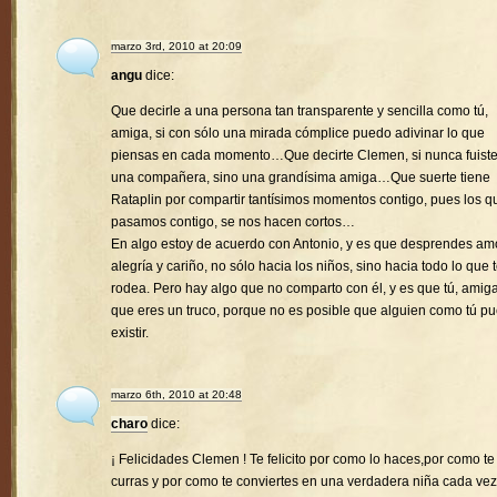
marzo 3rd, 2010 at 20:09
angu
dice:
Que decirle a una persona tan transparente y sencilla como tú,
amiga, si con sólo una mirada cómplice puedo adivinar lo que
piensas en cada momento…Que decirte Clemen, si nunca fuist
una compañera, sino una grandísima amiga…Que suerte tiene
Rataplin por compartir tantísimos momentos contigo, pues los q
pasamos contigo, se nos hacen cortos…
En algo estoy de acuerdo con Antonio, y es que desprendes amo
alegría y cariño, no sólo hacia los niños, sino hacia todo lo que 
rodea. Pero hay algo que no comparto con él, y es que tú, amiga
que eres un truco, porque no es posible que alguien como tú p
existir.
marzo 6th, 2010 at 20:48
charo
dice:
¡ Felicidades Clemen ! Te felicito por como lo haces,por como te
curras y por como te conviertes en una verdadera niña cada vez