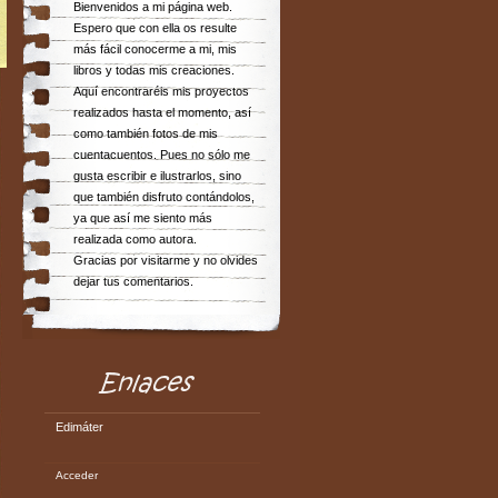
Bienvenidos a mi página web.
Espero que con ella os resulte
más fácil conocerme a mi, mis
libros y todas mis creaciones.
Aquí encontraréis mis proyectos
realizados hasta el momento, así
como también fotos de mis
cuentacuentos. Pues no sólo me
gusta escribir e ilustrarlos, sino
que también disfruto contándolos,
ya que así me siento más
realizada como autora.
Gracias por visitarme y no olvides
dejar tus comentarios.
Edimáter
Acceder