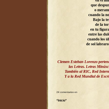
en el a
que despun
o meram
cuando la n
Bajo la t
de la to
en tu figur
entre las dul
cuando los ú
de sol labrar
Clemen Esteban Lorenzo perten
las Letras. Letras Minús
También al RIC, Red Intern
Y a la Red Mundial de Esc
24 comentarios en
“Inicio”