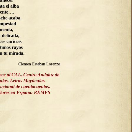
manecer
ta el alba
ente…,
oche acaba.
empestad
rmenta,
a delicada,
ces caricias
ltimos rayos
on tu mirada.
Clemen Esteban Lorenzo
ece al CAL. Centro Andaluz de
culas. Letras Mayúculas.
acional de cuentacuentos.
ritores en España: REMES