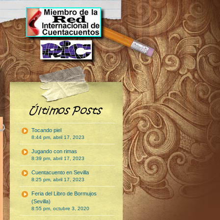
Tocando piel
8:44 pm, abril 17, 2023
Jugando con rimas
8:39 pm, abril 17, 2023
Cuentacuento en Sevilla
8:25 pm, abril 17, 2023
Feria del Libro de Bormujos
(Sevilla)
8:55 pm, octubre 3, 2020