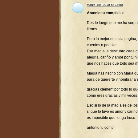
marzo 1st, 2010 at 23:00
Antonio tu compi
dice:
Desde luego que me ha sorpr
tienes
Pero lo mejor no es la pagina,
cuentos o poesias.
Esa magia la descubro cada d
alegria, cariño y amor por tu 
que nos haces que todo sea ma
Magia has hecho con Maria que
para de quererte y nombrar a 
gracias clement por todo lo q
como eres,gracias y mil veces 
Eso si lo de la magia es de l
si que lo tuyo es amor y cariño
es imposible que tenga truco.
antonio tu compi