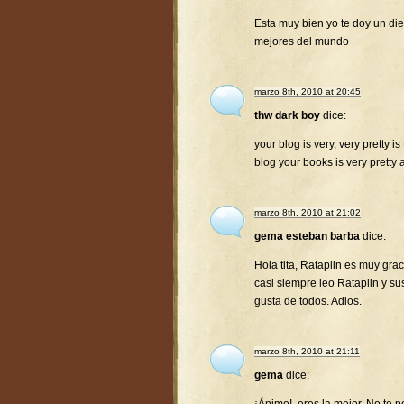
Esta muy bien yo te doy un diez
mejores del mundo
marzo 8th, 2010 at 20:45
thw dark boy
dice:
your blog is very, very pretty is
blog your books is very pretty 
marzo 8th, 2010 at 21:02
gema esteban barba
dice:
Hola tita, Rataplin es muy gra
casi siempre leo Rataplin y su
gusta de todos. Adios.
marzo 8th, 2010 at 21:11
gema
dice: