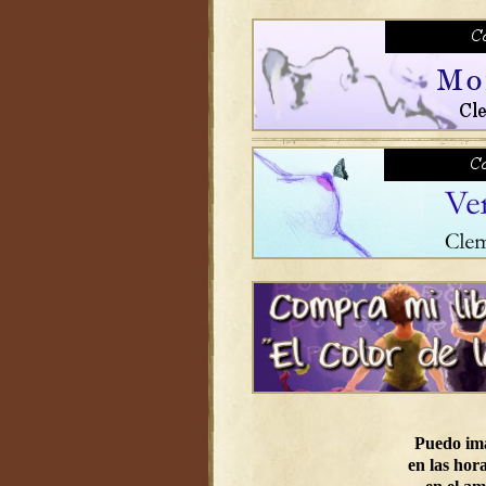
Puedo im
en las hora