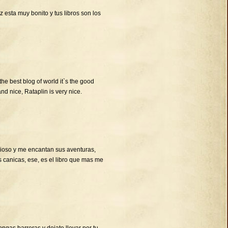
 esta muy bonito y tus libros son los
 the best blog of world it`s the good
and nice, Rataplin is very nice.
cioso y me encantan sus aventuras,
s canicas, ese, es el libro que mas me