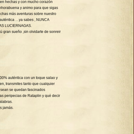
bien hechas y con mucho corazón
Enhorabuena y animo para que sigas
chas más aventuras sobre nuestro
 auténtica …ya sabes , NUNCA
AS LUCIERNAGAS.
ú gran sueño ,sin olvidarte de sonreir
 100% auténtica con un toque salao y
en, transmites tanto que cualquier
 sean se quedan fascinados
s peripecias de Rataplin y qué decir
alabras.
s jamás.