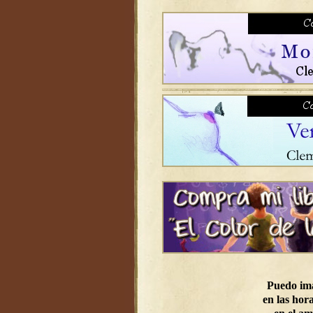
Puedo im
en las hora