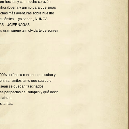
bien hechas y con mucho corazón
Enhorabuena y animo para que sigas
chas más aventuras sobre nuestro
 auténtica …ya sabes , NUNCA
AS LUCIERNAGAS.
ú gran sueño ,sin olvidarte de sonreir
 100% auténtica con un toque salao y
en, transmites tanto que cualquier
 sean se quedan fascinados
s peripecias de Rataplin y qué decir
alabras.
s jamás.