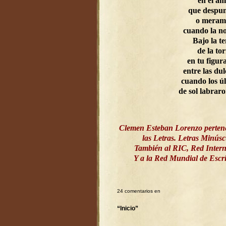
en el a
que despun
o meram
cuando la n
Bajo la t
de la to
en tu figur
entre las dul
cuando los ú
de sol labrar
Clemen Esteban Lorenzo perten
las Letras. Letras Minús
También al RIC, Red Intern
Y a la Red Mundial de Esc
24 comentarios en
“Inicio”