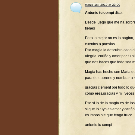
marzo 1st, 2010 at 23:00
Antonio tu compi
dice:
Desde luego que me ha sorpr
tienes
Pero lo mejor no es la pagina,
cuentos o poesias.
Esa magia la descubro cada d
alegria, cariño y amor por tu 
que nos haces que todo sea ma
Magia has hecho con Maria que
para de quererte y nombrar a 
gracias clement por todo lo q
como eres,gracias y mil veces 
Eso si lo de la magia es de l
si que lo tuyo es amor y cariño
es imposible que tenga truco.
antonio tu compi