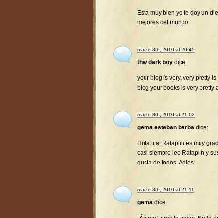
Esta muy bien yo te doy un diez
mejores del mundo
marzo 8th, 2010 at 20:45
thw dark boy
dice:
your blog is very, very pretty is
blog your books is very pretty 
marzo 8th, 2010 at 21:02
gema esteban barba
dice:
Hola tita, Rataplin es muy gra
casi siempre leo Rataplin y su
gusta de todos. Adios.
marzo 8th, 2010 at 21:11
gema
dice: