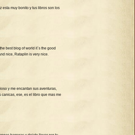
 esta muy bonito y tus libros son los
 the best blog of world it`s the good
and nice, Rataplin is very nice.
cioso y me encantan sus aventuras,
s canicas, ese, es el libro que mas me