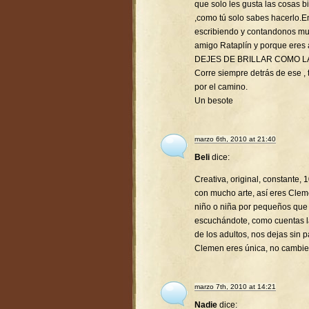
que solo les gusta las cosas 
,como tú solo sabes hacerlo.
escribiendo y contandonos mu
amigo Rataplín y porque eres
DEJES DE BRILLAR COMO L
Corre siempre detrás de ese , t
por el camino.
Un besote
marzo 6th, 2010 at 21:40
Beli
dice:
Creativa, original, constante,
con mucho arte, así eres Clem
niño o niña por pequeños que
escuchándote, como cuentas la
de los adultos, nos dejas sin p
Clemen eres única, no cambie
marzo 7th, 2010 at 14:21
Nadie
dice: