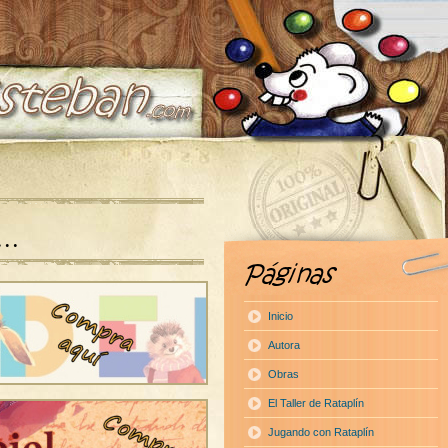
a…
Inicio
Autora
Obras
El Taller de Rataplín
Jugando con Rataplín