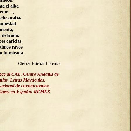
manecer
ta el alba
ente…,
oche acaba.
empestad
rmenta,
a delicada,
ces caricias
ltimos rayos
on tu mirada.
Clemen Esteban Lorenzo
ece al CAL. Centro Andaluz de
culas. Letras Mayúculas.
acional de cuentacuentos.
ritores en España: REMES