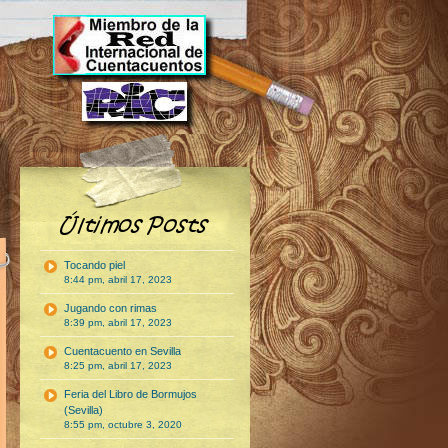
Tocando piel
8:44 pm, abril 17, 2023
Jugando con rimas
8:39 pm, abril 17, 2023
Cuentacuento en Sevilla
8:25 pm, abril 17, 2023
Feria del Libro de Bormujos
(Sevilla)
8:55 pm, octubre 3, 2020