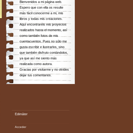
Bienvenidos a mi página web.
Espero que con ella os resulte
más fácil conocerme a mi, mis
libros y todas mis creaciones.
Aquí encontraréis mis proyectos
realizados hasta el momento, así
como también fotos de mis
cuentacuentos. Pues no sólo me
gusta escribir e ilustrarlos, sino
que también disfruto contándolos,
ya que así me siento más
realizada como autora.
Gracias por visitarme y no olvides
dejar tus comentarios.
Edimáter
Acceder