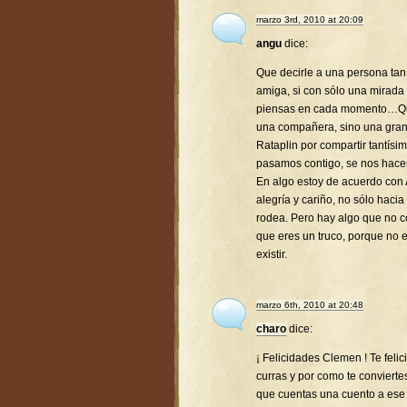
marzo 3rd, 2010 at 20:09
angu
dice:
Que decirle a una persona tan 
amiga, si con sólo una mirada
piensas en cada momento…Que 
una compañera, sino una gra
Rataplin por compartir tantís
pasamos contigo, se nos hac
En algo estoy de acuerdo con 
alegría y cariño, no sólo hacia
rodea. Pero hay algo que no co
que eres un truco, porque no 
existir.
marzo 6th, 2010 at 20:48
charo
dice:
¡ Felicidades Clemen ! Te feli
curras y por como te conviert
que cuentas una cuento a ese p