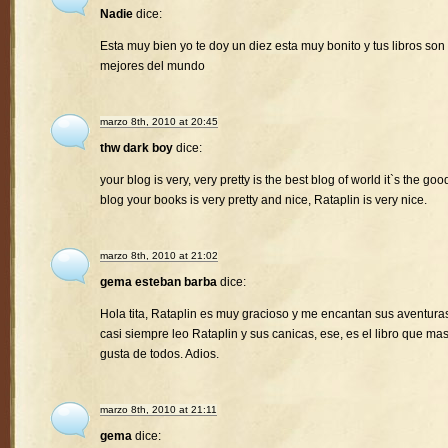
Nadie
dice:
Esta muy bien yo te doy un diez esta muy bonito y tus libros son 
mejores del mundo
marzo 8th, 2010 at 20:45
thw dark boy
dice:
your blog is very, very pretty is the best blog of world it`s the goo
blog your books is very pretty and nice, Rataplin is very nice.
marzo 8th, 2010 at 21:02
gema esteban barba
dice:
Hola tita, Rataplin es muy gracioso y me encantan sus aventura
casi siempre leo Rataplin y sus canicas, ese, es el libro que ma
gusta de todos. Adios.
marzo 8th, 2010 at 21:11
gema
dice: