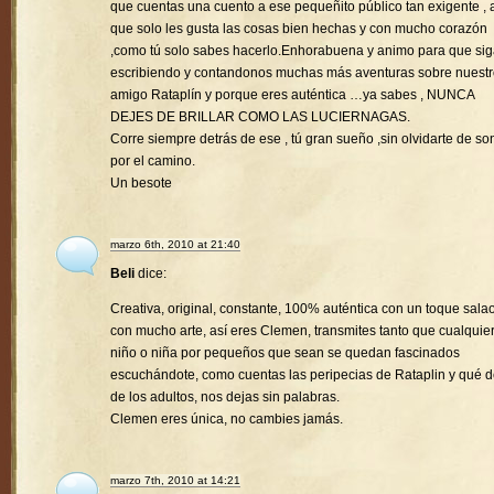
que cuentas una cuento a ese pequeñito público tan exigente , a
que solo les gusta las cosas bien hechas y con mucho corazón
,como tú solo sabes hacerlo.Enhorabuena y animo para que si
escribiendo y contandonos muchas más aventuras sobre nuest
amigo Rataplín y porque eres auténtica …ya sabes , NUNCA
DEJES DE BRILLAR COMO LAS LUCIERNAGAS.
Corre siempre detrás de ese , tú gran sueño ,sin olvidarte de son
por el camino.
Un besote
marzo 6th, 2010 at 21:40
Beli
dice:
Creativa, original, constante, 100% auténtica con un toque sala
con mucho arte, así eres Clemen, transmites tanto que cualquie
niño o niña por pequeños que sean se quedan fascinados
escuchándote, como cuentas las peripecias de Rataplin y qué d
de los adultos, nos dejas sin palabras.
Clemen eres única, no cambies jamás.
marzo 7th, 2010 at 14:21