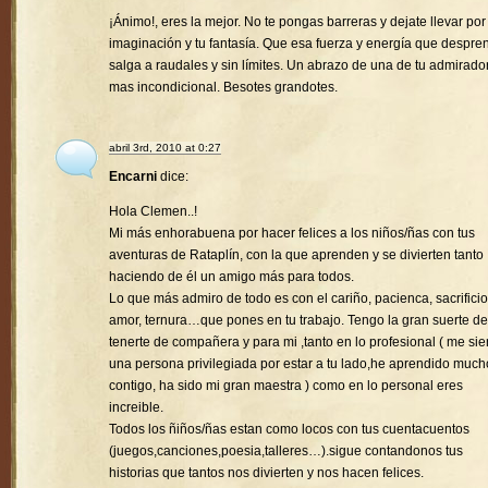
¡Ánimo!, eres la mejor. No te pongas barreras y dejate llevar por
imaginación y tu fantasía. Que esa fuerza y energía que despre
salga a raudales y sin límites. Un abrazo de una de tu admirado
mas incondicional. Besotes grandotes.
abril 3rd, 2010 at 0:27
Encarni
dice:
Hola Clemen..!
Mi más enhorabuena por hacer felices a los niños/ñas con tus
aventuras de Rataplín, con la que aprenden y se divierten tanto
haciendo de él un amigo más para todos.
Lo que más admiro de todo es con el cariño, pacienca, sacrificio
amor, ternura…que pones en tu trabajo. Tengo la gran suerte de
tenerte de compañera y para mi ,tanto en lo profesional ( me sie
una persona privilegiada por estar a tu lado,he aprendido much
contigo, ha sido mi gran maestra ) como en lo personal eres
increible.
Todos los ñiños/ñas estan como locos con tus cuentacuentos
(juegos,canciones,poesia,talleres…).sigue contandonos tus
historias que tantos nos divierten y nos hacen felices.