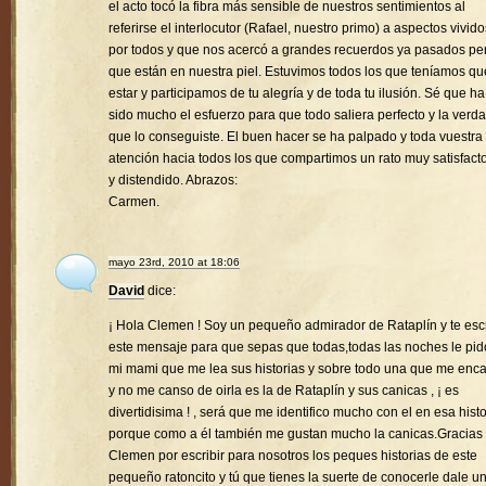
el acto tocó la fibra más sensible de nuestros sentimientos al
referirse el interlocutor (Rafael, nuestro primo) a aspectos vivido
por todos y que nos acercó a grandes recuerdos ya pasados pe
que están en nuestra piel. Estuvimos todos los que teníamos qu
estar y participamos de tu alegría y de toda tu ilusión. Sé que ha
sido mucho el esfuerzo para que todo saliera perfecto y la verd
que lo conseguiste. El buen hacer se ha palpado y toda vuestra
atención hacia todos los que compartimos un rato muy satisfacto
y distendido. Abrazos:
Carmen.
mayo 23rd, 2010 at 18:06
David
dice:
¡ Hola Clemen ! Soy un pequeño admirador de Rataplín y te esc
este mensaje para que sepas que todas,todas las noches le pid
mi mami que me lea sus historias y sobre todo una que me enc
y no me canso de oirla es la de Rataplín y sus canicas , ¡ es
divertidisima ! , será que me identifico mucho con el en esa histo
porque como a él también me gustan mucho la canicas.Gracias
Clemen por escribir para nosotros los peques historias de este
pequeño ratoncito y tú que tienes la suerte de conocerle dale u