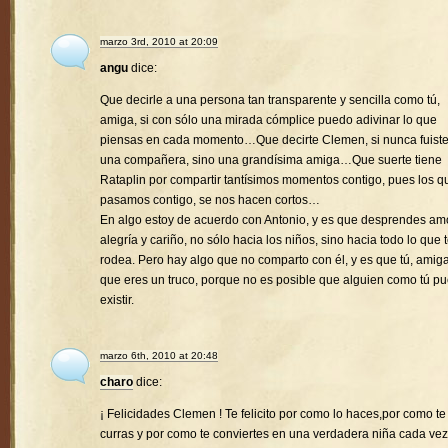
marzo 3rd, 2010 at 20:09
angu
dice:
Que decirle a una persona tan transparente y sencilla como tú,
amiga, si con sólo una mirada cómplice puedo adivinar lo que
piensas en cada momento…Que decirte Clemen, si nunca fuist
una compañera, sino una grandísima amiga…Que suerte tiene
Rataplin por compartir tantísimos momentos contigo, pues los q
pasamos contigo, se nos hacen cortos…
En algo estoy de acuerdo con Antonio, y es que desprendes amo
alegría y cariño, no sólo hacia los niños, sino hacia todo lo que 
rodea. Pero hay algo que no comparto con él, y es que tú, amiga
que eres un truco, porque no es posible que alguien como tú p
existir.
marzo 6th, 2010 at 20:48
charo
dice:
¡ Felicidades Clemen ! Te felicito por como lo haces,por como te
curras y por como te conviertes en una verdadera niña cada vez