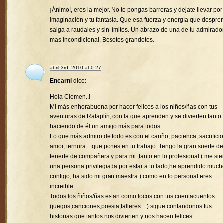
¡Ánimo!, eres la mejor. No te pongas barreras y dejate llevar por
imaginación y tu fantasía. Que esa fuerza y energía que despre
salga a raudales y sin límites. Un abrazo de una de tu admirado
mas incondicional. Besotes grandotes.
abril 3rd, 2010 at 0:27
Encarni
dice:
Hola Clemen..!
Mi más enhorabuena por hacer felices a los niños/ñas con tus
aventuras de Rataplín, con la que aprenden y se divierten tanto
haciendo de él un amigo más para todos.
Lo que más admiro de todo es con el cariño, pacienca, sacrificio
amor, ternura…que pones en tu trabajo. Tengo la gran suerte de
tenerte de compañera y para mi ,tanto en lo profesional ( me sie
una persona privilegiada por estar a tu lado,he aprendido much
contigo, ha sido mi gran maestra ) como en lo personal eres
increible.
Todos los ñiños/ñas estan como locos con tus cuentacuentos
(juegos,canciones,poesia,talleres…).sigue contandonos tus
historias que tantos nos divierten y nos hacen felices.