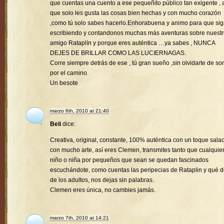
que cuentas una cuento a ese pequeñito público tan exigente , a
que solo les gusta las cosas bien hechas y con mucho corazón
,como tú solo sabes hacerlo.Enhorabuena y animo para que si
escribiendo y contandonos muchas más aventuras sobre nuest
amigo Rataplín y porque eres auténtica …ya sabes , NUNCA
DEJES DE BRILLAR COMO LAS LUCIERNAGAS.
Corre siempre detrás de ese , tú gran sueño ,sin olvidarte de son
por el camino.
Un besote
marzo 6th, 2010 at 21:40
Beli
dice:
Creativa, original, constante, 100% auténtica con un toque sala
con mucho arte, así eres Clemen, transmites tanto que cualquie
niño o niña por pequeños que sean se quedan fascinados
escuchándote, como cuentas las peripecias de Rataplin y qué d
de los adultos, nos dejas sin palabras.
Clemen eres única, no cambies jamás.
marzo 7th, 2010 at 14:21