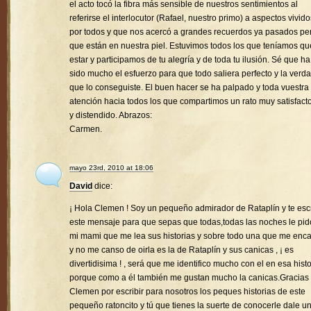
el acto tocó la fibra más sensible de nuestros sentimientos al
referirse el interlocutor (Rafael, nuestro primo) a aspectos vivido
por todos y que nos acercó a grandes recuerdos ya pasados pe
que están en nuestra piel. Estuvimos todos los que teníamos qu
estar y participamos de tu alegría y de toda tu ilusión. Sé que ha
sido mucho el esfuerzo para que todo saliera perfecto y la verd
que lo conseguiste. El buen hacer se ha palpado y toda vuestra
atención hacia todos los que compartimos un rato muy satisfacto
y distendido. Abrazos:
Carmen.
mayo 23rd, 2010 at 18:06
David
dice:
¡ Hola Clemen ! Soy un pequeño admirador de Rataplín y te esc
este mensaje para que sepas que todas,todas las noches le pid
mi mami que me lea sus historias y sobre todo una que me enc
y no me canso de oirla es la de Rataplín y sus canicas , ¡ es
divertidisima ! , será que me identifico mucho con el en esa histo
porque como a él también me gustan mucho la canicas.Gracias
Clemen por escribir para nosotros los peques historias de este
pequeño ratoncito y tú que tienes la suerte de conocerle dale u