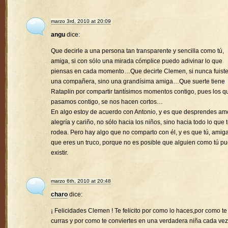
marzo 3rd, 2010 at 20:09
angu
dice:
Que decirle a una persona tan transparente y sencilla como tú,
amiga, si con sólo una mirada cómplice puedo adivinar lo que
piensas en cada momento…Que decirte Clemen, si nunca fuist
una compañera, sino una grandísima amiga…Que suerte tiene
Rataplin por compartir tantísimos momentos contigo, pues los q
pasamos contigo, se nos hacen cortos…
En algo estoy de acuerdo con Antonio, y es que desprendes amo
alegría y cariño, no sólo hacia los niños, sino hacia todo lo que 
rodea. Pero hay algo que no comparto con él, y es que tú, amiga
que eres un truco, porque no es posible que alguien como tú p
existir.
marzo 6th, 2010 at 20:48
charo
dice:
¡ Felicidades Clemen ! Te felicito por como lo haces,por como te
curras y por como te conviertes en una verdadera niña cada vez