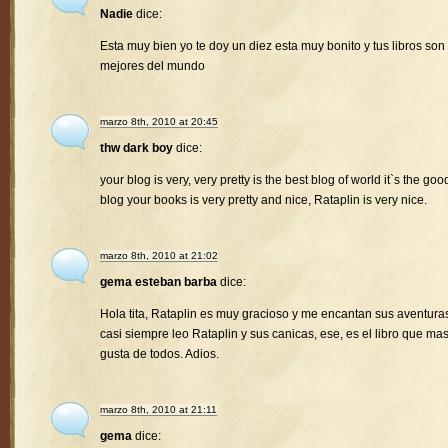
Nadie
dice:
Esta muy bien yo te doy un diez esta muy bonito y tus libros son 
mejores del mundo
marzo 8th, 2010 at 20:45
thw dark boy
dice:
your blog is very, very pretty is the best blog of world it`s the goo
blog your books is very pretty and nice, Rataplin is very nice.
marzo 8th, 2010 at 21:02
gema esteban barba
dice:
Hola tita, Rataplin es muy gracioso y me encantan sus aventura
casi siempre leo Rataplin y sus canicas, ese, es el libro que ma
gusta de todos. Adios.
marzo 8th, 2010 at 21:11
gema
dice: