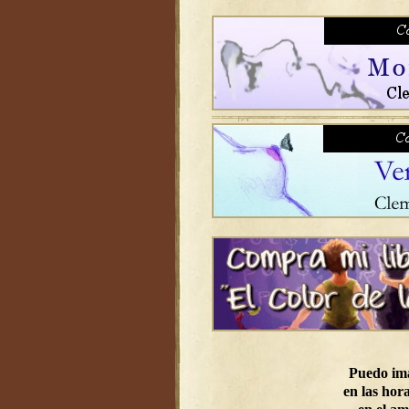
Puedo im
en las hora