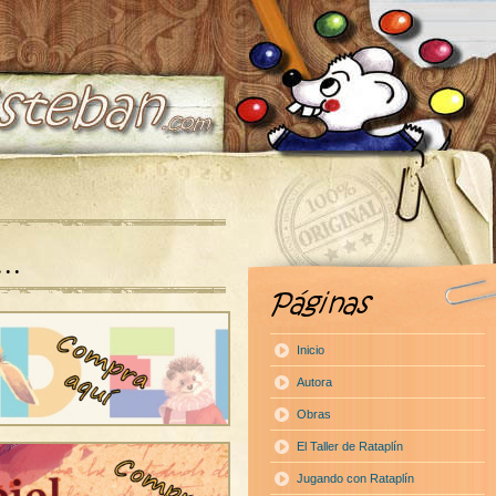
a…
Inicio
Autora
Obras
El Taller de Rataplín
Jugando con Rataplín