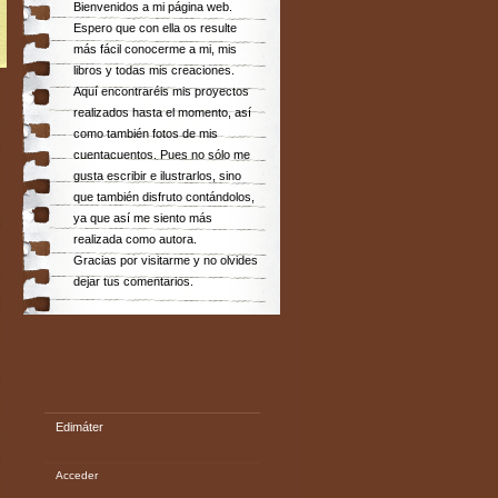
Bienvenidos a mi página web.
Espero que con ella os resulte
más fácil conocerme a mi, mis
libros y todas mis creaciones.
Aquí encontraréis mis proyectos
realizados hasta el momento, así
como también fotos de mis
cuentacuentos. Pues no sólo me
gusta escribir e ilustrarlos, sino
que también disfruto contándolos,
ya que así me siento más
realizada como autora.
Gracias por visitarme y no olvides
dejar tus comentarios.
Edimáter
Acceder