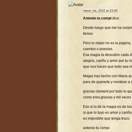
marzo 1st, 2010 at 23:00
Antonio tu compi
dice:
Desde luego que me ha sorpr
tienes
Pero lo mejor no es la pagina,
cuentos o poesias.
Esa magia la descubro cada d
alegria, cariño y amor por tu 
que nos haces que todo sea ma
Magia has hecho con Maria que
para de quererte y nombrar a 
gracias clement por todo lo q
como eres,gracias y mil veces 
Eso si lo de la magia es de l
si que lo tuyo es amor y cariño
es imposible que tenga truco.
antonio tu compi