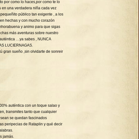
cito por como lo haces,por como te lo
es en una verdadera niña cada vez
equeñito público tan exigente , a los
bien hechas y con mucho corazón
Enhorabuena y animo para que sigas
chas más aventuras sobre nuestro
 auténtica …ya sabes , NUNCA
AS LUCIERNAGAS.
ú gran sueño ,sin olvidarte de sonreir
 100% auténtica con un toque salao y
en, transmites tanto que cualquier
 sean se quedan fascinados
s peripecias de Rataplin y qué decir
alabras.
s jamás.