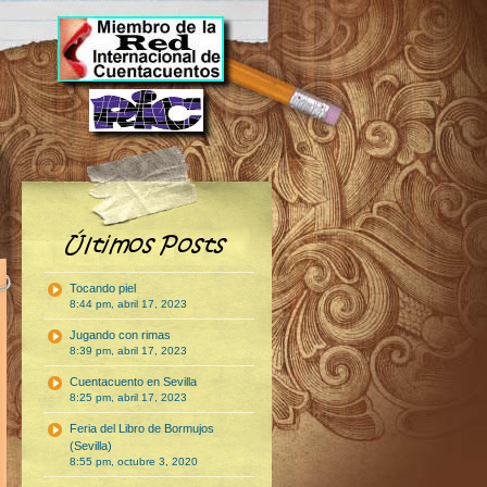
Tocando piel
8:44 pm, abril 17, 2023
Jugando con rimas
8:39 pm, abril 17, 2023
Cuentacuento en Sevilla
8:25 pm, abril 17, 2023
Feria del Libro de Bormujos
(Sevilla)
8:55 pm, octubre 3, 2020