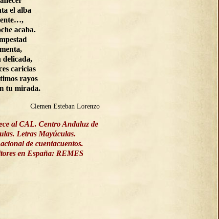
manecer
ta el alba
ente…,
oche acaba.
empestad
rmenta,
a delicada,
ces caricias
ltimos rayos
on tu mirada.
Clemen Esteban Lorenzo
ece al CAL. Centro Andaluz de
culas. Letras Mayúculas.
acional de cuentacuentos.
ritores en España: REMES