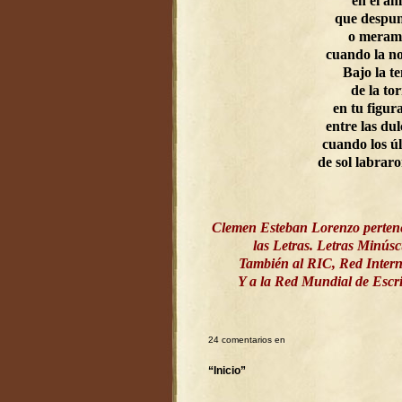
en el a
que despun
o meram
cuando la n
Bajo la t
de la to
en tu figur
entre las dul
cuando los ú
de sol labrar
Clemen Esteban Lorenzo perten
las Letras. Letras Minús
También al RIC, Red Intern
Y a la Red Mundial de Esc
24 comentarios en
“Inicio”