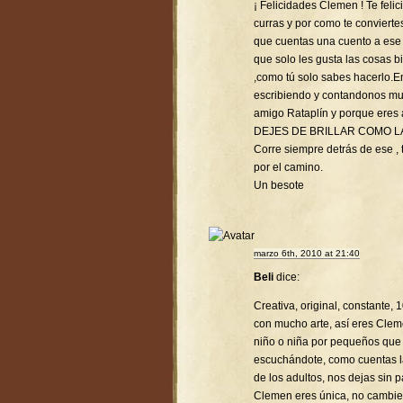
¡ Felicidades Clemen ! Te feli
curras y por como te conviert
que cuentas una cuento a ese p
que solo les gusta las cosas 
,como tú solo sabes hacerlo.
escribiendo y contandonos mu
amigo Rataplín y porque eres
DEJES DE BRILLAR COMO L
Corre siempre detrás de ese , t
por el camino.
Un besote
marzo 6th, 2010 at 21:40
Beli
dice:
Creativa, original, constante,
con mucho arte, así eres Clem
niño o niña por pequeños que
escuchándote, como cuentas la
de los adultos, nos dejas sin p
Clemen eres única, no cambie