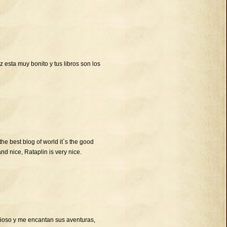
 esta muy bonito y tus libros son los
 the best blog of world it`s the good
and nice, Rataplin is very nice.
cioso y me encantan sus aventuras,