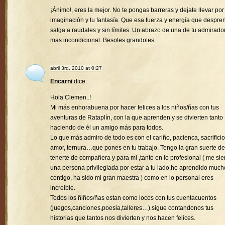
¡Ánimo!, eres la mejor. No te pongas barreras y dejate llevar por
imaginación y tu fantasía. Que esa fuerza y energía que despre
salga a raudales y sin límites. Un abrazo de una de tu admirado
mas incondicional. Besotes grandotes.
abril 3rd, 2010 at 0:27
Encarni
dice:
Hola Clemen..!
Mi más enhorabuena por hacer felices a los niños/ñas con tus
aventuras de Rataplín, con la que aprenden y se divierten tanto
haciendo de él un amigo más para todos.
Lo que más admiro de todo es con el cariño, pacienca, sacrificio
amor, ternura…que pones en tu trabajo. Tengo la gran suerte de
tenerte de compañera y para mi ,tanto en lo profesional ( me sie
una persona privilegiada por estar a tu lado,he aprendido much
contigo, ha sido mi gran maestra ) como en lo personal eres
increible.
Todos los ñiños/ñas estan como locos con tus cuentacuentos
(juegos,canciones,poesia,talleres…).sigue contandonos tus
historias que tantos nos divierten y nos hacen felices.