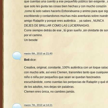
que cuentas una cuento a ese pequeñito público tan exigente , a
que solo les gusta las cosas bien hechas y con mucho corazón
,como tú solo sabes hacerlo.Enhorabuena y animo para que si
escribiendo y contandonos muchas más aventuras sobre nuest
amigo Rataplín y porque eres auténtica …ya sabes , NUNCA
DEJES DE BRILLAR COMO LAS LUCIERNAGAS.
Corre siempre detrás de ese , tú gran sueño ,sin olvidarte de son
por el camino.
Un besote
marzo 6th, 2010 at 21:40
Beli
dice:
Creativa, original, constante, 100% auténtica con un toque sala
con mucho arte, así eres Clemen, transmites tanto que cualquie
niño o niña por pequeños que sean se quedan fascinados
escuchándote, como cuentas las peripecias de Rataplin y qué d
de los adultos, nos dejas sin palabras.
Clemen eres única, no cambies jamás.
marzo 7th, 2010 at 14:21