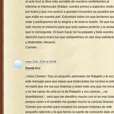
el acto tocó la fibra más sensible de nuestros sentimientos al
referirse el interlocutor (Rafael, nuestro primo) a aspectos vivido
por todos y que nos acercó a grandes recuerdos ya pasados pe
que están en nuestra piel. Estuvimos todos los que teníamos qu
estar y participamos de tu alegría y de toda tu ilusión. Sé que ha
sido mucho el esfuerzo para que todo saliera perfecto y la verd
que lo conseguiste. El buen hacer se ha palpado y toda vuestra
atención hacia todos los que compartimos un rato muy satisfacto
y distendido. Abrazos:
Carmen.
mayo 23rd, 2010 at 18:06
David
dice:
¡ Hola Clemen ! Soy un pequeño admirador de Rataplín y te esc
este mensaje para que sepas que todas,todas las noches le pid
mi mami que me lea sus historias y sobre todo una que me enc
y no me canso de oirla es la de Rataplín y sus canicas , ¡ es
divertidisima ! , será que me identifico mucho con el en esa histo
porque como a él también me gustan mucho la canicas.Gracias
Clemen por escribir para nosotros los peques historias de este
pequeño ratoncito y tú que tienes la suerte de conocerle dale u