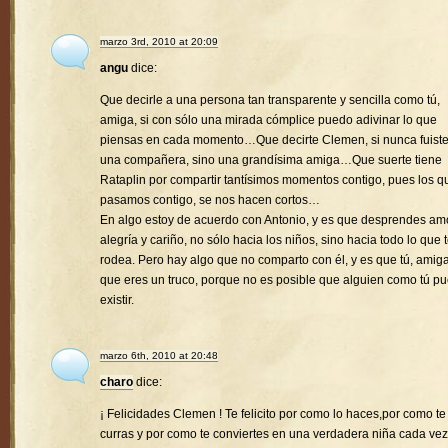
marzo 3rd, 2010 at 20:09
angu
dice:
Que decirle a una persona tan transparente y sencilla como tú,
amiga, si con sólo una mirada cómplice puedo adivinar lo que
piensas en cada momento…Que decirte Clemen, si nunca fuist
una compañera, sino una grandísima amiga…Que suerte tiene
Rataplin por compartir tantísimos momentos contigo, pues los q
pasamos contigo, se nos hacen cortos…
En algo estoy de acuerdo con Antonio, y es que desprendes amo
alegría y cariño, no sólo hacia los niños, sino hacia todo lo que 
rodea. Pero hay algo que no comparto con él, y es que tú, amiga
que eres un truco, porque no es posible que alguien como tú p
existir.
marzo 6th, 2010 at 20:48
charo
dice:
¡ Felicidades Clemen ! Te felicito por como lo haces,por como te
curras y por como te conviertes en una verdadera niña cada vez