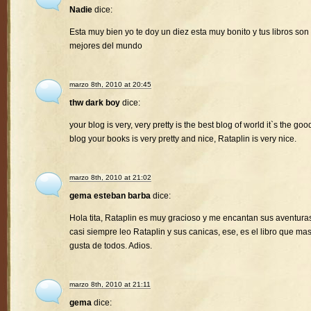
Nadie
dice:
Esta muy bien yo te doy un diez esta muy bonito y tus libros son 
mejores del mundo
marzo 8th, 2010 at 20:45
thw dark boy
dice:
your blog is very, very pretty is the best blog of world it`s the goo
blog your books is very pretty and nice, Rataplin is very nice.
marzo 8th, 2010 at 21:02
gema esteban barba
dice:
Hola tita, Rataplin es muy gracioso y me encantan sus aventura
casi siempre leo Rataplin y sus canicas, ese, es el libro que ma
gusta de todos. Adios.
marzo 8th, 2010 at 21:11
gema
dice: