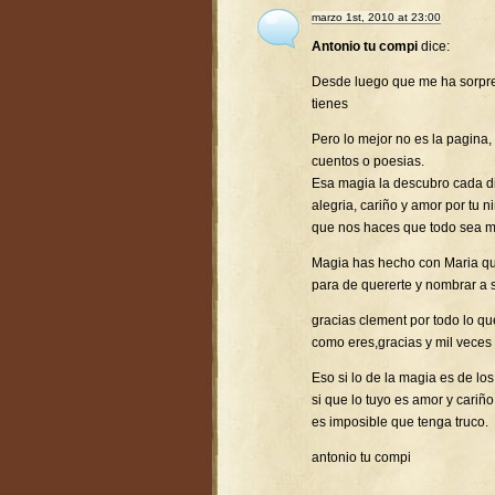
marzo 1st, 2010 at 23:00
Antonio tu compi
dice:
Desde luego que me ha sorpr
tienes
Pero lo mejor no es la pagina,
cuentos o poesias.
Esa magia la descubro cada d
alegria, cariño y amor por tu 
que nos haces que todo sea ma
Magia has hecho con Maria que
para de quererte y nombrar a 
gracias clement por todo lo q
como eres,gracias y mil veces 
Eso si lo de la magia es de l
si que lo tuyo es amor y cariño
es imposible que tenga truco.
antonio tu compi