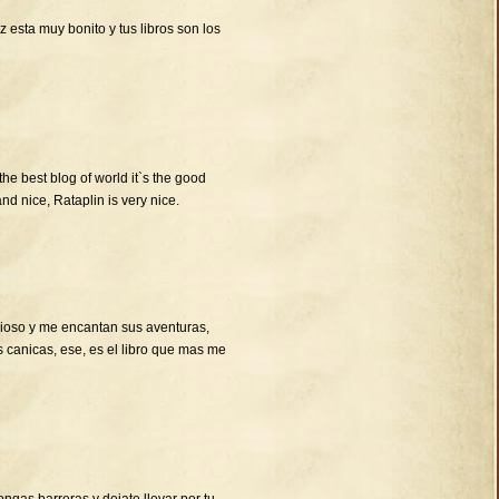
 esta muy bonito y tus libros son los
 the best blog of world it`s the good
and nice, Rataplin is very nice.
cioso y me encantan sus aventuras,
s canicas, ese, es el libro que mas me