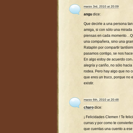
marzo 3rd, 2010 at 20:09
angu
dice:
Que decirle a una persona tan 
amiga, si con sólo una mirada
piensas en cada momento…Que 
una compañera, sino una gra
Rataplin por compartir tantís
pasamos contigo, se nos hac
En algo estoy de acuerdo con 
alegría y cariño, no sólo hacia
rodea. Pero hay algo que no co
que eres un truco, porque no 
existir.
marzo 6th, 2010 at 20:48
charo
dice:
¡ Felicidades Clemen ! Te feli
curras y por como te conviert
que cuentas una cuento a ese p