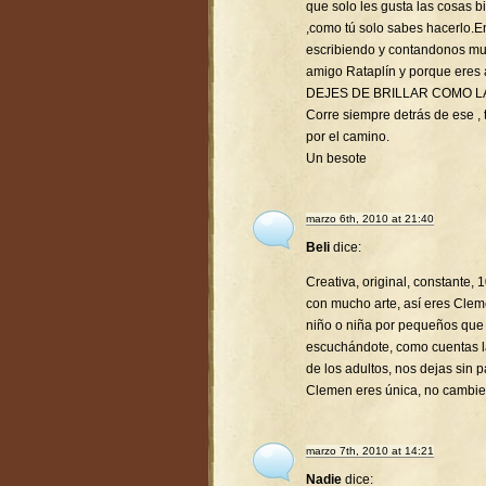
que solo les gusta las cosas 
,como tú solo sabes hacerlo.
escribiendo y contandonos mu
amigo Rataplín y porque eres
DEJES DE BRILLAR COMO L
Corre siempre detrás de ese , t
por el camino.
Un besote
marzo 6th, 2010 at 21:40
Beli
dice:
Creativa, original, constante,
con mucho arte, así eres Clem
niño o niña por pequeños que
escuchándote, como cuentas la
de los adultos, nos dejas sin p
Clemen eres única, no cambie
marzo 7th, 2010 at 14:21
Nadie
dice: