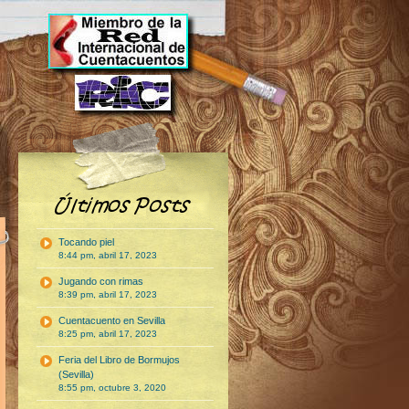
Tocando piel
8:44 pm, abril 17, 2023
Jugando con rimas
8:39 pm, abril 17, 2023
Cuentacuento en Sevilla
8:25 pm, abril 17, 2023
Feria del Libro de Bormujos
(Sevilla)
8:55 pm, octubre 3, 2020