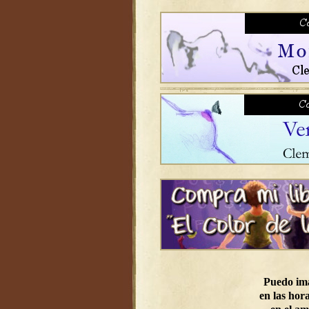
Puedo im
en las hora