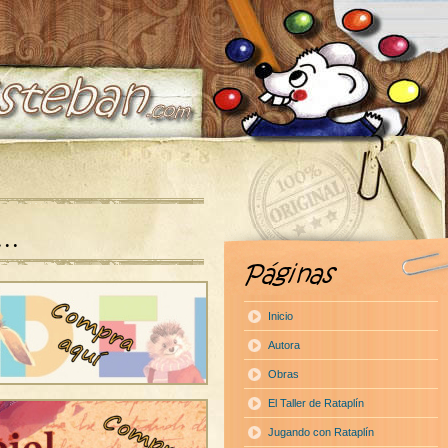
a…
Inicio
Autora
Obras
El Taller de Rataplín
Jugando con Rataplín