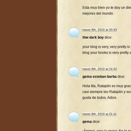
Esta muy bien yo te doy un diez
mejores del mundo
marzo 8th, 2010 at 20:45
thw dark boy
dice:
your blog is very, very pretty is
blog your books is very pretty 
marzo 8th, 2010 at 21:02
gema esteban barba
dice:
Hola tita, Rataplin es muy gra
casi siempre leo Rataplin y su
gusta de todos. Adios.
marzo 8th, 2010 at 21:11
gema
dice: