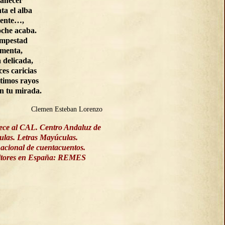
manecer
ta el alba
ente…,
oche acaba.
empestad
rmenta,
a delicada,
ces caricias
ltimos rayos
on tu mirada.
Clemen Esteban Lorenzo
ece al CAL. Centro Andaluz de
culas. Letras Mayúculas.
acional de cuentacuentos.
ritores en España: REMES