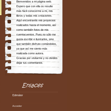
Bienvenidos a mi página web.
Espero que con ella os resulte
más fácil conocerme a mi, mis
libros y todas mis creaciones.
Aquí encontraréis mis proyectos
realizados hasta el momento, así
como también fotos de mis
cuentacuentos. Pues no sólo me
gusta escribir e ilustrarlos, sino
que también disfruto contándolos,
ya que así me siento más
realizada como autora.
Gracias por visitarme y no olvides
dejar tus comentarios.
Edimáter
Acceder