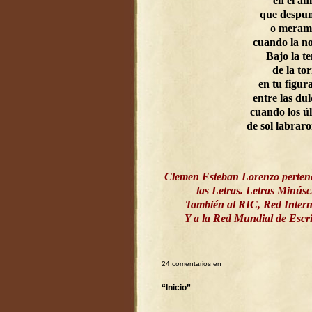
en el a
que despun
o meram
cuando la n
Bajo la t
de la to
en tu figur
entre las dul
cuando los ú
de sol labrar
Clemen Esteban Lorenzo perten
las Letras. Letras Minús
También al RIC, Red Intern
Y a la Red Mundial de Esc
24 comentarios en
“Inicio”