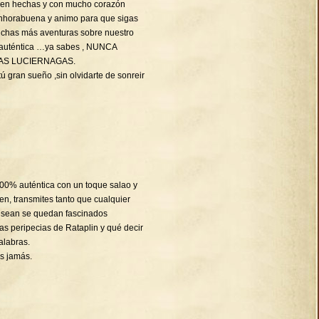
bien hechas y con mucho corazón
Enhorabuena y animo para que sigas
chas más aventuras sobre nuestro
 auténtica …ya sabes , NUNCA
AS LUCIERNAGAS.
ú gran sueño ,sin olvidarte de sonreir
 100% auténtica con un toque salao y
en, transmites tanto que cualquier
 sean se quedan fascinados
s peripecias de Rataplin y qué decir
alabras.
s jamás.