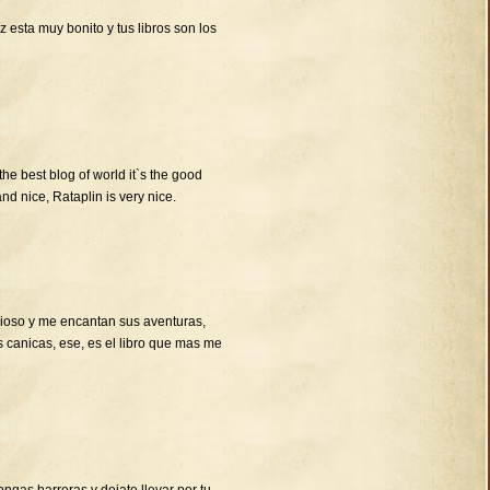
 esta muy bonito y tus libros son los
 the best blog of world it`s the good
and nice, Rataplin is very nice.
cioso y me encantan sus aventuras,
s canicas, ese, es el libro que mas me