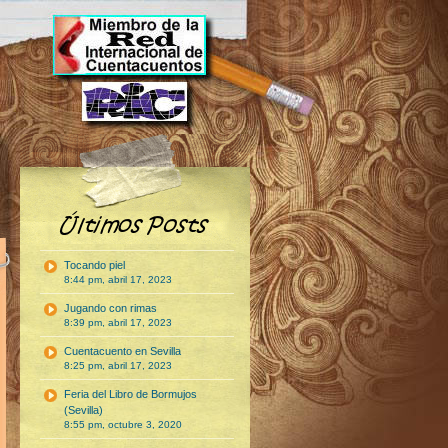
Tocando piel
8:44 pm, abril 17, 2023
Jugando con rimas
8:39 pm, abril 17, 2023
Cuentacuento en Sevilla
8:25 pm, abril 17, 2023
Feria del Libro de Bormujos
(Sevilla)
8:55 pm, octubre 3, 2020