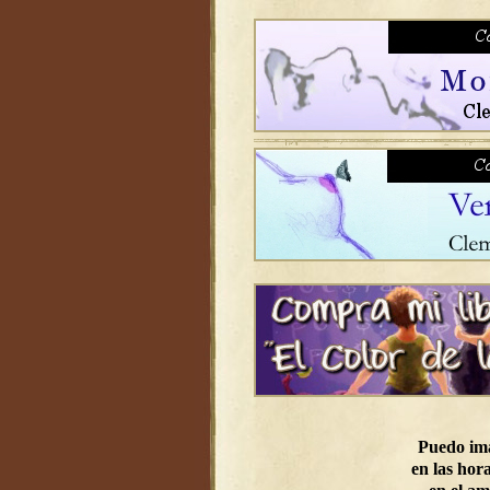
Puedo im
en las hora