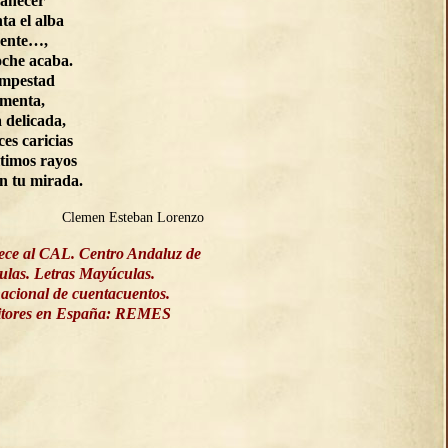
manecer
ta el alba
ente…,
oche acaba.
empestad
rmenta,
a delicada,
ces caricias
ltimos rayos
on tu mirada.
Clemen Esteban Lorenzo
ece al CAL. Centro Andaluz de
culas. Letras Mayúculas.
acional de cuentacuentos.
ritores en España: REMES