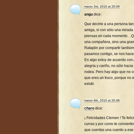
marzo 3rd, 2010 at 20:09
angu
dice:
Que decirle a una persona tan 
amiga, si con sólo una mirada
piensas en cada momento…Que 
una compañera, sino una gra
Rataplin por compartir tantís
pasamos contigo, se nos hac
En algo estoy de acuerdo con 
alegría y cariño, no sólo hacia
rodea. Pero hay algo que no co
que eres un truco, porque no 
existir.
marzo 6th, 2010 at 20:48
charo
dice:
¡ Felicidades Clemen ! Te feli
curras y por como te conviert
que cuentas una cuento a ese p