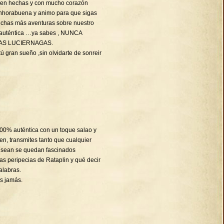
bien hechas y con mucho corazón
Enhorabuena y animo para que sigas
chas más aventuras sobre nuestro
 auténtica …ya sabes , NUNCA
AS LUCIERNAGAS.
ú gran sueño ,sin olvidarte de sonreir
 100% auténtica con un toque salao y
en, transmites tanto que cualquier
 sean se quedan fascinados
s peripecias de Rataplin y qué decir
alabras.
s jamás.