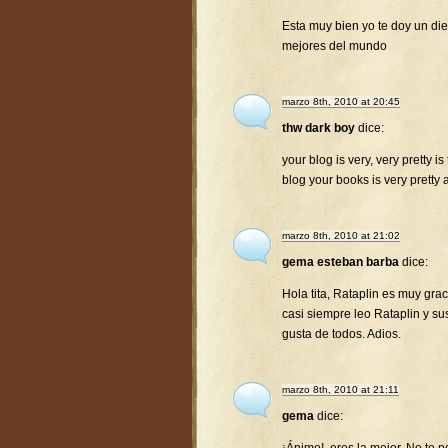
Esta muy bien yo te doy un diez
mejores del mundo
marzo 8th, 2010 at 20:45
thw dark boy
dice:
your blog is very, very pretty is
blog your books is very pretty 
marzo 8th, 2010 at 21:02
gema esteban barba
dice:
Hola tita, Rataplin es muy gra
casi siempre leo Rataplin y su
gusta de todos. Adios.
marzo 8th, 2010 at 21:11
gema
dice: