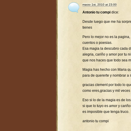
marzo 1st, 2010 at 23:00
Antonio tu compi
dice:
Desde luego que me ha sorpr
tienes
Pero lo mejor no es la pagina,
cuentos o poesias.
Esa magia la descubro cada d
alegria, cariño y amor por tu 
que nos haces que todo sea ma
Magia has hecho con Maria que
para de quererte y nombrar a 
gracias clement por todo lo q
como eres,gracias y mil veces 
Eso si lo de la magia es de l
si que lo tuyo es amor y cariño
es imposible que tenga truco.
antonio tu compi