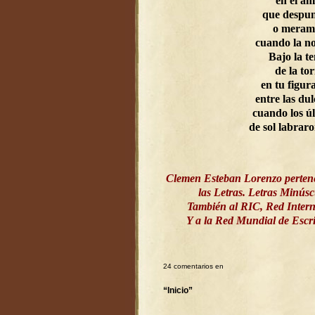
en el a
que despun
o meram
cuando la n
Bajo la t
de la to
en tu figur
entre las dul
cuando los ú
de sol labrar
Clemen Esteban Lorenzo perten
las Letras. Letras Minús
También al RIC, Red Intern
Y a la Red Mundial de Esc
24 comentarios en
“Inicio”