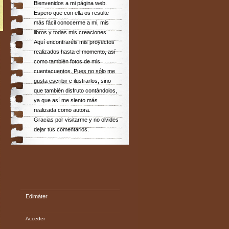
Bienvenidos a mi página web.
Espero que con ella os resulte
más fácil conocerme a mi, mis
libros y todas mis creaciones.
Aquí encontraréis mis proyectos
realizados hasta el momento, así
como también fotos de mis
cuentacuentos. Pues no sólo me
gusta escribir e ilustrarlos, sino
que también disfruto contándolos,
ya que así me siento más
realizada como autora.
Gracias por visitarme y no olvides
dejar tus comentarios.
Edimáter
Acceder