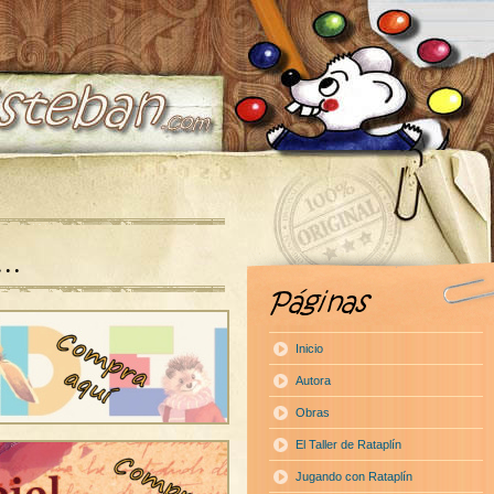
a…
Inicio
Autora
Obras
El Taller de Rataplín
Jugando con Rataplín