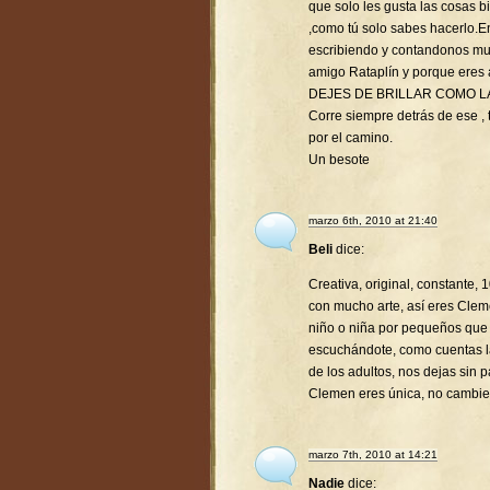
que solo les gusta las cosas 
,como tú solo sabes hacerlo.
escribiendo y contandonos mu
amigo Rataplín y porque eres
DEJES DE BRILLAR COMO L
Corre siempre detrás de ese , t
por el camino.
Un besote
marzo 6th, 2010 at 21:40
Beli
dice:
Creativa, original, constante,
con mucho arte, así eres Clem
niño o niña por pequeños que
escuchándote, como cuentas la
de los adultos, nos dejas sin p
Clemen eres única, no cambie
marzo 7th, 2010 at 14:21
Nadie
dice: