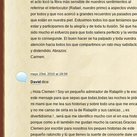
el acto tocó la fibra más sensible de nuestros sentimientos al
referirse el interlocutor (Rafael, nuestro primo) a aspectos vivido
por todos y que nos acercó a grandes recuerdos ya pasados pe
que están en nuestra piel. Estuvimos todos los que teníamos qu
estar y participamos de tu alegría y de toda tu ilusión. Sé que ha
sido mucho el esfuerzo para que todo saliera perfecto y la verd
que lo conseguiste. El buen hacer se ha palpado y toda vuestra
atención hacia todos los que compartimos un rato muy satisfacto
y distendido. Abrazos:
Carmen.
mayo 23rd, 2010 at 18:06
David
dice:
¡ Hola Clemen ! Soy un pequeño admirador de Rataplín y te esc
este mensaje para que sepas que todas,todas las noches le pid
mi mami que me lea sus historias y sobre todo una que me enc
y no me canso de oirla es la de Rataplín y sus canicas , ¡ es
divertidisima ! , será que me identifico mucho con el en esa histo
porque como a él también me gustan mucho la canicas.Gracias
Clemen por escribir para nosotros los peques historias de este
pequeño ratoncito y tú que tienes la suerte de conocerle dale u