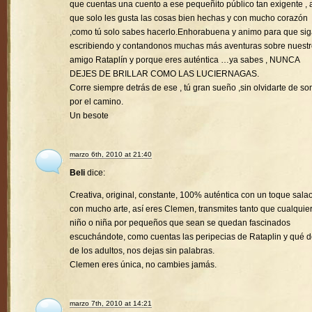
que cuentas una cuento a ese pequeñito público tan exigente , a
que solo les gusta las cosas bien hechas y con mucho corazón
,como tú solo sabes hacerlo.Enhorabuena y animo para que si
escribiendo y contandonos muchas más aventuras sobre nuest
amigo Rataplín y porque eres auténtica …ya sabes , NUNCA
DEJES DE BRILLAR COMO LAS LUCIERNAGAS.
Corre siempre detrás de ese , tú gran sueño ,sin olvidarte de son
por el camino.
Un besote
marzo 6th, 2010 at 21:40
Beli
dice:
Creativa, original, constante, 100% auténtica con un toque sala
con mucho arte, así eres Clemen, transmites tanto que cualquie
niño o niña por pequeños que sean se quedan fascinados
escuchándote, como cuentas las peripecias de Rataplin y qué d
de los adultos, nos dejas sin palabras.
Clemen eres única, no cambies jamás.
marzo 7th, 2010 at 14:21