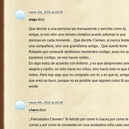
marzo 3rd, 2010 at 20:09
angu
dice:
Que decirle a una persona tan transparente y sencilla como tú,
amiga, si con sólo una mirada cómplice puedo adivinar lo que
piensas en cada momento…Que decirte Clemen, si nunca fuist
una compañera, sino una grandísima amiga…Que suerte tiene
Rataplin por compartir tantísimos momentos contigo, pues los q
pasamos contigo, se nos hacen cortos…
En algo estoy de acuerdo con Antonio, y es que desprendes amo
alegría y cariño, no sólo hacia los niños, sino hacia todo lo que 
rodea. Pero hay algo que no comparto con él, y es que tú, amiga
que eres un truco, porque no es posible que alguien como tú p
existir.
marzo 6th, 2010 at 20:48
charo
dice:
¡ Felicidades Clemen ! Te felicito por como lo haces,por como te
curras y por como te conviertes en una verdadera niña cada vez