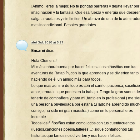
¡Ánimo!, eres la mejor. No te pongas barreras y dejate llevar por
imaginación y tu fantasía. Que esa fuerza y energía que despre
salga a raudales y sin límites. Un abrazo de una de tu admirado
mas incondicional. Besotes grandotes.
abril 3rd, 2010 at 0:27
Encarni
dice:
Hola Clemen..!
Mi más enhorabuena por hacer felices a los niños/ñas con tus
aventuras de Rataplín, con la que aprenden y se divierten tanto
haciendo de él un amigo más para todos.
Lo que más admiro de todo es con el cariño, pacienca, sacrificio
amor, ternura…que pones en tu trabajo. Tengo la gran suerte de
tenerte de compañera y para mi ,tanto en lo profesional ( me sie
una persona privilegiada por estar a tu lado,he aprendido much
contigo, ha sido mi gran maestra ) como en lo personal eres
increible.
Todos los ñiños/ñas estan como locos con tus cuentacuentos
(juegos,canciones,poesia,talleres…).sigue contandonos tus
historias que tantos nos divierten y nos hacen felices.