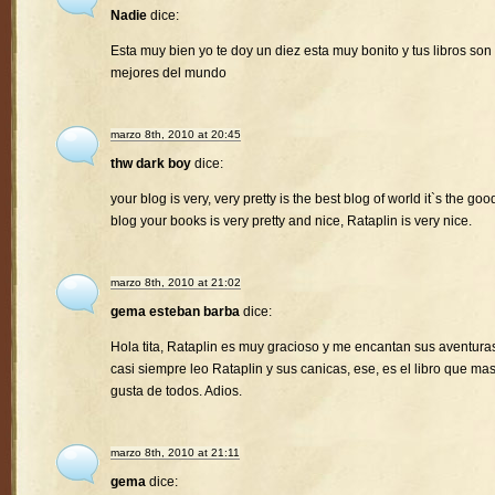
Nadie
dice:
Esta muy bien yo te doy un diez esta muy bonito y tus libros son 
mejores del mundo
marzo 8th, 2010 at 20:45
thw dark boy
dice:
your blog is very, very pretty is the best blog of world it`s the goo
blog your books is very pretty and nice, Rataplin is very nice.
marzo 8th, 2010 at 21:02
gema esteban barba
dice:
Hola tita, Rataplin es muy gracioso y me encantan sus aventura
casi siempre leo Rataplin y sus canicas, ese, es el libro que ma
gusta de todos. Adios.
marzo 8th, 2010 at 21:11
gema
dice: