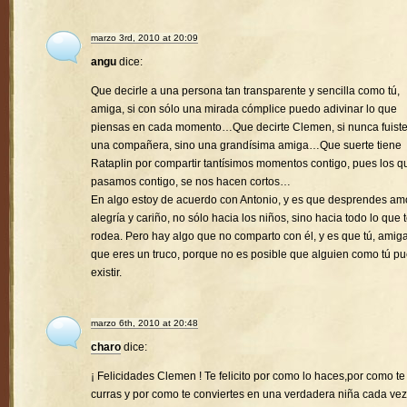
marzo 3rd, 2010 at 20:09
angu
dice:
Que decirle a una persona tan transparente y sencilla como tú,
amiga, si con sólo una mirada cómplice puedo adivinar lo que
piensas en cada momento…Que decirte Clemen, si nunca fuist
una compañera, sino una grandísima amiga…Que suerte tiene
Rataplin por compartir tantísimos momentos contigo, pues los q
pasamos contigo, se nos hacen cortos…
En algo estoy de acuerdo con Antonio, y es que desprendes amo
alegría y cariño, no sólo hacia los niños, sino hacia todo lo que 
rodea. Pero hay algo que no comparto con él, y es que tú, amiga
que eres un truco, porque no es posible que alguien como tú p
existir.
marzo 6th, 2010 at 20:48
charo
dice:
¡ Felicidades Clemen ! Te felicito por como lo haces,por como te
curras y por como te conviertes en una verdadera niña cada vez