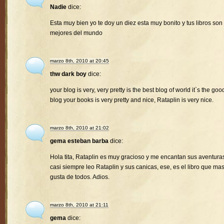
Nadie
dice:
Esta muy bien yo te doy un diez esta muy bonito y tus libros son 
mejores del mundo
marzo 8th, 2010 at 20:45
thw dark boy
dice:
your blog is very, very pretty is the best blog of world it`s the goo
blog your books is very pretty and nice, Rataplin is very nice.
marzo 8th, 2010 at 21:02
gema esteban barba
dice:
Hola tita, Rataplin es muy gracioso y me encantan sus aventura
casi siempre leo Rataplin y sus canicas, ese, es el libro que ma
gusta de todos. Adios.
marzo 8th, 2010 at 21:11
gema
dice: