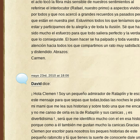
el acto tocó la fibra más sensible de nuestros sentimientos al
referirse el interlocutor (Rafael, nuestro primo) a aspectos vivido
por todos y que nos acercó a grandes recuerdos ya pasados pe
que están en nuestra piel. Estuvimos todos los que teníamos qu
estar y participamos de tu alegría y de toda tu ilusión. Sé que ha
sido mucho el esfuerzo para que todo saliera perfecto y la verd
que lo conseguiste. El buen hacer se ha palpado y toda vuestra
atención hacia todos los que compartimos un rato muy satisfacto
y distendido. Abrazos:
Carmen.
mayo 23rd, 2010 at 18:06
David
dice:
¡ Hola Clemen ! Soy un pequeño admirador de Rataplín y te esc
este mensaje para que sepas que todas,todas las noches le pid
mi mami que me lea sus historias y sobre todo una que me enc
y no me canso de oirla es la de Rataplín y sus canicas , ¡ es
divertidisima ! , será que me identifico mucho con el en esa histo
porque como a él también me gustan mucho la canicas.Gracias
Clemen por escribir para nosotros los peques historias de este
pequeño ratoncito y tú que tienes la suerte de conocerle dale u