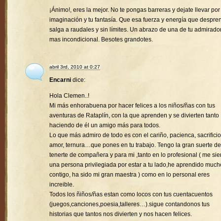
¡Ánimo!, eres la mejor. No te pongas barreras y dejate llevar por
imaginación y tu fantasía. Que esa fuerza y energía que despre
salga a raudales y sin límites. Un abrazo de una de tu admirado
mas incondicional. Besotes grandotes.
abril 3rd, 2010 at 0:27
Encarni
dice:
Hola Clemen..!
Mi más enhorabuena por hacer felices a los niños/ñas con tus
aventuras de Rataplín, con la que aprenden y se divierten tanto
haciendo de él un amigo más para todos.
Lo que más admiro de todo es con el cariño, pacienca, sacrificio
amor, ternura…que pones en tu trabajo. Tengo la gran suerte de
tenerte de compañera y para mi ,tanto en lo profesional ( me sie
una persona privilegiada por estar a tu lado,he aprendido much
contigo, ha sido mi gran maestra ) como en lo personal eres
increible.
Todos los ñiños/ñas estan como locos con tus cuentacuentos
(juegos,canciones,poesia,talleres…).sigue contandonos tus
historias que tantos nos divierten y nos hacen felices.