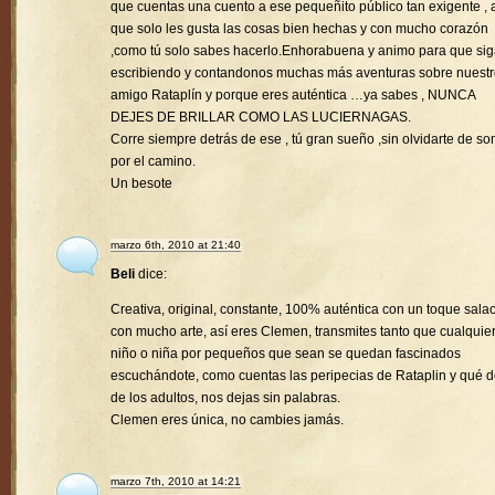
que cuentas una cuento a ese pequeñito público tan exigente , a
que solo les gusta las cosas bien hechas y con mucho corazón
,como tú solo sabes hacerlo.Enhorabuena y animo para que si
escribiendo y contandonos muchas más aventuras sobre nuest
amigo Rataplín y porque eres auténtica …ya sabes , NUNCA
DEJES DE BRILLAR COMO LAS LUCIERNAGAS.
Corre siempre detrás de ese , tú gran sueño ,sin olvidarte de son
por el camino.
Un besote
marzo 6th, 2010 at 21:40
Beli
dice:
Creativa, original, constante, 100% auténtica con un toque sala
con mucho arte, así eres Clemen, transmites tanto que cualquie
niño o niña por pequeños que sean se quedan fascinados
escuchándote, como cuentas las peripecias de Rataplin y qué d
de los adultos, nos dejas sin palabras.
Clemen eres única, no cambies jamás.
marzo 7th, 2010 at 14:21